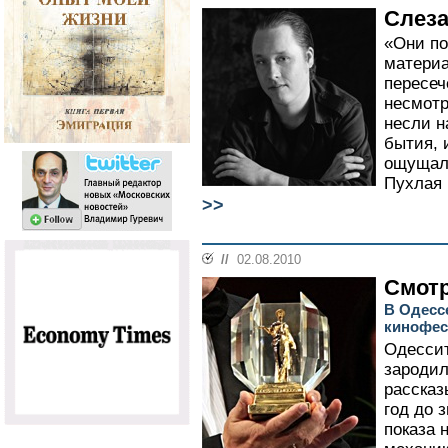
Слеза
«Они по
материа
пересеч
несмотр
несли н
бытия, 
ощущало
Пухлая 
>>
//
02.08.2010
Смотр
В Одесс
кинофес
Одессит
зародил
рассказы
год до 
показа 