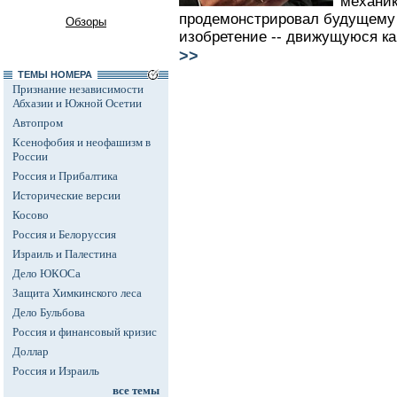
механик
продемонстрировал будущему 
Обзоры
изобретение -- движущуюся ка
>>
ТЕМЫ НОМЕРА
Признание независимости
Абхазии и Южной Осетии
Автопром
Ксенофобия и неофашизм в
России
Россия и Прибалтика
Исторические версии
Косово
Россия и Белоруссия
Израиль и Палестина
Дело ЮКОСа
Защита Химкинского леса
Дело Бульбова
Россия и финансовый кризис
Доллар
Россия и Израиль
все темы