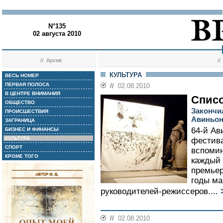
N°135
02 августа 2010
//
Архив
/
КУЛЬТУРА
ВЕСЬ НОМЕР
ПЕРВАЯ ПОЛОСА
//
02.08.2010
В ЦЕНТРЕ ВНИМАНИЯ
Списо
ОБЩЕСТВО
Закончи
ПРОИСШЕСТВИЯ
Авиньон
ЗАГРАНИЦА
64-й Ав
БИЗНЕС И ФИНАНСЫ
КУЛЬТУРА
фестива
СПОРТ
вспомин
КРОМЕ ТОГО
каждый 
премьер
годы ма
руководителей-режиссеров....
//
02.08.2010