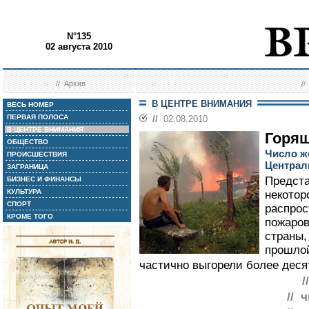
N°135
02 августа 2010
//
Архив
/
В ЦЕНТРЕ ВНИМАНИЯ
ВЕСЬ НОМЕР
ПЕРВАЯ ПОЛОСА
//
02.08.2010
В ЦЕНТРЕ ВНИМАНИЯ
Горящ
ОБЩЕСТВО
Число ж
ПРОИСШЕСТВИЯ
Централ
ЗАГРАНИЦА
Предста
БИЗНЕС И ФИНАНСЫ
КУЛЬТУРА
некотор
СПОРТ
распрос
КРОМЕ ТОГО
пожаров
страны,
прошлой
частично выгорели более десят
/
// 