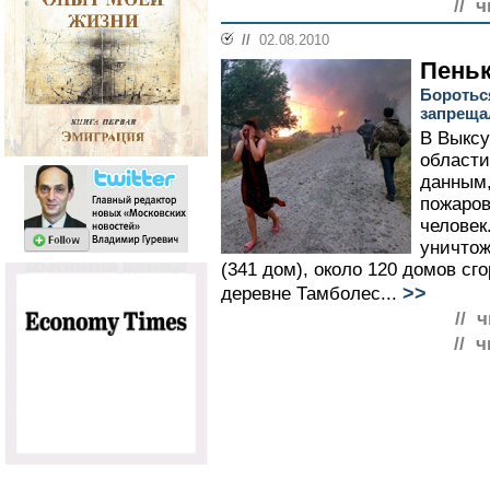
// 
//
02.08.2010
Пеньк
Боротьс
запреща
В Выксу
област
данным,
пожаров
человек
уничтож
(341 дом), около 120 домов сго
>>
деревне Тамболес...
// 
// 