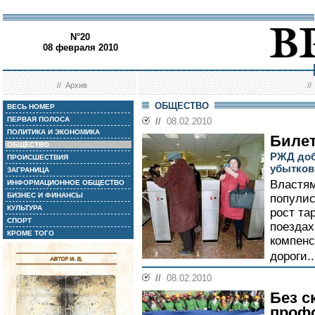
N°20
08 февраля 2010
//
Архив
/
ОБЩЕСТВО
ВЕСЬ НОМЕР
ПЕРВАЯ ПОЛОСА
//
08.02.2010
ПОЛИТИКА И ЭКОНОМИКА
Билет
ОБЩЕСТВО
РЖД доб
ПРОИСШЕСТВИЯ
убытков
ЗАГРАНИЦА
Властям
ИНФОРМАЦИОННОЕ ОБЩЕСТВО
БИЗНЕС И ФИНАНСЫ
популис
КУЛЬТУРА
рост та
СПОРТ
поездах
КРОМЕ ТОГО
компенс
дороги.
//
08.02.2010
Без с
проф