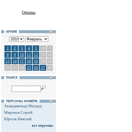
Обзоры
АРХИВ
1
2
3
4
5
6
7
8
9
10
11
12
13
14
15
16
17
18
19
20
21
22
23
24
25
26
27
28
ПОИСК
ПЕРСОНЫ НОМЕРА
Ахмадинежад Махмуд
Миронов Сергей
Юргель Николай
все персоны