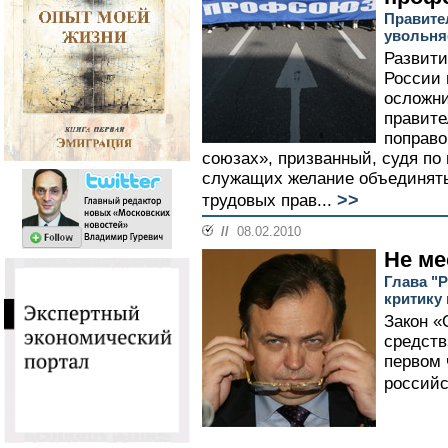
Правите
увольня
Развити
России 
осложни
правите
поправо
союзах», призванный, судя по 
служащих желание объединять
>>
трудовых прав...
//
08.02.2010
Не ме
Глава "
критику
Закон «
средств
первом 
российс