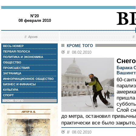
N°20
08 февраля 2010
//
Архив
/
КРОМЕ ТОГО
ВЕСЬ НОМЕР
ПЕРВАЯ ПОЛОСА
//
08.02.2010
ПОЛИТИКА И ЭКОНОМИКА
Снего
ОБЩЕСТВО
Барака 
ПРОИСШЕСТВИЯ
Вашингт
ЗАГРАНИЦА
60-сант
ИНФОРМАЦИОННОЕ ОБЩЕСТВО
БИЗНЕС И ФИНАНСЫ
парализ
КУЛЬТУРА
америка
СПОРТ
пришла 
КРОМЕ ТОГО
субботы
Слой сн
до метра, остановил привычны
практически все было закрыто,
//
08.02.2010