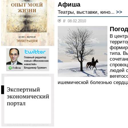
Афиша
>>
Театры, выставки, кино...
//
08.02.2010
Погод
В центр
террито
формиро
типа. В
сочетан
спровоц
людей с
вегетос
ишемической болезнью сердца