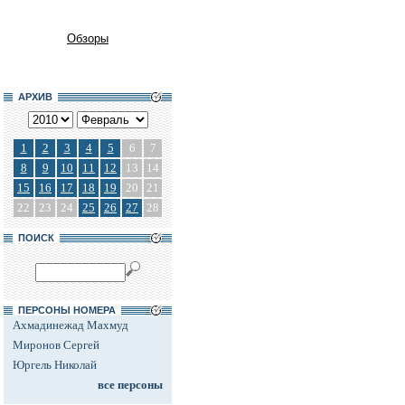
Обзоры
АРХИВ
1
2
3
4
5
6
7
8
9
10
11
12
13
14
15
16
17
18
19
20
21
22
23
24
25
26
27
28
ПОИСК
ПЕРСОНЫ НОМЕРА
Ахмадинежад Махмуд
Миронов Сергей
Юргель Николай
все персоны