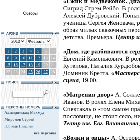
«Ежик и Медвежонок. Диа
Сигрид Стрем Рейбо. В рол
Обзоры
Алексей Дубровский. Попыт
ученицы Сергея Женовача, 
образ милых сказочных пер
АРХИВ
детства. Премьера.
Центр и
«Дом, где разбиваются сер
1
2
3
4
5
6
7
Евгений Каменькович. В рол
8
9
10
11
12
13
14
Кутепова, Наталия Курдюбов
15
16
17
18
19
20
21
22
23
24
25
26
27
28
Доминик Кретта.
«Мастерс
сцена
, 19.00.
ПОИСК
«Матренин двор»
А. Солже
Иванов. В ролях Елена Мих
ПЕРСОНЫ НОМЕРА
Спектакль о «том самом прав
Ахмадинежад Махмуд
пословице, не стоит село, ни
Миронов Сергей
Театр им. Евг. Вахтангова
Юргель Николай
все персоны
«Волки и овцы»
А. Островс