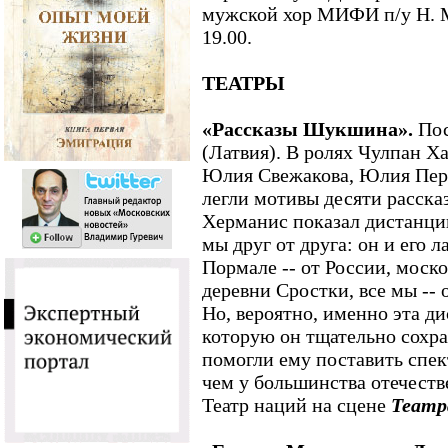
мужской хор МИФИ п/у Н. 
19.00.
ТЕАТРЫ
«Рассказы Шукшина».
Пос
(Латвия). В ролях Чулпан Х
Юлия Свежакова, Юлия Пере
легли мотивы десяти расск
Херманис показал дистанцию
мы друг от друга: он и его
Пормале -- от России, моско
деревни Сростки, все мы -- 
Но, вероятно, именно эта д
которую он тщательно сохра
помогли ему поставить спек
чем у большинства отечеств
Театр наций на сцене
Театр