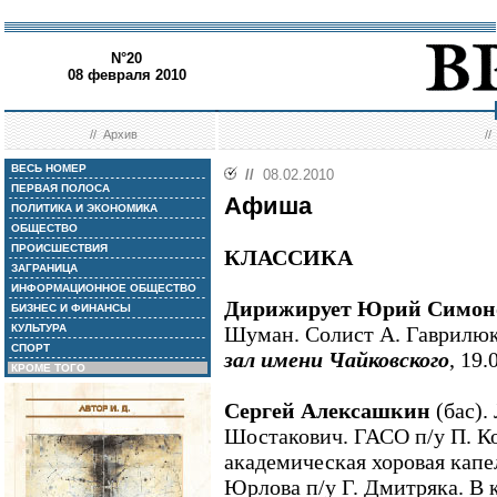
N°20
08 февраля 2010
//
Архив
/
ВЕСЬ НОМЕР
//
08.02.2010
ПЕРВАЯ ПОЛОСА
Афиша
ПОЛИТИКА И ЭКОНОМИКА
ОБЩЕСТВО
ПРОИСШЕСТВИЯ
КЛАССИКА
ЗАГРАНИЦА
ИНФОРМАЦИОННОЕ ОБЩЕСТВО
Дирижирует Юрий Симон
БИЗНЕС И ФИНАНСЫ
КУЛЬТУРА
Шуман. Солист А. Гаврилюк
СПОРТ
зал имени Чайковского
, 19.
КРОМЕ ТОГО
Сергей Алексашкин
(бас). 
Шостакович. ГАСО п/у П. Ко
академическая хоровая капе
Юрлова п/у Г. Дмитряка. В 