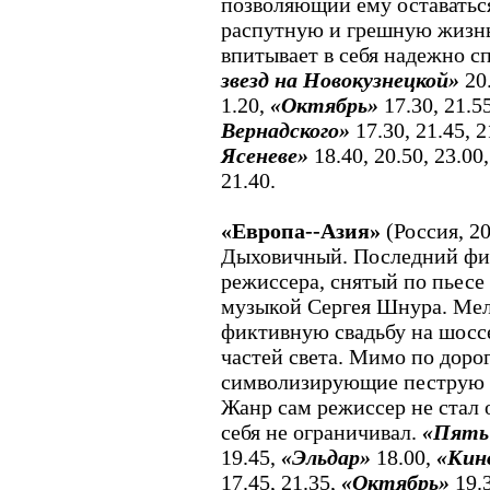
позволяющий ему оставатьс
распутную и грешную жизнь 
впитывает в себя надежно сп
звезд на Новокузнецкой»
20.
1.20,
«Октябрь»
17.30, 21.55
Вернадского»
17.30, 21.45, 2
Ясеневе»
18.40, 20.50, 23.00
21.40.
«Европа--Азия»
(Россия, 2
Дыховичный. Последний фи
режиссера, снятый по пьесе
музыкой Сергея Шнура. Ме
фиктивную свадьбу на шоссе
частей света. Мимо по дорог
символизирующие пеструю к
Жанр сам режиссер не стал 
себя не ограничивал.
«Пять 
19.45,
«Эльдар»
18.00,
«Кин
17.45, 21.35,
«Октябрь»
19.3