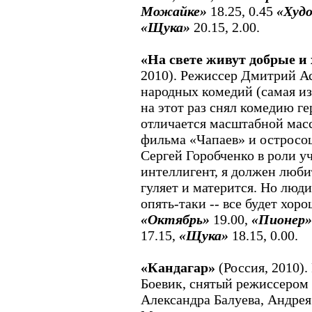
Можайке»
18.25, 0.45
«Худ
«Щука»
20.15, 2.00.
«На свете живут добрые и
2010). Режиссер Дмитрий А
народных комедий (самая из
на этот раз снял комедию г
отличается масштабной масс
фильма «Чапаев» и остросо
Сергей Горобченко в роли уч
интеллигент, я должен любит
гуляет и матерится. Но люди
опять-таки -- все будет хор
«Октябрь»
19.00,
«Пионер»
17.15,
«Щука»
18.15, 0.00.
«Кандагар»
(Россия, 2010).
Боевик, снятый режиссером
Александра Балуева, Андре