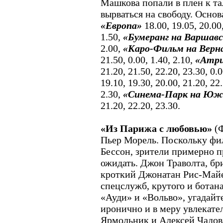
Машкова попали в плен к та
вырваться на свободу. Осно
«Европа»
18.00, 19.05, 20.00,
1.50,
«Бумеранг на Варшавс
2.00,
«Каро-Фильм на Верна
21.50, 0.00, 1.40, 2.10,
«Атр
21.20, 21.50, 22.20, 23.30, 0.0
19.10, 19.30, 20.00, 21.20, 22.
2.30,
«Синема-Парк на Юж
21.20, 22.20, 23.30.
«Из Парижа с любовью»
(Ф
Пьер Морель. Поскольку ф
Бессон, зрители примерно п
ожидать. Джон Траволта, бри
кроткий Джонатан Рис-Майе
спецслужб, крутого и ботан
«Ауди» и «Вольво», угадайте
иронично и в меру увлекате
Ярмольник и Алексей Чадов