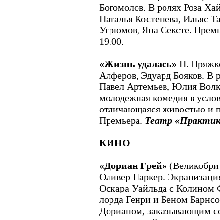
Богомолов. В ролях Роза Ха
Наталья Костенева, Ильяс Т
Угрюмов, Яна Сексте. Прем
19.00.
«Жизнь удалась»
П. Пряжк
Алферов, Эдуард Бояков. В 
Павел Артемьев, Юлия Волк
молодежная комедия в усло
отличающаяся живостью и п
Премьера.
Театр «Практик
КИНО
«Дориан Грей»
(Великобрит
Оливер Паркер. Экранизаци
Оскара Уайльда с Колином 
лорда Генри и Беном Барнс
Дорианом, заказывающим со