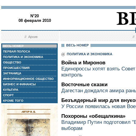
N°20
08 февраля 2010
//
Архив
/
ВЕСЬ НОМЕР
ВЕСЬ НОМЕР
ПЕРВАЯ ПОЛОСА
ПОЛИТИКА И ЭКОНОМИКА
ПОЛИТИКА И ЭКОНОМИКА
Война и Миронов
ОБЩЕСТВО
Единороссы хотят взять Сове
ПРОИСШЕСТВИЯ
ЗАГРАНИЦА
контроль
ИНФОРМАЦИОННОЕ ОБЩЕСТВО
Восточные сказки
БИЗНЕС И ФИНАНСЫ
Дагестан дождался амира ран
КУЛЬТУРА
СПОРТ
Безъядерный мир для внуко
КРОМЕ ТОГО
У России появилась новая Вое
Похороны «обещалкина»
Владимир Путин подготовил "
выборам