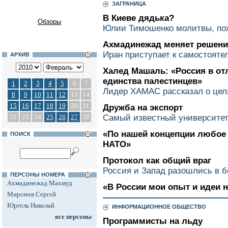
ЗАГРАНИЦА
В Киеве дядька?
Обзоры
Юлии Тимошенко молитвы, пох
Ахмадинежад меняет решени
Иран приступает к самостоят
АРХИВ
Халед Машаль: «Россия в от
единства палестинцев»
1
2
3
4
5
6
7
Лидер ХАМАС рассказал о цел
8
9
10
11
12
13
14
15
16
17
18
19
20
21
Дружба на экспорт
22
23
24
25
26
27
28
Самый известный университет
«По нашей концепции любое 
ПОИСК
НАТО»
Протокол как общий враг
Россия и Запад разошлись в б
ПЕРСОНЫ НОМЕРА
Ахмадинежад Махмуд
«В России мои опыт и идеи 
Миронов Сергей
Юргель Николай
ИНФОРМАЦИОННОЕ ОБЩЕСТВО
все персоны
Программисты на льду