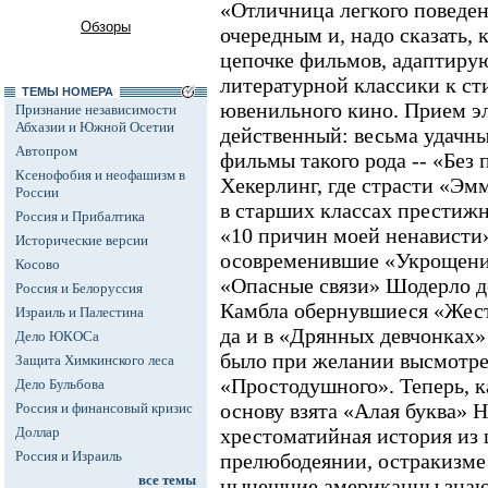
«Отличница легкого поведен
Обзоры
очередным и, надо сказать, 
цепочке фильмов, адаптир
литературной классики к ст
ТЕМЫ НОМЕРА
ювенильного кино. Прием э
Признание независимости
Абхазии и Южной Осетии
действенный: весьма удачны
Автопром
фильмы такого рода -- «Без
Ксенофобия и неофашизм в
Хекерлинг, где страсти «Э
России
в старших классах престиж
Россия и Прибалтика
«10 причин моей ненависти»
Исторические версии
осовременившие «Укрощени
Косово
«Опасные связи» Шодерло де
Россия и Белоруссия
Камбла обернувшиеся «Жест
Израиль и Палестина
да и в «Дрянных девчонках»
Дело ЮКОСа
было при желании высмотре
Защита Химкинского леса
«Простодушного». Теперь, ка
Дело Бульбова
основу взята «Алая буква» Н
Россия и финансовый кризис
Доллар
хрестоматийная история из
Россия и Израиль
прелюбодеянии, остракизме 
все темы
нынешние американцы знают