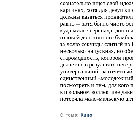
сознательно ищет свой идеа
картинах, хотя для девушки 
должны казаться пронафтал
равно -- хотя бы по чисто э
куда милее серенада, донос
головой допотопного бумбок
за долю секунды слитый из 
несколько напускная, но о
старомодность, которой пр
делает ее в результате неве
универсальной: за отчетный
единственный «молодежный
посмотреть и тем, для кого
в школьном коллективе давно
потеряла мало-мальскую ак
тема:
Кино