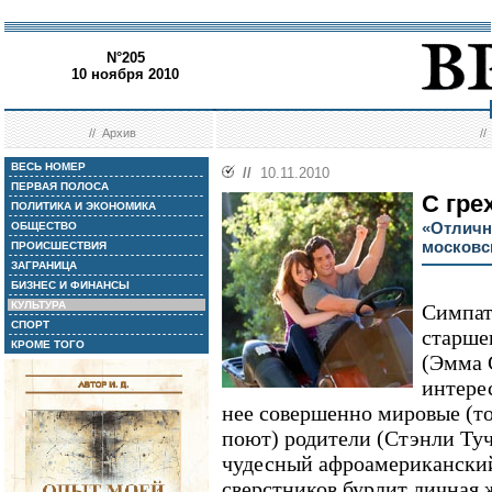
N°205
10 ноября 2010
//
Архив
/
ВЕСЬ НОМЕР
//
10.11.2010
ПЕРВАЯ ПОЛОСА
С гре
ПОЛИТИКА И ЭКОНОМИКА
«Отличн
ОБЩЕСТВО
московс
ПРОИСШЕСТВИЯ
ЗАГРАНИЦА
БИЗНЕС И ФИНАНСЫ
КУЛЬТУРА
Симпат
СПОРТ
старше
КРОМЕ ТОГО
(Эмма 
интере
нее совершенно мировые (то
поют) родители (Стэнли Туч
чудесный афроамериканский
сверстников бурлит личная 