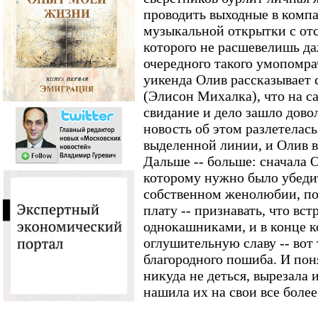
проводить выходные в комп
музыкальной открытки с отс
которого не расшевелишь д
очередного такого умопомра
уикенда Олив рассказывает 
(Элисон Михалка), что на с
свидание и дело зашло довол
новость об этом разлетелась
выделенной линии, и Олив в 
Дальше -- больше: сначала 
которому нужно было убед
собственном женолюбии, по
плату -- признавать, что вст
однокашниками, и в конце к
оглушительную славу -- вот 
благородного пошиба. И пон
никуда не деться, вырезала 
нашила их на свои все боле