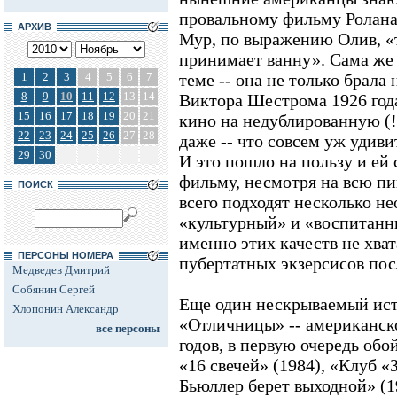
провальному фильму Ролана
АРХИВ
Мур, по выражению Олив, «то
принимает ванну». Сама же 
1
2
3
4
5
6
7
теме -- она не только брала
8
9
10
11
12
13
14
Виктора Шестрома 1926 года
15
16
17
18
19
20
21
кино на недублированную (!
22
23
24
25
26
27
28
даже -- что совсем уж удиви
29
30
И это пошло на пользу и ей 
фильму, несмотря на всю пи
ПОИСК
всего подходят несколько н
«культурный» и «воспитанны
именно этих качеств не хва
ПЕРСОНЫ НОМЕРА
пубертатных экзерсисов пос
Медведев Дмитрий
Собянин Сергей
Еще один нескрываемый ист
Хлопонин Александр
«Отличницы» -- американск
все персоны
годов, в первую очередь об
«16 свечей» (1984), «Клуб «
Бьюллер берет выходной» (1