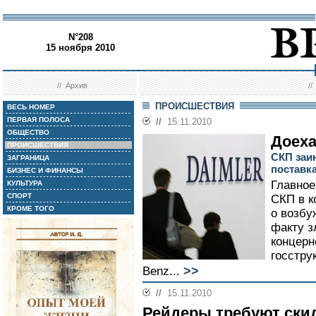
N°208
15 ноября 2010
//
Архив
/
ПРОИСШЕСТВИЯ
ВЕСЬ НОМЕР
ПЕРВАЯ ПОЛОСА
//
15.11.2010
ОБЩЕСТВО
Доех
ПРОИСШЕСТВИЯ
СКП заи
ЗАГРАНИЦА
поставк
БИЗНЕС И ФИНАНСЫ
Главное
КУЛЬТУРА
СПОРТ
СКП в к
КРОМЕ ТОГО
о возбу
факту з
концерн
госстру
>>
Benz...
//
15.11.2010
Рейдеры требуют ски