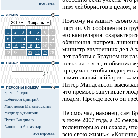
все темы
ним лейбористов в целом, и 
АРХИВ
Поэтому на защиту своего л
партии. От сообщений о гр
1
2
3
4
5
6
7
его канцелярия, охарактери
8
9
10
11
12
13
14
обвинения, напрочь лишенн
15
16
17
18
19
20
21
министр внутренних дел Ала
22
23
24
25
26
27
28
лет работы с Брауном ни раз
повысил голос, и обвинил жу
ПОИСК
придумал, чтобы подогреть 
влиятельный лейборист -- м
Питер Мандельсон высказалс
ПЕРСОНЫ НОМЕРА
что премьер запугивает люд
Браун Гордон
людям. Прежде всего он треб
Кобылкин Дмитрий
Магомедов Магомедсалам
Не смолчал, наконец, сам Б
Медведев Дмитрий
в июне 2007 года, а 20 февр
Путин Владимир
телеинтервью он сказал, что
Хлопонин Александр
всю свою жизнь»: «Конечно, 
все персоны