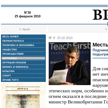
N°30
25 февраля 2010
//
Архив
/
ВЕСЬ НОМЕР
//
25.02.2010
ПЕРВАЯ ПОЛОСА
Месть
ПОЛИТИКА И ЭКОНОМИКА
Подчине
ОБЩЕСТВО
подыгра
ПРОИСШЕСТВИЯ
ЗАГРАНИЦА
КРУПНЫМ ПЛАНОМ
БИЗНЕС И ФИНАНСЫ
Для со
КУЛЬТУРА
нет ни
СПОРТ
опасно
КРОМЕ ТОГО
наруше
этических норм, особенно н
огнем оказался в последние
министр Великобритании Г