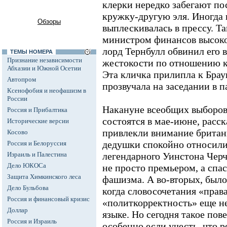
клерки нередко забегают по
кружку-другую эля. Иногда
Обзоры
выплескивалась в прессу. Та
министром финансов высок
лорд Тернбулл обвинил его 
ТЕМЫ НОМЕРА
Признание независимости
жестокости по отношению к
Абхазии и Южной Осетии
Эта кличка прилипла к Бра
Автопром
прозвучала на заседании в п
Ксенофобия и неофашизм в
России
Накануне всеобщих выборов,
Россия и Прибалтика
состоятся в мае-июне, расс
Исторические версии
привлекли внимание британц
Косово
дедушки спокойно относили
Россия и Белоруссия
Израиль и Палестина
легендарного Уинстона Черч
Дело ЮКОСа
не просто премьером, а спас
Защита Химкинского леса
фашизма. А во-вторых, было 
Дело Бульбова
когда словосочетания «права
Россия и финансовый кризис
«политкорректность» еще н
Доллар
языке. Но сегодня такое пов
Россия и Израиль
особенно если учесть, что р