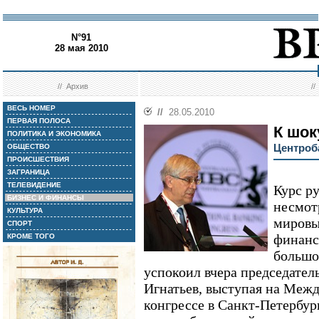
N°91
28 мая 2010
//
Архив
/
ВЕСЬ НОМЕР
//
28.05.2010
ПЕРВАЯ ПОЛОСА
К шок
ПОЛИТИКА И ЭКОНОМИКА
Центроб
ОБЩЕСТВО
ПРОИСШЕСТВИЯ
ЗАГРАНИЦА
ТЕЛЕВИДЕНИЕ
Курс р
БИЗНЕС И ФИНАНСЫ
несмот
КУЛЬТУРА
мировы
СПОРТ
финанс
КРОМЕ ТОГО
большо
успокоил вчера председател
Игнатьев, выступая на Меж
конгрессе в Санкт-Петербур