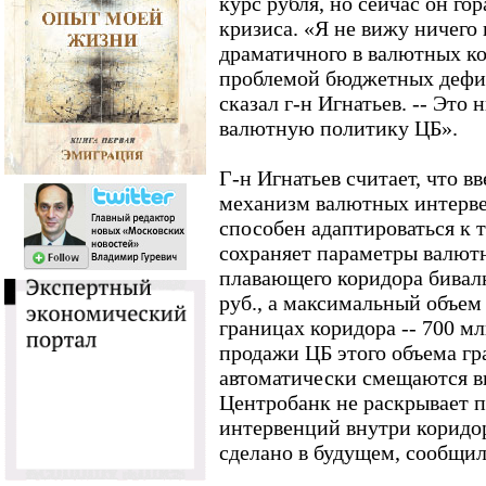
курс рубля, но сейчас он го
кризиса. «Я не вижу ничего
драматичного в валютных ко
проблемой бюджетных дефиц
сказал г-н Игнатьев. -- Это 
валютную политику ЦБ».
Г-н Игнатьев считает, что 
механизм валютных интерве
способен адаптироваться к 
сохраняет параметры валют
плавающего коридора бивал
руб., а максимальный объем
границах коридора -- 700 м
продажи ЦБ этого объема г
автоматически смещаются вв
Центробанк не раскрывает 
интервенций внутри коридор
сделано в будущем, сообщил