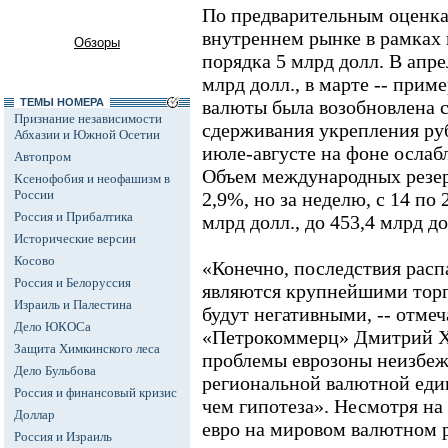
По предварительным оценкам
внутреннем рынке в рамках
Обзоры
порядка 5 млрд долл. В апре
млрд долл., в марте -- прим
ТЕМЫ НОМЕРА
валюты была возобновлена с
Признание независимости
сдерживания укрепления ру
Абхазии и Южной Осетии
июле-августе на фоне ослаб
Автопром
Объем международных резерв
Ксенофобия и неофашизм в
России
2,9%, но за неделю, с 14 по 
Россия и Прибалтика
млрд долл., до 453,4 млрд д
Исторические версии
Косово
«Конечно, последствия расп
Россия и Белоруссия
являются крупнейшими торг
Израиль и Палестина
будут негативными, -- отме
Дело ЮКОСа
«Петрокоммерц» Дмитрий Ха
Защита Химкинского леса
проблемы еврозоны неизбеж
Дело Бульбова
региональной валютной еди
Россия и финансовый кризис
чем гипотеза». Несмотря н
Доллар
евро на мировом валютном р
Россия и Израиль