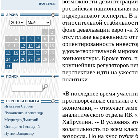
возможности дезинтеграции 
все темы
российская национальная ва
подчеркивают эксперты. В к
АРХИВ
относительной стабильност
фоне девальвации евро г-н 
1
2
отсутствие выраженного отт
3
4
5
6
7
8
9
ориентированность инвесто
10
11
12
13
14
15
16
удовлетворительной мирово
17
18
19
20
21
22
23
конъюнктуры. Кроме того, п
24
25
26
27
28
29
30
крупнейших регуляторов не
31
перспективе идти на ужест
ПОИСК
политики.
«В последнее время участн
противоречивые сигналы о 
ПЕРСОНЫ НОМЕРА
Игнатьев Сергей
экономики, -- отмечает зам
Лукашенко Александр
аналитического отдела ИК 
Медведев Дмитрий
Хайруллин. -- В условиях э
Онищенко Геннадий
волатильность по всем клас
Путин Владимир
возросла. Но на курс рубля