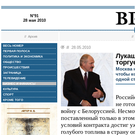
N°91
28 мая 2010
//
Архив
/
ВЕСЬ НОМЕР
//
28.05.2010
ПЕРВАЯ ПОЛОСА
Лукаш
ПОЛИТИКА И ЭКОНОМИКА
торгу
ОБЩЕСТВО
ПРОИСШЕСТВИЯ
Москва н
ЗАГРАНИЦА
чтобы к
ТЕЛЕВИДЕНИЕ
одной с
БИЗНЕС И ФИНАНСЫ
КУЛЬТУРА
СПОРТ
Россий
КРОМЕ ТОГО
не гото
войну с Белоруссией. Несмо
поставленный только в этом 
условий контракта достиг у
голубого топлива в страну о