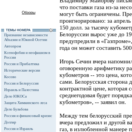
Владимиру Майорову письмо
что поставки газа из-за не
Обзоры
могут быть ограничены. Пр
проигнорировано: за апрель
150 долл. за тысячу кубомет
ТЕМЫ НОМЕРА
Белоруссии вырос уже до 192
Признание независимости
Абхазии и Южной Осетии
предупредили в «Газпроме»
Автопром
года он может составить 500
Ксенофобия и неофашизм в
России
Игорь Сечин вчера напомнил
Россия и Прибалтика
оговоренную арифметику рас
Исторические версии
кубометров -- это цена, кот
Косово
сами. Белорусская сторона 
Россия и Белоруссия
контрактной цене, которая с
Израиль и Палестина
среднегодовая будет порядка
Дело ЮКОСа
кубометров», -- заявил он.
Защита Химкинского леса
Дело Бульбова
Между тем белорусский пре
Россия и финансовый кризис
вчера предложил и другой в
Доллар
газ, в излюбленной манере 
Россия и Израиль