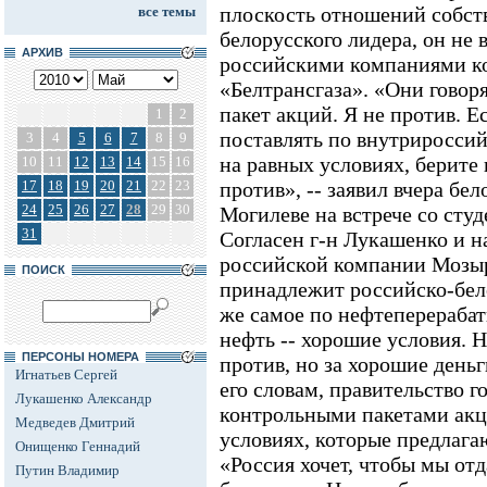
плоскость отношений собст
все темы
белорусского лидера, он не
АРХИВ
российскими компаниями ко
«Белтрансгаза». «Они говор
пакет акций. Я не против. Е
1
2
поставлять по внутрироссий
3
4
5
6
7
8
9
на равных условиях, берите
10
11
12
13
14
15
16
17
18
19
20
21
22
23
против», -- заявил вчера бе
24
25
26
27
28
29
30
Могилеве на встрече со студ
31
Согласен г-н Лукашенко и н
российской компании Мозыр
ПОИСК
принадлежит российско-бел
же самое по нефтеперераба
нефть -- хорошие условия. 
ПЕРСОНЫ НОМЕРА
против, но за хорошие деньги
Игнатьев Сергей
его словам, правительство го
Лукашенко Александр
контрольными пакетами акци
Медведев Дмитрий
условиях, которые предлага
Онищенко Геннадий
«Россия хочет, чтобы мы отд
Путин Владимир