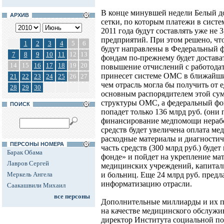
В конце минувшей недели Белый д
АРХИВ
сетки, по которым платежи в систе
2011 года будут составлять уже не 3
предприятий. При этом решено, чт
1
2
3
4
5
6
будут направлены в Федеральный 
7
8
9
10
11
12
13
фондам по-прежнему будет достават
14
15
16
17
18
19
20
повышение отчислений с работода
принесет системе ОМС в ближайшие
21
22
23
24
25
26
27
чем отрасль могла бы получить от 
28
29
30
основным распорядителем этой сум
структуры ОМС, а федеральный фо
ПОИСК
попадет только 136 млрд руб. (они
финансирование медпомощи нерабо
средств будет увеличена оплата ме
расходные материалы и диагностич
ПЕРСОНЫ НОМЕРА
часть средств (300 млрд руб.) буде
Барак Обама
фонде» и пойдет на укрепление ма
Лавров Сергей
медицинских учреждений, капитал
Меркель Ангела
и больниц. Еще 24 млрд руб. предл
информатизацию отрасли.
Саакашвили Михаил
все персоны
Дополнительные миллиарды и их п
на качестве медицинского обслужи
директор Института социальной п