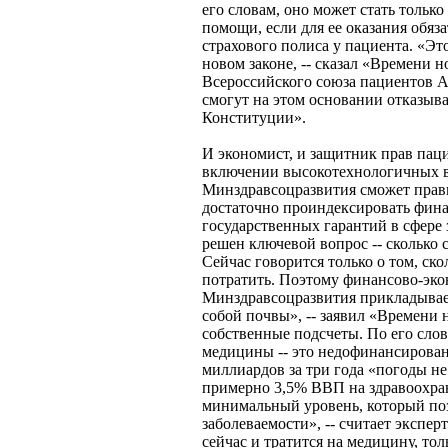
его словам, оно может стать только
помощи, если для ее оказания обяз
страхового полиса у пациента. «Эт
новом законе, -- сказал «Времени 
Всероссийского союза пациентов А
смогут на этом основании отказыва
Конституции».
И экономист, и защитник прав паци
включении высокотехнологичных
Минздравсоцразвития сможет прави
достаточно проиндексировать фин
государственных гарантий в сфере
решен ключевой вопрос -- сколько 
Сейчас говорится только о том, ско
потратить. Поэтому финансово-эко
Минздравсоцразвития прикладывает
собой почвы», -- заявил «Времени 
собственные подсчеты. По его сло
медицины -- это недофинансирован
миллиардов за три года «погоды н
примерно 3,5% ВВП на здравоохран
минимальный уровень, который поз
заболеваемости», -- считает экспер
сейчас и тратится на медицину, тол