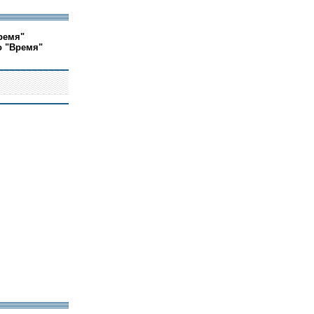
ремя"
о "Время"