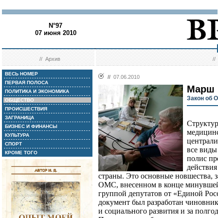
N°97
07 июня 2010
//
Архив
/
ВЕСЬ НОМЕР
//
07.06.2010
ПЕРВАЯ ПОЛОСА
Марш 
ПОЛИТИКА И ЭКОНОМИКА
Закон об 
ОБЩЕСТВО
ПРОИСШЕСТВИЯ
ЗАГРАНИЦА
Структур
БИЗНЕС И ФИНАНСЫ
медицинс
КУЛЬТУРА
централи
СПОРТ
все виды
КРОМЕ ТОГО
полис пр
действия
страны. Это основные новшества, з
ОМС, внесенном в конце минувшей
группой депутатов от «Единой Ро
документ был разработан чиновни
и социального развития и за полго