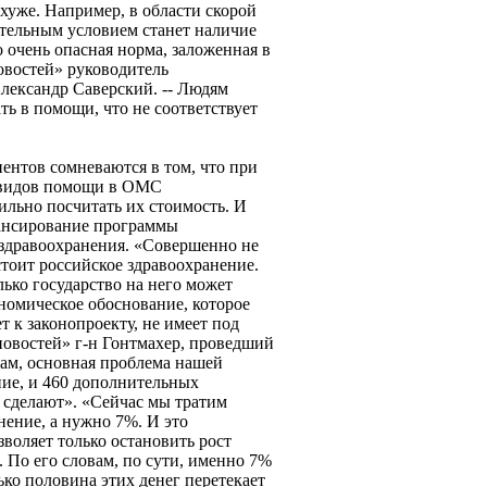
 хуже. Например, в области скорой
ательным условием станет наличие
о очень опасная норма, заложенная в
новостей» руководитель
лександр Саверский. -- Людям
ть в помощи, что не соответствует
ентов сомневаются в том, что при
 видов помощи в ОМС
льно посчитать их стоимость. И
ансирование программы
 здравоохранения. «Совершенно не
стоит российское здравоохранение.
лько государство на него может
номическое обоснование, которое
 к законопроекту, не имеет под
новостей» г-н Гонтмахер, проведший
вам, основная проблема нашей
ие, и 460 дополнительных
е сделают». «Сейчас мы тратим
ение, а нужно 7%. И это
воляет только остановить рост
т. По его словам, по сути, именно 7%
ько половина этих денег перетекает