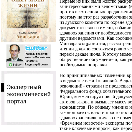
Первые из них были жестко раскр
заинтересованными ведомствами (
против всех основных предложений
поэтому на этот раз разработчики 
из думского комитета по охране зд
документ от своего имени, избави
здравоохранения от необходимости
другими ведомствами. Как сообщи
Минздравсоцразвития, рассмотрени
чтении должно состояться ровно чер
первой декаде июля. К этому моме
общественное обсуждение и, как у
необходимые поправки.
Но принципиальных изменений вря
в ведомстве г-жи Голиковой. Ведь 
революций» отрасли не предвещает,
Федерального фонда обязательного
Юрин, комментируя новый докумен
авторов закона и вызывает массу в
экономистов. По общему мнению 
законопроекта, власти просто пост
здравоохранения», ничего не поме
«Временем новостей» эксперты пол
такие ключевые вопросы, как перех