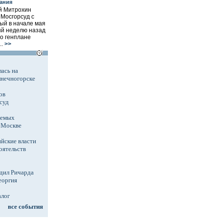
ания
й Митрохин
 Мосгорсуд с
ый в начале мая
ый неделю назад
о генплане
..
>>
ась на
лнечногорске
ов
суд
аемых
в Москве
йские власти
оятельств
дил Ричарда
еоргия
алог
все события