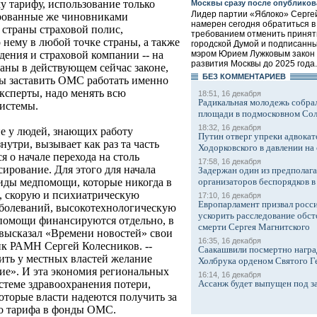
у тарифу, использование только
Москвы сразу после опубликов
Лидер партии «Яблоко» Серге
рованные же чиновниками
намерен сегодня обратиться в
 страны страховой полис,
требованием отменить принят
нему в любой точке страны, а также
городской Думой и подписанн
мэром Юрием Лужковым закон 
ения и страховой компании -- на
развития Москвы до 2025 года.
аны в действующем сейчас законе,
БЕЗ КОМMЕНТАРИЕВ
бы заставить ОМС работать именно
эксперты, надо менять всю
18:51, 16 декабря
Радикальная молодежь собрал
системы.
площади в подмосковном Со
18:32, 16 декабря
ие у людей, знающих работу
Путин отверг упреки адвокат
нутри, вызывает как раз та часть
Ходорковского в давлении на 
ся о начале перехода на столь
17:58, 16 декабря
ирование. Для этого для начала
Задержан один из предполаг
организаторов беспорядков 
иды медпомощи, которые никогда в
, скорую и психиатрическую
17:10, 16 декабря
Европарламент призвал росси
болеваний, высокотехнологическую
ускорить расследование обст
помощи финансируются отдельно, в
смерти Сергея Магнитского
 высказал «Времени новостей» свои
16:35, 16 декабря
ик РАМН Сергей Колесников. --
Саакашвили посмертно награ
ть у местных властей желание
Холбрука орденом Святого Г
ие». И эта экономия региональных
16:14, 16 декабря
Ассанж будет выпущен под з
теме здравоохранения потери,
оторые власти надеются получить за
го тарифа в фонды ОМС.