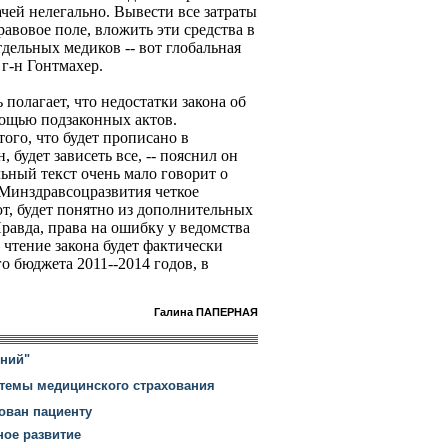
чей нелегально. Вывести все затраты
равовое поле, вложить эти средства в
дельных медиков -- вот глобальная
 г-н Гонтмахер.
полагает, что недостатки закона об
ощью подзаконных актов.
того, что будет прописано в
будет зависеть все, -- пояснил он
ьный текст очень мало говорит о
у Минздравсоцразвития четкое
ют, будет понятно из дополнительных
Правда, права на ошибку у ведомства
 чтение закона будет фактически
о бюджета 2011--2014 годов, в
Галина ПАПЕРНАЯ
ний"
темы медицинского страхования
ован пациенту
ное развитие