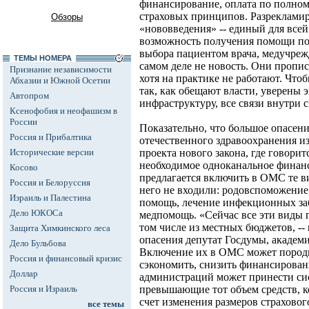
финансирование, оплата по полном
страховых принципов. Разреклами
Обзоры
«нововведения» -- единый для всей
возможность получения помощи по 
выбора пациентом врача, медучрежд
ТЕМЫ НОМЕРА
самом деле не новость. Они пропис
Признание независимости
хотя на практике не работают. Что
Абхазии и Южной Осетии
так, как обещают власти, уверены 
Автопром
инфраструктуру, все связи внутри 
Ксенофобия и неофашизм в
России
Показательно, что большое опасен
Россия и Прибалтика
отечественного здравоохранения из
Исторические версии
проекта нового закона, где говорит
необходимое одноканальное финанс
Косово
предлагается включить в ОМС те в
Россия и Белоруссия
него не входили: родовспоможение
Израиль и Палестина
помощь, лечение инфекционных за
Дело ЮКОСа
медпомощь. «Сейчас все эти виды 
том числе из местных бюджетов, --
Защита Химкинского леса
опасения депутат Госдумы, академ
Дело Бульбова
Включение их в ОМС может породи
Россия и финансовый кризис
сэкономить, снизить финансирован
Доллар
администраций может принести сис
Россия и Израиль
превышающие тот объем средств, к
счет изменения размеров страхово
все темы