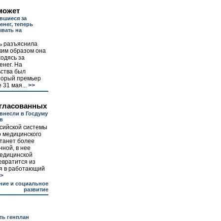
может
авшиеся за
енег, теперь
ывать на
ь разъяснила
ким образом она
ходясь за
енег. На
ства был
оторый премьер
31 мая...
>>
гласованных
внесли в Госдуму
ов
ссийской системы
о медицинского
танет более
ной, в нее
медицинской
евратится из
ия в работающий
>
ние и социальное
развитие
ть генплан