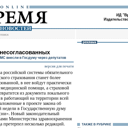
ИД "В
Издательств
/
поиск
несогласованных
ОМС внесли в Госдуму через депутатов
версия для печати
а российской системы обязательного
кого страхования станет более
зованной, в нее войдут практически
 медицинской помощи, а страховой
евратится из документа локального
 в работающий на территории всей
аложенные в проекте закона об
 недели в Государственную думу
ссии». Новый законодательный
ками Министерства здравоохранения
да претерпел несколько редакций.
ТАКЖЕ В РУБРИКЕ