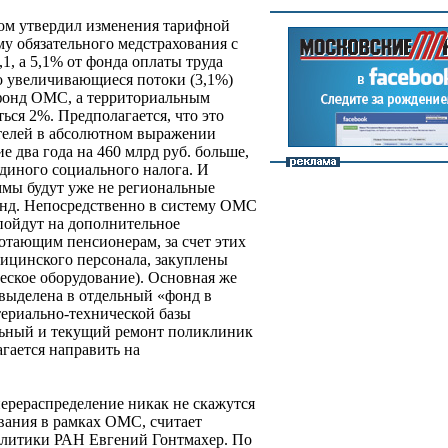
ом утвердил изменения тарифной
му обязательного медстрахования с
,1, а 5,1% от фонда оплаты труда
о увеличивающиеся потоки (3,1%)
фонд ОМС, а территориальным
ься 2%. Предполагается, что это
телей в абсолютном выражении
 два года на 460 млрд руб. больше,
единого социального налога. И
мы будут уже не региональные
нд. Непосредственно в систему ОМС
 пойдут на дополнительное
тающим пенсионерам, за счет этих
дицинского персонала, закуплены
еское оборудование). Основная же
т выделена в отдельный «фонд в
териально-технической базы
ьный и текущий ремонт поликлиник
агается направить на
ерераспределение никак не скажутся
вания в рамках ОМС, считает
олитики РАН Евгений Гонтмахер. По