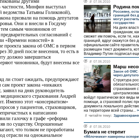
итикованы другими
//
07.06.2010
в частности, Минфин выступал
Родина по
Россияне, ост
 ведомства Татьяны Голиковой),
границей без д
закона призвали на помощь депутатов
могут рассчит
государство
оровья. Они и внесли в Госдуму
На днях власт
в тем самым чиновников от
гражданам, ка
 предварительных согласований с
сможет им помочь, если те, на
ли «Времени новостей» в
границей, вдруг окажутся без д
официальном сайте правитель
е проекта закона об ОМС в первом
размещен текст документа, к
ез 30 дней после внесения, то есть в
Владимир Путин подписал еще 
нту должно завершиться
//
07.06.2010
веряют чиновники, будут внесены все
Марш несо
Закон об ОМС 
через депутат
д ли стоит ожидать, предупреждают
Структура ро
обязательног
и сам проект закона «никаких
страхования с
 заявил на днях руководитель
централизован
 медицинского страхования Андрей
войдут практически все виды 
т. Именно этот «консерватизм»
помощи, а страховой полис пр
документа локального действ
опросов у пациентов, страховщиков,
на территории всей страны...
>
непричастных к написанию
// читайте тему:
Здравоохране
авили галочку в графе «реформа
няв по существу. Опрошенные
//
07.06.2010
агают, что толком не проработаны
Бумага не стерпит
од отрасли на одноканальное
«Яблочники» намерены оспори