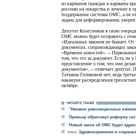
из карманов граждан в карманы вра
россиян на лекарства и лечение в п
поддержание системы ОМС, а не от
задача для реформирования, уверен
Депутат Колесников в свою очередь 
ОМС можно будет исправить с пом
«Идеальных законов не бывает. От 
документах, сопровождающих закон, 
«Времени новостей». -- Первоначал
том, что это за документ. Есть ли 
представление о том, что они дела
документов», -- отмечает депутат. 
Татьяны Голиковой нет, ведь третье
накануне распределения трехлетнег
октябре.
ЧИТАЙТЕ ТАКЖЕ
"Никаких революционных измене
Премьер обрисовал реформу сис
Новый закон об ОМС будет адрес
тема:
Здравоохранение и социаль