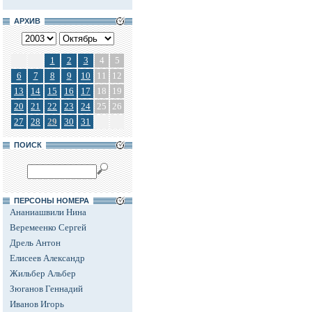
АРХИВ
1
2
3
4
5
6
7
8
9
10
11
12
13
14
15
16
17
18
19
20
21
22
23
24
25
26
27
28
29
30
31
ПОИСК
ПЕРСОНЫ НОМЕРА
Ананиашвили Нина
Веремеенко Сергей
Дрель Антон
Елисеев Александр
Жильбер Альбер
Зюганов Геннадий
Иванов Игорь