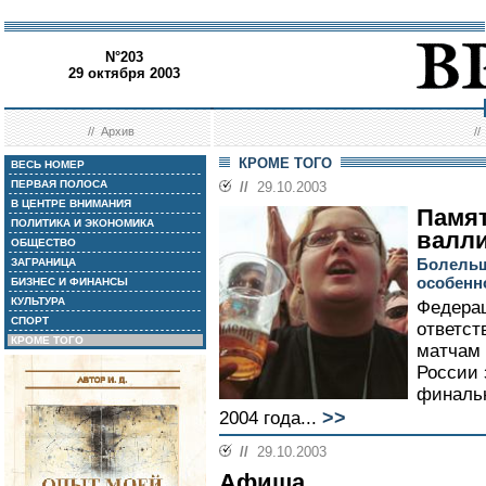
N°203
29 октября 2003
//
Архив
/
КРОМЕ ТОГО
ВЕСЬ НОМЕР
ПЕРВАЯ ПОЛОСА
//
29.10.2003
В ЦЕНТРЕ ВНИМАНИЯ
Памят
ПОЛИТИКА И ЭКОНОМИКА
валли
ОБЩЕСТВО
Болельщ
ЗАГРАНИЦА
особенн
БИЗНЕС И ФИНАНСЫ
КУЛЬТУРА
Федерац
СПОРТ
ответст
КРОМЕ ТОГО
матчам 
России 
финаль
>>
2004 года...
//
29.10.2003
Афиша