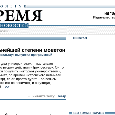
ИД "В
Издательств
/
поиск
ьнейшей степени моветон
хельгауз выпустил программный
 два университета», -- настаивает
о втором действии «Трех сестер». Он то
ся пошутить («вторым университетом»,
омнят, со времен Островского величали
р), то ли просто дурит -- во всяком
то его не понимает, и он уходит,
>>
...
// читайте тему:
Театр
БЕЗ КОМMЕНТАРИЕВ