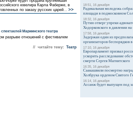
 Нью-Йорке будет продана крупнейшая
российского ювелира Карла Фаберже, в
18:51, 16 декабря
Радикальная молодежь собрал
>>
товленных по заказу русских царей...
площади в подмосковном Со
18:32, 16 декабря
Путин отверг упреки адвокат
Ходорковского в давлении на 
 спектаклей Мариинского театра
17:58, 16 декабря
ком разрыве отношений с фестивалем
Задержан один из предполаг
организаторов беспорядков 
// читайте тему:
Театр
17:10, 16 декабря
Европарламент призвал росси
ускорить расследование обст
смерти Сергея Магнитского
16:35, 16 декабря
Саакашвили посмертно награ
Холбрука орденом Святого Г
16:14, 16 декабря
Ассанж будет выпущен под з