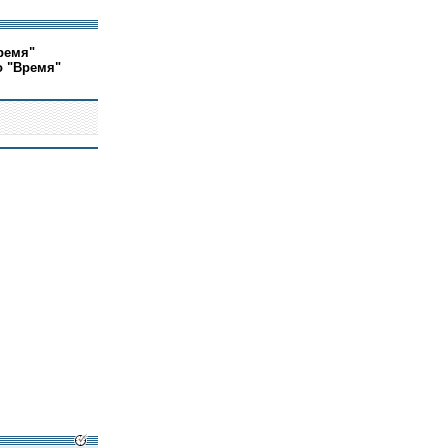
ремя"
о "Время"