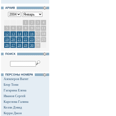
АРХИВ
1
2
3
4
5
6
7
8
9
10
11
12
13
14
15
16
17
18
19
20
21
22
23
24
25
26
27
28
29
30
31
ПОИСК
ПЕРСОНЫ НОМЕРА
Алекперов Вагит
Блэр Тони
Гагарина Елена
Иванов Сергей
Карелова Галина
Келли Дэвид
Керри Джон