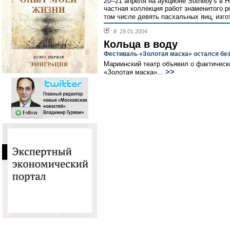
20--21 апреля на аукционе Sotheby's в
частная коллекция работ знаменитого 
том числе девять пасхальных яиц, изго
//
29.01.2004
Кольца в воду
Фестиваль «Золотая маска» остался без
Мариинский театр объявил о фактичес
>>
«Золотая маска»...