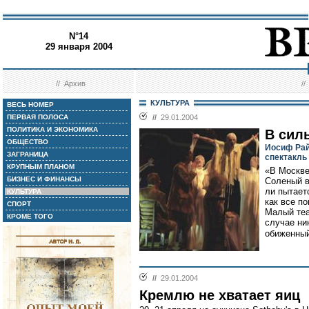
N°14
29 января 2004
//
Архив
/
КУЛЬТУРА
ВЕСЬ НОМЕР
ПЕРВАЯ ПОЛОСА
//
29.01.2004
ПОЛИТИКА И ЭКОНОМИКА
В сил
ОБЩЕСТВО
Иосиф Рай
ЗАГРАНИЦА
спектакль
КРУПНЫМ ПЛАНОМ
«В Москве
БИЗНЕС И ФИНАНСЫ
Соленый в
ли пытает
КУЛЬТУРА
как все п
СПОРТ
Малый теат
КРОМЕ ТОГО
случае ник
обиженный
//
29.01.2004
Кремлю не хватает яиц