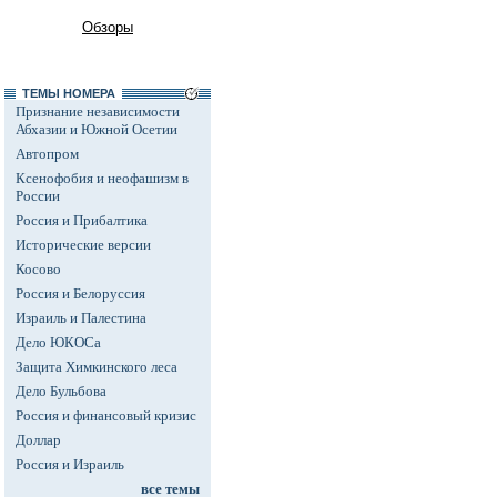
Обзоры
ТЕМЫ НОМЕРА
Признание независимости
Абхазии и Южной Осетии
Автопром
Ксенофобия и неофашизм в
России
Россия и Прибалтика
Исторические версии
Косово
Россия и Белоруссия
Израиль и Палестина
Дело ЮКОСа
Защита Химкинского леса
Дело Бульбова
Россия и финансовый кризис
Доллар
Россия и Израиль
все темы