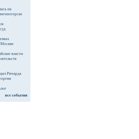
ась на
лнечногорске
ов
суд
аемых
в Москве
йские власти
оятельств
дил Ричарда
еоргия
алог
все события