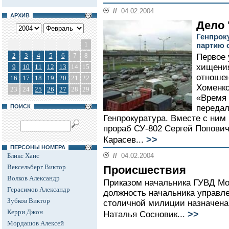
//
04.02.2004
АРХИВ
Дело 
Генпрок
1
партию 
2
3
4
5
6
7
8
Первое 
хищения
9
10
11
12
13
14
15
отноше
16
17
18
19
20
21
22
Хоменко
23
24
25
26
27
28
29
«Время 
ПОИСК
передал
Генпрокуратура. Вместе с ним
прораб СУ-802 Сергей Попович
>>
Карасев...
ПЕРСОНЫ НОМЕРА
Бликс Ханс
//
04.02.2004
Вексельберг Виктор
Происшествия
Волков Александр
Приказом начальника ГУВД М
Герасимов Александр
должность начальника управл
Зубков Виктор
столичной милиции назначена
Керри Джон
>>
Наталья Сосновик...
Мордашов Алексей