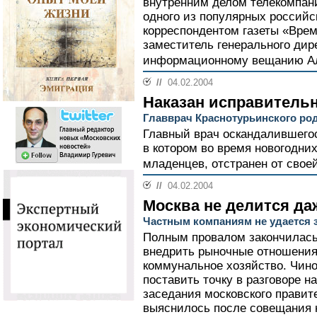
внутренним делом телекомпани
одного из популярных российс
корреспондентом газеты «Врем
заместитель генерального дир
информационному вещанию Ал
//
04.02.2004
Наказан исправитель
Главврач Краснотурьинского ро
Главный врач оскандалившегос
в котором во время новогодни
младенцев, отстранен от свое
//
04.02.2004
Москва не делится да
Частным компаниям не удается 
Полным провалом закончилась
внедрить рыночные отношения
коммунальное хозяйство. Чино
поставить точку в разговоре н
заседания московского правит
выяснилось после совещания на