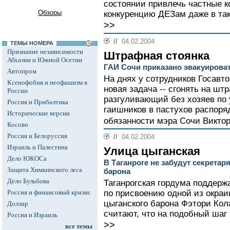
состоянии привлечь частные к
Обзоры
конкуренцию ДЕЗам даже в тако
>>
//
04.02.2004
ТЕМЫ НОМЕРА
Признание независимости
Штрафная стоянка
Абхазии и Южной Осетии
ГАИ Сочи приказано эвакуирова
Автопром
На днях у сотрудников Госавт
Ксенофобия и неофашизм в
новая задача -- сгонять на шт
России
разгуливающий без хозяев по 
Россия и Прибалтика
гаишников в пастухов распор
Исторические версии
обязанности мэра Сочи Викто
Косово
Россия и Белоруссия
//
04.02.2004
Израиль и Палестина
Улица цыганская
Дело ЮКОСа
В Таганроге не забудут секретар
Защита Химкинского леса
барона
Дело Бульбова
Таганрогская гордума поддерж
Россия и финансовый кризис
по присвоению одной из окраи
цыганского барона Фэтори Ко
Доллар
считают, что на подобный шаг
Россия и Израиль
>>
все темы