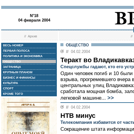
N°18
04 февраля 2004
//
Архив
/
ОБЩЕСТВО
ВЕСЬ НОМЕР
ПЕРВАЯ ПОЛОСА
//
04.02.2004
ПОЛИТИКА И ЭКОНОМИКА
Теракт во Владикавка
ОБЩЕСТВО
Спецслужбы гадают, кто его уст
ЗАГРАНИЦА
КРУПНЫМ ПЛАНОМ
Один человек погиб и 10 были
БИЗНЕС И ФИНАНСЫ
взрыва, прогремевшего вчера 
КУЛЬТУРА
центральных улиц Владикавка
СПОРТ
сработала мощная бомба, зал
КРОМЕ ТОГО
>>
легковой машине...
//
04.02.2004
НТВ минус
Телекомпания избавится от част
Сокращение штата информаци