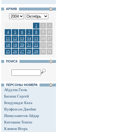
АРХИВ
1
2
3
4
5
6
7
8
9
10
11
12
13
14
15
16
17
18
19
20
21
22
23
24
25
26
27
28
29
30
31
ПОИСК
ПЕРСОНЫ НОМЕРА
Абдулла Гюль
Багапш Сергей
Бендукидзе Каха
Вулфенсон Джеймс
Ишмухаметов Айдар
Китовани Тенгиз
Климов Игорь