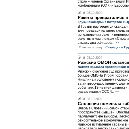
стран -- членов Организации 
конференция (ОИК) и Евросоюз
//
05.10.2004
Ракеты превратились в
Грузинская армия потеряла «С
В Грузии разгорается скандал.
для предварительного следств
исчезновении ракет к перенос
ракетным комплексам «Стрела
стражу два офицера...
>>
// читайте тему:
Ситуация в Гр
//
05.10.2004
Рижский ОМОН остался
Латвия наказала противников 
Рижский окружной суд пригово
бойцов ОМОНа Игоря Горбаня 
Никулина к условному тюремн
за антигосударственную деяте
событиях 13-летней давности, 
разваливался СССР...
>>
//
05.10.2004
Словения поменяла ка
Вчера в Словении, самой стаб
пространстве бывшей Югосла
парламентские выборы. Несмо
относительное экономическое 
майское вступление страны в 
избиратели неожиданно выска