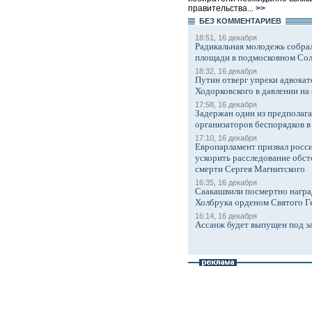
правительства...
>>
БЕЗ КОМMЕНТАРИЕВ
18:51, 16 декабря
Радикальная молодежь собрал
площади в подмосковном Со
18:32, 16 декабря
Путин отверг упреки адвокат
Ходорковского в давлении на 
17:58, 16 декабря
Задержан один из предполаг
организаторов беспорядков 
17:10, 16 декабря
Европарламент призвал росси
ускорить расследование обст
смерти Сергея Магнитского
16:35, 16 декабря
Саакашвили посмертно награ
Холбрука орденом Святого Г
16:14, 16 декабря
Ассанж будет выпущен под з