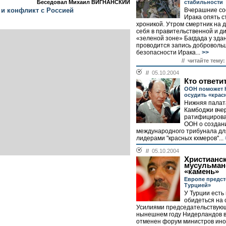
Беседовал Михаил ВИГНАНСКИЙ
стабильности
 и конфликт с Россией
Вчерашние со
Ирака опять с
хроникой. Утром смертник на 
себя в правительственной и д
«зеленой зоне» Багдада у здан
проводится запись добровольц
безопасности Ирака...
>>
// читайте тему:
//
05.10.2004
Кто ответи
ООН поможет 
осудить «крас
Нижняя палат
Камбоджи вче
ратифицирова
ООН о создан
международного трибунала дл
лидерами "красных кхмеров"...
//
05.10.2004
Христианск
мусульман
«камень»
Европе предст
Турцией»
У Турции есть
обидеться на 
Усилиями председательствующ
нынешнем году Нидерландов 
отменен форум министров ино