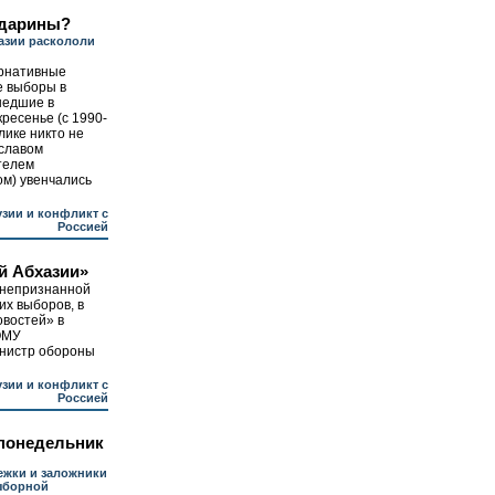
дарины?
азии раскололи
рнативные
е выборы в
шедшие в
ресенье (с 1990-
лике никто не
иславом
телем
ом) увенчались
узии и конфликт с
Россией
й Абхазии»
 непризнанной
их выборов, в
овостей» в
ОМУ
нистр обороны
узии и конфликт с
Россией
понедельник
ежки и заложники
ыборной