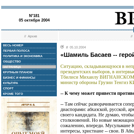
N°181
05 октября 2004
//
Архив
/
ВЕСЬ НОМЕР
//
05.10.2004
ПЕРВАЯ ПОЛОСА
«Шамиль Басаев -- геро
ПОЛИТИКА И ЭКОНОМИКА
ОБЩЕСТВО
Ситуацию, складывающуюся в непр
ЗАГРАНИЦА
президентских выборов, в интервь
КРУПНЫМ ПЛАНОМ
Тбилиси Михаилу ВИГНАНСКОМУ
БИЗНЕС И ФИНАНСЫ
министр обороны Грузии Тенгиз
КУЛЬТУРА
СПОРТ
-- К чему может привести против
КРОМЕ ТОГО
-- Там сейчас разворачивается со
диаспорами: абхазской, русской, а
своего кандидата. Не думаю, чтоб
столкновений. Но новые межнацио
сожалению, впереди. Мусульмане Ка
интересы, христиане -- свои. В Аб