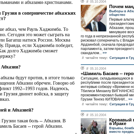
льманами и абхазами-христианами.
//
05.10.2004
Почем ман
Выборы в Абх
 Грузия в соперничестве абхазских
общество
ст?
Первые альте
президентски
Абхазии, про
ше абхаз, чем Рауль Хаджимба. То
минувшее воск
но. Сегодня это может сыграть на
го года в непризнанной респуб
 ли Багапш натиск России. Москва
рисковал соперничать с Влад
Ардзинбой, сначала председа
. Правда, если Хаджимба победит,
парламента, затем президент
 Как долго Хаджимба сможет
скандалом...
>>
держку?
// читайте тему:
Ситуация в Гр
 Абхазии?
//
05.10.2004
«Шамиль Басаев -- геро
бхазы будут против, в итоге только
Ситуацию, складывающуюся в
ащения Абхазии обречен. Говорю об
республике после президентск
интервью собкору «Времени н
ликт 1992--1993 годов. Надеюсь,
Тбилиси Михаилу ВИГНАНСК
 Грузия двинет войска, в защиту
прокомментировал бывший ми
вказ.
Грузии Тенгиз КИТОВАНИ...
>>
// читайте тему:
Ситуация в Гр
ней и Абхазией?
//
05.10.2004
Кровавый 
я Грузии такая боль -- Абхазия. В
в Ираке
миль Басаев -- герой Абхазии.
Взрывы, бомб
вместо предв