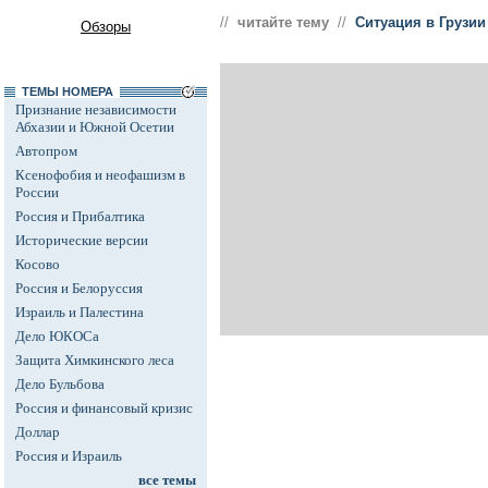
//
читайте тему
//
Ситуация в Грузии
Обзоры
ТЕМЫ НОМЕРА
Признание независимости
Абхазии и Южной Осетии
Автопром
Ксенофобия и неофашизм в
России
Россия и Прибалтика
Исторические версии
Косово
Россия и Белоруссия
Израиль и Палестина
Дело ЮКОСа
Защита Химкинского леса
Дело Бульбова
Россия и финансовый кризис
Доллар
Россия и Израиль
все темы