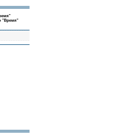
ремя"
о "Время"