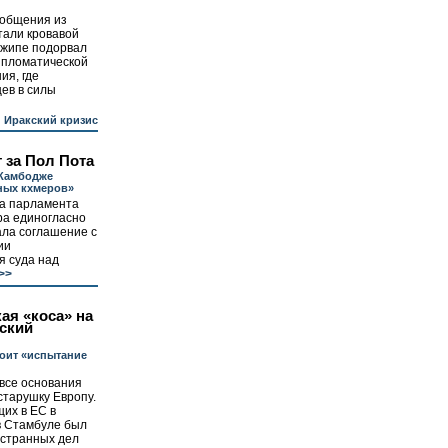
общения из
тали кровавой
джипе подорвал
ипломатической
ия, где
ев в силы
Иракский кризис
т за Пол Пота
Камбодже
ных кхмеров»
а парламента
ра единогласно
ла соглашение с
ии
я суда над
>>
ая «коса» на
ский
оит «испытание
 все основания
старушку Европу.
их в ЕС в
в Стамбуле был
странных дел