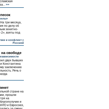
Исламская
а...
>>
 песок
трелы»
 На три месяца,
ия по делу об
ным зенитно-
-2», взяты под
узии и конфликт с
Россией
 на свободе
независимости
рил двух бывших
и Константина
ому заключению
льность. Речь о
когда
бинет
ильной стране на
вии, прошли
тря на
благополучие и
НАТО и Евросоюз,
зались за смену