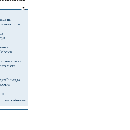
ась на
лнечногорске
ов
суд
аемых
в Москве
йские власти
оятельств
дил Ричарда
еоргия
алог
все события