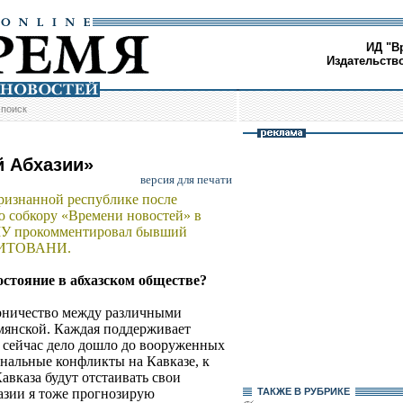
ИД "В
Издательств
/
поиск
й Абхазии»
версия для печати
изнанной республике после
ю собкору «Времени новостей» в
 прокомментировал бывший
 КИТОВАНИ.
остояние в абхазском обществе?
перничество между различными
рмянской. Каждая поддерживает
ы сейчас дело дошло до вооруженных
нальные конфликты на Кавказе, к
вказа будут отстаивать свои
хазии я тоже прогнозирую
ТАКЖЕ В РУБРИКЕ