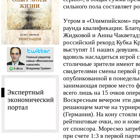
сильного пола составляет р
Утром в «Олимпийском» пр
раунда квалификации. Благ
Жидковой и Анны Чакветадз
российский рекорд Кубка Кр
выступят 11 наших девушек
вдоволь насладиться игрой 
столичные зрители имеют в
свидетелями смены первой р
опубликованной в понедел
занимающая первое место 
всего лишь на 15 очков опе
Воскресным вечером эти дв
решающем матче на турнир
(Германия). На кону стояли 
рейтинговые очки, но и но
от спонсора. Моресмо затр
при счете 1:3 в первой парт