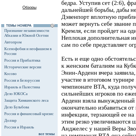
бедра. Уступив сет (2:6), ф
Обзоры
дальнейшей борьбы, дабы не
Дэвенпорт вплотную прибли
может вернуть себе звание 
ТЕМЫ НОМЕРА
Кремля, если пройдет на од
Признание независимости
Абхазии и Южной Осетии
Неплохая дополнительная ин
Автопром
сам по себе представляет о
Ксенофобия и неофашизм в
России
Есть и еще одно обстоятель
Россия и Прибалтика
к женским баталиям на Куб
Исторические версии
Энин-Арденн вчера заявила,
Косово
участие в итоговом турнире 
Россия и Белоруссия
чемпионате ВТА, куда получ
Израиль и Палестина
сильнейших игроков по еже
Дело ЮКОСа
Арденн взяла вынужденный 
Защита Химкинского леса
окончательно избавиться от
Дело Бульбова
инфекции, терзающей ее на 
Россия и финансовый кризис
Доллар
этим резко увеличиваются ш
Россия и Израиль
Анджелес у нашей Веры Зво
все темы
на чемпионат ВТА она сейчас