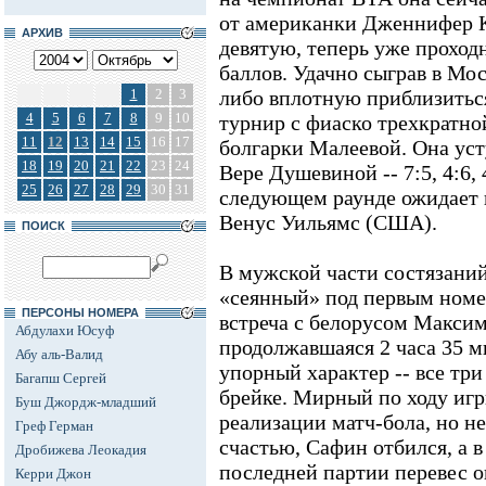
от американки Дженнифер 
АРХИВ
девятую, теперь уже проход
баллов. Удачно сыграв в Мос
1
2
3
либо вплотную приблизиться
4
5
6
7
8
9
10
турнир с фиаско трехкратн
11
12
13
14
15
16
17
болгарки Малеевой. Она уст
18
19
20
21
22
23
24
Вере Душевиной -- 7:5, 4:6,
25
26
27
28
29
30
31
следующем раунде ожидает 
Венус Уильямс (США).
ПОИСК
В мужской части состязаний
«сеянный» под первым номе
ПЕРСОНЫ НОМЕРА
встреча с белорусом Макс
Абдулахи Юсуф
продолжавшаяся 2 часа 35 м
Абу аль-Валид
упорный характер -- все три
Багапш Сергей
брейке. Мирный по ходу игр
Буш Джордж-младший
реализации матч-бола, но н
Греф Герман
счастью, Сафин отбился, а
Дробижева Леокадия
последней партии перевес о
Керри Джон