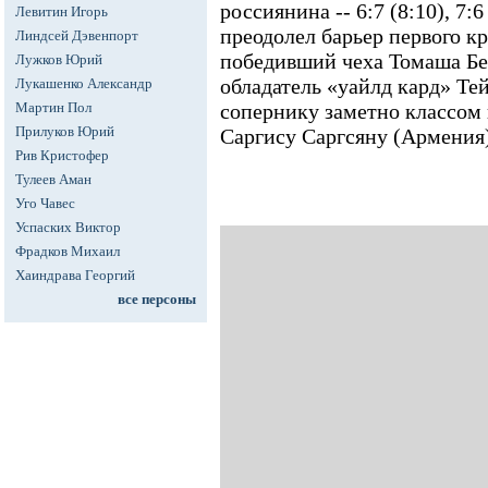
россиянина -- 6:7 (8:10), 7:6
Левитин Игорь
преодолел барьер первого к
Линдсей Дэвенпорт
победивший чеха Томаша Бер
Лужков Юрий
обладатель «уайлд кард» Те
Лукашенко Александр
Мартин Пол
сопернику заметно классом
Прилуков Юрий
Саргису Саргсяну (Армения) -
Рив Кристофер
Тулеев Аман
Уго Чавес
Успаских Виктор
Фрадков Михаил
Хаиндрава Георгий
все персоны