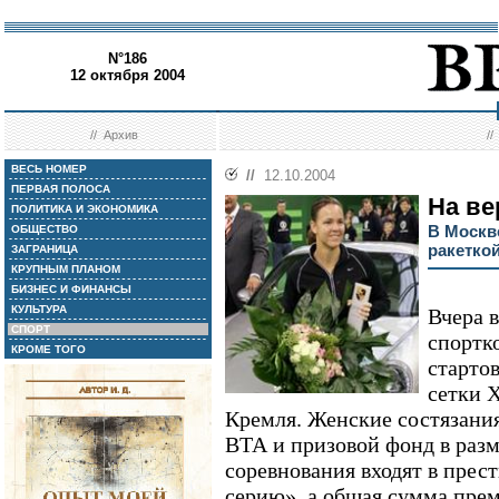
N°186
12 октября 2004
//
Архив
/
ВЕСЬ НОМЕР
//
12.10.2004
ПЕРВАЯ ПОЛОСА
На ве
ПОЛИТИКА И ЭКОНОМИКА
В Москв
ОБЩЕСТВО
ракетко
ЗАГРАНИЦА
КРУПНЫМ ПЛАНОМ
БИЗНЕС И ФИНАНСЫ
КУЛЬТУРА
Вчера 
СПОРТ
спортк
КРОМЕ ТОГО
старто
сетки 
Кремля. Женские состязани
ВТА и призовой фонд в разм
соревнования входят в пре
серию», а общая сумма пре