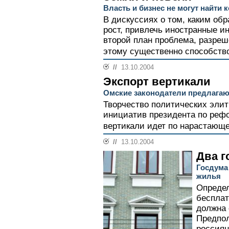
Власть и бизнес не могут найти
В дискуссиях о том, каким об
рост, привлечь иностранные ин
второй план проблема, разреш
этому существенно способство
//
13.10.2004
Экспорт вертикали
Омские законодатели предлагаю
Творчество политических элит
инициатив президента по реф
вертикали идет по нарастающе
//
13.10.2004
Два г
Госдума
жилья
Определ
бесплат
должна 
Предпол
россиян