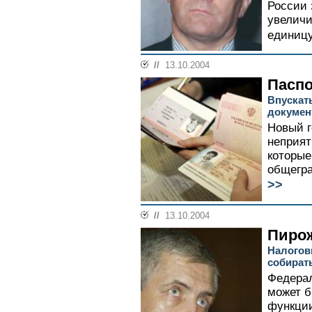
России 
увеличи
единицу.
//
13.10.2004
Паспо
Впускат
докумен
Новый г
неприят
которые
общегра
>>
//
13.10.2004
Пирож
Налогов
собират
Федерал
может б
функции