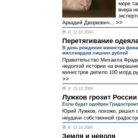
мере та
вчера н
эксперт
>>
Аркадий Дворкович...
//
13.10.2004
Перетягивание одеял
В день рождения министра фина
миллиардов лишних рублей
Правительство Михаила Фрадк
недолгой истории на вчерашне
министров делило 100 млрд ру
>>
//
13.10.2004
Лужков грозит России
Если будет одобрен Градострои
Юрий Лужков, похоже, решил 
неудачи собственной градостр
//
13.10.2004
Земля и неволя