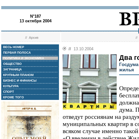
N°187
13 октября 2004
//
Архив
/
ВЕСЬ НОМЕР
//
13.10.2004
ПЕРВАЯ ПОЛОСА
Два г
ПОЛИТИКА И ЭКОНОМИКА
Госдума
ОБЩЕСТВО
жилья
ЗАГРАНИЦА
КРУПНЫМ ПЛАНОМ
БИЗНЕС И ФИНАНСЫ
КУЛЬТУРА
Опреде
СПОРТ
беспла
КРОМЕ ТОГО
должна
дума. 
отведут россиянам на разд
муниципальных квартир в со
всяком случае именно такой
«О введении в действие Жи