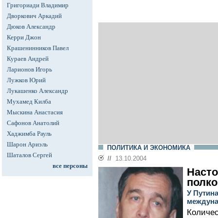
Григориади Владимир
Дворкович Аркадий
Дюков Александр
Керри Джон
Крашенинников Павел
Кураев Андрей
Ларионов Игорь
Лужков Юрий
Лукашенко Александр
Мухамед Килба
Мыскина Анастасия
Сафонов Анатолий
Хаджимба Рауль
Шарон Ариэль
ПОЛИТИКА И ЭКОНОМИКА
Шаталов Сергей
//
13.10.2004
все персоны
Насто
полко
У Путин
междуна
Количес