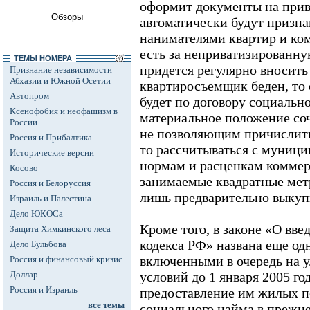
оформит документы на прив
Обзоры
автоматически будут призн
нанимателями квартир и ком
есть за неприватизированну
ТЕМЫ НОМЕРА
придется регулярно вносить
Признание независимости
Абхазии и Южной Осетии
квартиросъемщик беден, то
Автопром
будет по договору социально
Ксенофобия и неофашизм в
материальное положение соч
России
не позволяющим причислить
Россия и Прибалтика
то рассчитываться с муници
Исторические версии
нормам и расценкам коммер
Косово
занимаемые квадратные метр
Россия и Белоруссия
лишь предварительно выкуп
Израиль и Палестина
Дело ЮКОСа
Кроме того, в законе «О вв
Защита Химкинского леса
кодекса РФ» названа еще одн
Дело Бульбова
включенными в очередь на
Россия и финансовый кризис
Доллар
условий до 1 января 2005 го
Россия и Израиль
предоставление им жилых 
все темы
социального найма в прежн