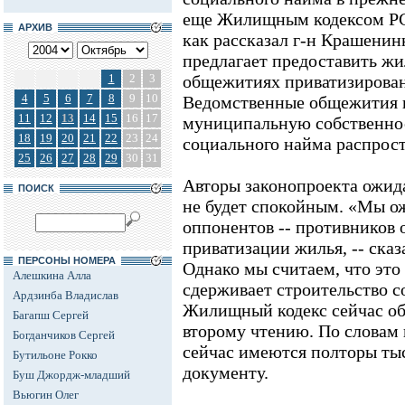
еще Жилищным кодексом РСФ
АРХИВ
как рассказал г-н Крашенин
предлагает предоставить жи
1
2
3
общежитиях приватизирова
4
5
6
7
8
9
10
Ведомственные общежития в
11
12
13
14
15
16
17
муниципальную собственнос
18
19
20
21
22
23
24
социального найма распрост
25
26
27
28
29
30
31
Авторы законопроекта ожида
ПОИСК
не будет спокойным. «Мы о
оппонентов -- противников
приватизации жилья, -- сказ
ПЕРСОНЫ НОМЕРА
Однако мы считаем, что это 
Алешкина Алла
сдерживает строительство с
Ардзинба Владислав
Жилищный кодекс сейчас обс
Багапш Сергей
второму чтению. По словам
Богданчиков Сергей
сейчас имеются полторы ты
Бутильоне Рокко
документу.
Буш Джордж-младший
Вьюгин Олег