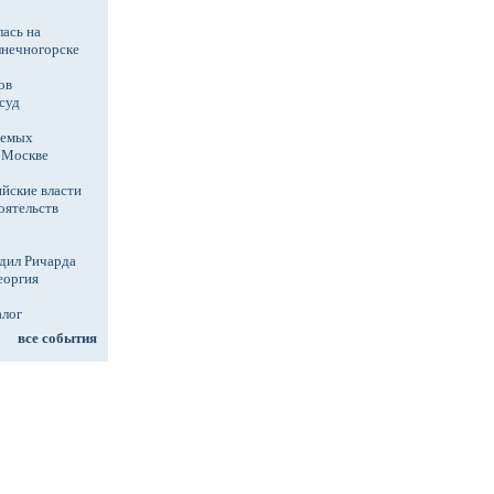
ась на
лнечногорске
ов
суд
аемых
в Москве
йские власти
оятельств
дил Ричарда
еоргия
алог
все события