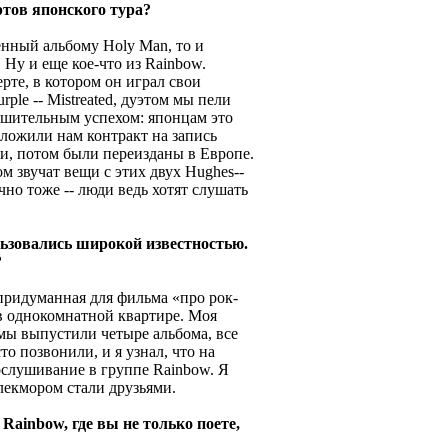
ртов японского тура?
щенный альбому Holy Man, то и
 Ну и еще кое-что из Rainbow.
рте, в котором он играл свои
ple -- Mistreated, дуэтом мы пели
лушительным успехом: японцам это
дложили нам контракт на запись
и, потом были переизданы в Европе.
м звучат вещи с этих двух Hughes--
ечно тоже -- люди ведь хотят слушать
ользовались широкой известностью.
?
 придуманная для фильма «про рок-
 в однокомнатной квартире. Моя
 мы выпустили четыре альбома, все
то позвонили, и я узнал, что на
слушивание в группе Rainbow. Я
лекмором стали друзьями.
 Rainbow, где вы не только поете,