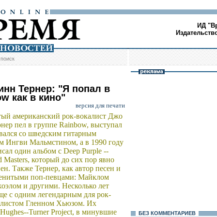
ИД "В
Издательств
/
поиск
инн Тернер: "Я попал в
w как в кино"
версия для печати
ый американский рок-вокалист Джо
нер пел в группе Rainbow, выступал
вался со шведским гитарным
м Ингви Мальмстином, а в 1990 году
сал один альбом с Deep Purple --
d Masters, который до сих пор явно
ен. Также Тернер, как автор песен и
аменитыми поп-певцами: Майклом
оэлом и другими. Несколько лет
ще с одним легендарным для рок-
алистом Гленном Хьюзом. Их
Hughes--Turner Project, в минувшие
БЕЗ КОМMЕНТАРИЕВ