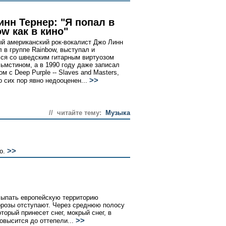
инн Тернер: "Я попал в
w как в кино"
й американский рок-вокалист Джо Линн
л в группе Rainbow, выступал и
ся со шведским гитарным виртуозом
ьмстином, а в 1990 году даже записал
м с Deep Purple -- Slaves and Masters,
>>
о сих пор явно недооценен...
// читайте тему:
Музыка
>>
о.
сыпать европейскую территорию
орозы отступают. Через среднюю полосу
торый принесет снег, мокрый снег, в
>>
овысится до оттепели...