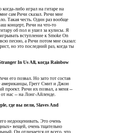
о когда-либо играл на гитаре на
мне сам Ричи сказал. Ричи мне
ло. Такая честь. Один раз вообще
аш концерт, Ричи на что-то
гитару об пол и ушел за кулисы. Я
наигрывать вступление к Smoke On
всю песню, а Ричи потом мне сказал:
ист, но это последний раз, когда ты
tranger In Us All, когда Rainbow
Ричи его позвал. Но зато тот состав
се американцы, Грегг Смит и Джон
й проект. Ричи их позвал, а меня --
 от нас -- на Лонг-Айленде.
le, где вы пели, Slaves And
о его недооценивать. Это очень
дных» вещей, очень тщательно
ьный. Он отличается от всего, что