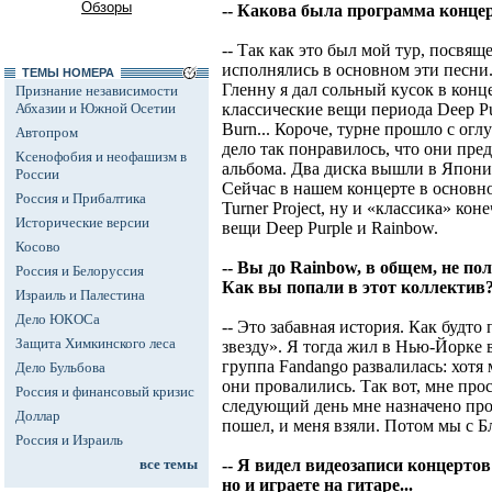
Обзоры
-- Какова была программа конце
-- Так как это был мой тур, посвя
исполнялись в основном эти песни.
ТЕМЫ НОМЕРА
Гленну я дал сольный кусок в конце
Признание независимости
Абхазии и Южной Осетии
классические вещи периода Deep Pur
Burn... Короче, турне прошло с ог
Автопром
дело так понравилось, что они пре
Ксенофобия и неофашизм в
альбома. Два диска вышли в Япони
России
Сейчас в нашем концерте в основно
Россия и Прибалтика
Turner Project, ну и «классика» кон
Исторические версии
вещи Deep Purple и Rainbow.
Косово
-- Вы до Rainbow, в общем, не п
Россия и Белоруссия
Как вы попали в этот коллектив
Израиль и Палестина
Дело ЮКОСа
-- Это забавная история. Как будто
Защита Химкинского леса
звезду». Я тогда жил в Нью-Йорке
группа Fandango развалилась: хотя
Дело Бульбова
они провалились. Так вот, мне прос
Россия и финансовый кризис
следующий день мне назначено про
Доллар
пошел, и меня взяли. Потом мы с Б
Россия и Израиль
все темы
-- Я видел видеозаписи концертов
но и играете на гитаре...