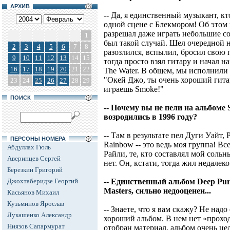
АРХИВ
-- Да, я единственный музыкант, кт
одной сцене с Блекмором! Об этом 
разрешал даже играть небольшие со
1
был такой случай. Шел очередной н
2
3
4
5
6
7
8
разозлился, вспылил, бросил свою 
9
10
11
12
13
14
15
тогда просто взял гитару и начал 
16
17
18
19
20
21
22
The Water. В общем, мы исполнили 
"Окей Джо, ты очень хороший гитар
23
24
25
26
27
28
29
играешь Smoke!"
ПОИСК
-- Почему вы не пели на альбоме S
возродились в 1996 году?
-- Там в результате пел Дуги Уайт, 
ПЕРСОНЫ НОМЕРА
Rainbow -- это ведь моя группа! В
Абдуллах Гюль
Райли, те, кто составлял мой сольны
Аверинцев Сергей
нет. Он, кстати, тогда жил недалеко
Березкин Григорий
Джохтаберидзе Георгий
-- Единственный альбом Deep Purp
Masters, сильно недооценен...
Касьянов Михаил
Кузьминов Ярослав
-- Знаете, что я вам скажу? Не над
Лукашенко Александр
хороший альбом. В нем нет «прохо
Ниязов Сапармурат
отобран материал, альбом очень цел