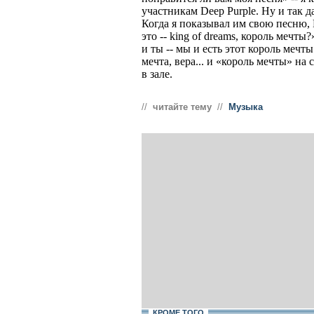
участникам Deep Purple. Ну и так 
Когда я показывал им свою песню, 
это -- king of dreams, король мечты
и ты -- мы и есть этот король мечты
мечта, вера... и «король мечты» на 
в зале.
//
читайте тему
//
Музыка
КРОМЕ ТОГО