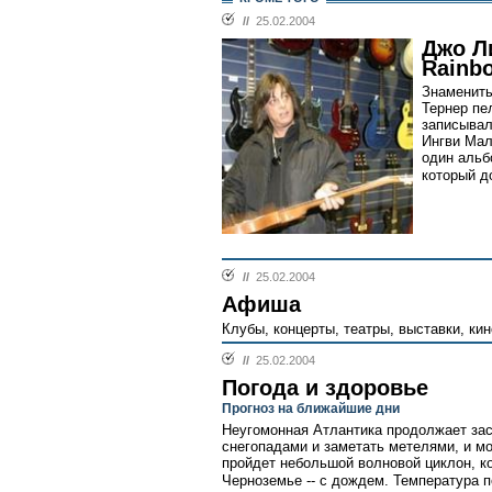
//
25.02.2004
Джо Л
Rainbo
Знамениты
Тернер пе
записывал
Ингви Мал
один альбо
который д
//
25.02.2004
Афиша
Клубы, концерты, театры, выставки, кин
//
25.02.2004
Погода и здоровье
Прогноз на ближайшие дни
Неугомонная Атлантика продолжает за
снегопадами и заметать метелями, и м
пройдет небольшой волновой циклон, ко
Черноземье -- с дождем. Температура п