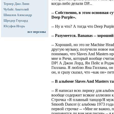
когда-либо делали DP...
Тернер Джо Линн
Чубайс Анатолий
-- Собственно, в этом основная с
Шишлов Александр
Deep Purple».
Шредер Герхард
Юсуфов Игорь
-- Ну и что? А тогда что Deep Pur
все персоны
-- Разумеется. Bananas -- хороший
-- Хороший, но это не Machine Hea
другую музыку, получили новое нап
понимаю, что Slaves And Masters
нр
мне и Ричи, который вообще считае
DP! А Джон Лорд, Ян Пейс и Роджер
Гиллана. Я люблю Яна Гиллана, он 
он, и сразу сказал, что «как он» пет
-- В альбоме Slaves And Masters т
-- Я написал всю лирику для альбом
вообще содержит всякие аллюзии к 
Строчка «Я плавный танцор/Я мужч
Smooth Dancer (с альбома 1973 год
первой строчке -- «Мне не важно, пр
понравится ли вам моя песня» -- я