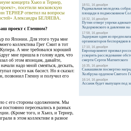
нуне концерта Хьюз и Тернер,
18:51, 16 декабря
роект», посетили московскую
Радикальная молодежь собрал
инн ТЕРНЕР ответил на вопросы
площади в подмосковном Со
востей» Александра БЕЛЯЕВА.
18:32, 16 декабря
Путин отверг упреки адвокат
Ходорковского в давлении на 
ваш проект с Гленном?
17:58, 16 декабря
Задержан один из предполаг
тур по Японии. Для этого тура мне
организаторов беспорядков 
 моего коллектива Грег Смит в тот
17:10, 16 декабря
 Купера. А мне требовался хороший
Европарламент призвал росси
Вдруг мне пришла в голову идея, что
ускорить расследование обст
азал об этом японцам, давайте,
смерти Сергея Магнитского
ачали надо мной смеяться, дескать,
16:35, 16 декабря
Саакашвили посмертно награ
упал просто как басист. Но я сказал:
Холбрука орденом Святого Г
н, позвонил Гленну и получил его
16:14, 16 декабря
Ассанж будет выпущен под з
было с его стороны одолжением. Мы
ом постоянно пересекались в разных
ции. (Кроме того, и Хьюз, и Тернер,
играли в этом коллективе в разное