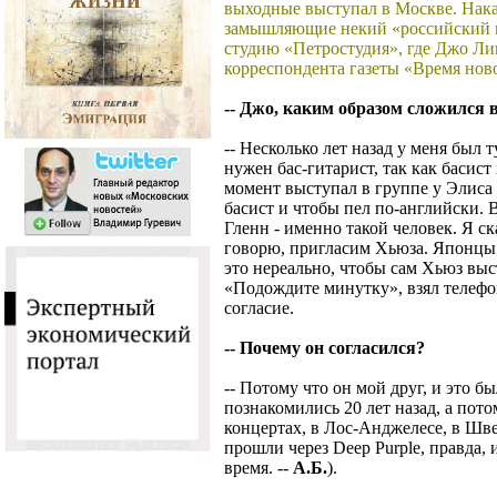
выходные выступал в Москве. Нака
замышляющие некий «российский п
студию «Петростудия», где Джо Л
корреспондента газеты «Время но
-- Джо, каким образом сложился 
-- Несколько лет назад у меня был 
нужен бас-гитарист, так как басист
момент выступал в группе у Элиса
басист и чтобы пел по-английски. 
Гленн - именно такой человек. Я ск
говорю, пригласим Хьюза. Японцы н
это нереально, чтобы сам Хьюз выст
«Подождите минутку», взял телефо
согласие.
-- Почему он согласился?
-- Потому что он мой друг, и это 
познакомились 20 лет назад, а пот
концертах, в Лос-Анджелесе, в Шве
прошли через Deep Purple, правда, 
время. --
А.Б.
).