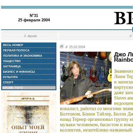
N°31
25 февраля 2004
//
Архив
/
ВЕСЬ НОМЕР
//
25.02.2004
ПЕРВАЯ ПОЛОСА
Джо Л
ПОЛИТИКА И ЭКОНОМИКА
Rainbo
ОБЩЕСТВО
ЗАГРАНИЦА
Знаменит
БИЗНЕС И ФИНАНСЫ
Линн Тер
КУЛЬТУРА
и записы
СПОРТ
виртуозо
КРОМЕ ТОГО
даже запи
Slaves an
недооцен
вокалист, работал со многими зн
Болтоном, Бонни Тайлер, Билли Дж
назад Тернер организовал группу е
музыки человеком, басистом и вок
коллектив, незатейливо названный 