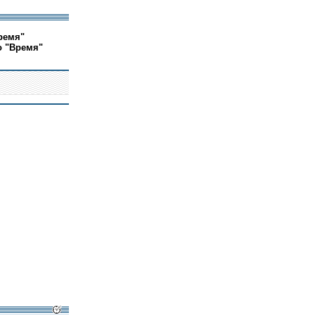
ремя"
о "Время"