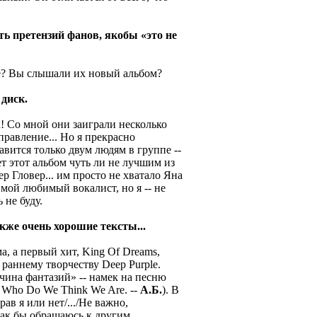
уть претензий фанов, якобы «это не
ple? Вы слышали их новый альбом?
 диск.
d! Со мной они заиграли несколько
равление... Но я прекрасно
авится только двум людям в группе --
т этот альбом чуть ли не лучшим из
 Гловер... им просто не хватало Яна
мой любимый вокалист, но я -- не
ь не буду.
акже очень хорошие тексты...
а, а первый хит, King Of Dreams,
раннему творчеству Deep Purple.
ина фантазий» -- намек на песню
а Who Do We Think We Are. --
А.Б.
). В
ав я или нет/.../Не важно,
 как бы обращаюсь к другим