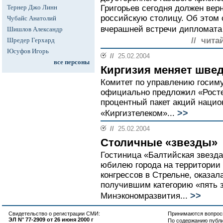
Тернер Джо Линн
Григорьев сегодня должен вер
российскую столицу. Об этом 
Чубайс Анатолий
вчерашней встречи дипломата
Шишлов Александр
// чита
Шредер Герхард
Юсуфов Игорь
//
25.02.2004
все персоны
Киргизия меняет швед
Комитет по управлению госим
официально предложил «Росте
процентный пакет акций нацио
>>
«Киргизтелеком»...
//
25.02.2004
Столичные «звезды»
Гостиница «Балтийская звезда
юбилею города на территории 
конгрессов в Стрельне, оказа
получившим категорию «пять з
>>
Минэкономразвития...
Свидетельство о регистрации СМИ:
Принимаются вопросы
ЭЛ N° 77-2909 от 26 июня 2000 г
По содержанию публ