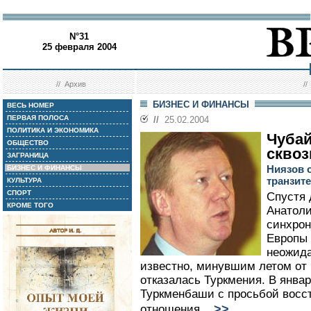
N°31
25 февраля 2004
//
Архив
/
БИЗНЕС И ФИНАНСЫ
ВЕСЬ НОМЕР
ПЕРВАЯ ПОЛОСА
//
25.02.2004
ПОЛИТИКА И ЭКОНОМИКА
Чубай
ОБЩЕСТВО
сквоз
ЗАГРАНИЦА
Ниязов 
БИЗНЕС И ФИНАНСЫ
транзите
КУЛЬТУРА
СПОРТ
Спустя 
КРОМЕ ТОГО
Анатоли
синхрон
Европы 
неожида
известно, минувшим летом от
отказалась Туркмения. В янва
Туркменбаши с просьбой восст
>>
отношения...