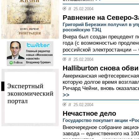
//
25.02.2004
Равнение на Северо-З
Григорий Березкин получил в у
российскую ТЭЦ
Вчера был создан прецедент п
года (с возможностью продлен
российской электростанции --
//
25.02.2004
Halliburton снова об
Американская нефтесервисная к
которую долгое время возгла
Ричард Чейни, вновь оказалась
>>
//
25.02.2004
Нечастное дело
Государство покупает акции «Ро
Внеочередное собрание акцион
завода -- единственного на 10