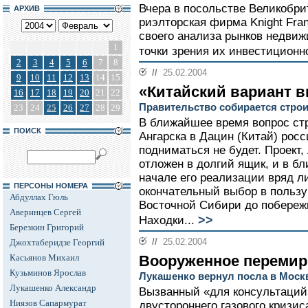
Вчера в посольстве Великобр
АРХИВ
риэлторская фирма Knight Fra
своего анализа рынков недви
1
точки зрения их инвестиционн
2
3
4
5
6
7
8
//
25.02.2004
9
10
11
12
13
14
15
«Китайский вариант 
16
17
18
19
20
21
22
Правительство собирается стро
23
24
25
26
27
28
29
В ближайшее время вопрос ст
ПОИСК
Ангарска в Дацин (Китай) рос
подниматься не будет. Проек
отложен в долгий ящик, и в б
начале его реализации вряд л
ПЕРСОНЫ НОМЕРА
окончательный выбор в пользу
Абдуллах Гюль
Восточной Сибири до побережь
Аверинцев Сергей
>>
Находки...
Березкин Григорий
//
25.02.2004
Джохтаберидзе Георгий
Касьянов Михаил
Вооруженное перемир
Кузьминов Ярослав
Лукашенко вернул посла в Моск
Лукашенко Александр
Вызванный «для консультаций»
Ниязов Сапармурат
двустороннего газового кризи