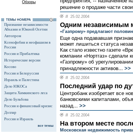
предприятия, -- назначенное н
Обзоры
решение о продаже части своих
//
25.02.2004
ТЕМЫ НОМЕРА
Одним независимым 
Признание независимости
Абхазии и Южной Осетии
«Газпрому» предлагают половин
Автопром
Еще одна подававшая признак
Ксенофобия и неофашизм в
может лишиться статуса незав
России
Как стало известно газете «Вр
Россия и Прибалтика
компании «Нортгаз» сделали 
Исторические версии
«Газпрому» об урегулировании
Косово
>>
принадлежности активов...
Россия и Белоруссия
//
25.02.2004
Израиль и Палестина
Последний удар по д
Дело ЮКОСа
Защита Химкинского леса
Центробанк изобретает все н
банковскими капиталами, объя
Дело Бульбова
>>
назад...
Россия и финансовый кризис
Доллар
//
25.02.2004
Россия и Израиль
На втором месте посл
все темы
Московская недвижимость прив