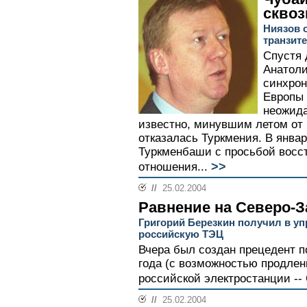
сквоз
Ниязов 
транзите
Спустя 
Анатоли
синхрон
Европы 
неожида
известно, минувшим летом от
отказалась Туркмения. В янва
Туркменбаши с просьбой восст
>>
отношения...
//
25.02.2004
Равнение на Северо-З
Григорий Березкин получил в у
российскую ТЭЦ
Вчера был создан прецедент п
года (с возможностью продлен
российской электростанции --
//
25.02.2004