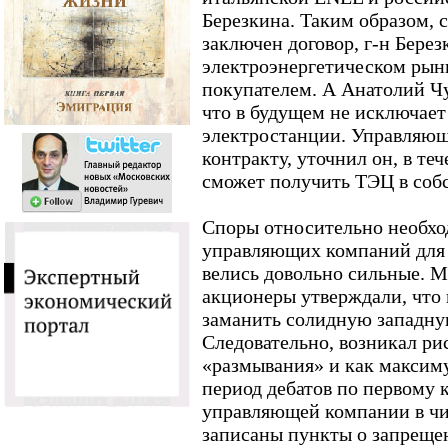
Березкина. Таким образом, с
заключен договор, г-н Бере
электроэнергетическом рынк
покупателем. А Анатолий Ч
что в будущем не исключае
электростанции. Управляющ
контракту, уточнил он, в те
сможет получить ТЭЦ в соб
Споры относительно необхо
управляющих компаний для
велись довольно сильные. 
акционеры утверждали, что
заманить солидную западну
Следовательно, возникал р
«размывания» и как максиму
период дебатов по первому 
управляющей компании в чи
записаны пункты о запреще