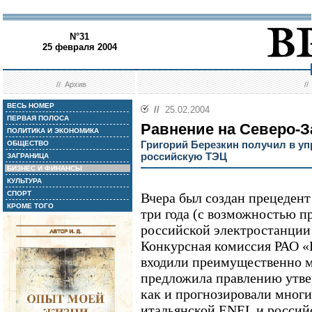
N°31
25 февраля 2004
//
Архив
/
ВЕСЬ НОМЕР
//
25.02.2004
ПЕРВАЯ ПОЛОСА
Равнение на Северо-З
ПОЛИТИКА И ЭКОНОМИКА
Григорий Березкин получил в у
ОБЩЕСТВО
российскую ТЭЦ
ЗАГРАНИЦА
БИЗНЕС И ФИНАНСЫ
КУЛЬТУРА
СПОРТ
Вчера был создан прецедент
КРОМЕ ТОГО
три года (с возможностью п
российской электростанции
Конкурсная комиссия РАО «
входили преимущественно м
предложила правлению утвер
как и прогнозировали многи
итальянской ENEL и россий