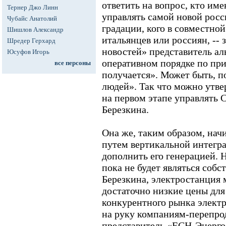
ответить на вопрос, кто им
Тернер Джо Линн
управлять самой новой рос
Чубайс Анатолий
градации, кого в совместной
Шишлов Александр
итальянцев или россиян, -- 
Шредер Герхард
новостей» представитель аль
Юсуфов Игорь
оперативном порядке по при
все персоны
получается». Может быть, п
людей». Так что можно утве
на первом этапе управлять 
Березкина.
Она же, таким образом, нач
путем вертикальной интегр
дополнить его генерацией. 
пока не будет являться соб
Березкина, электростанция
достаточно низкие цены для
конкурентного рынка электр
на руку компаниям-перепро
представитель «ЕСН-Энерго»