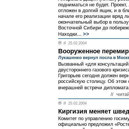
подниматься не будет. Проек
отложен в долгий ящик, и в б
начале его реализации вряд л
окончательный выбор в пользу
Восточной Сибири до побережь
>>
Находки...
//
25.02.2004
Вооруженное перемир
Лукашенко вернул посла в Моск
Вызванный «для консультаций»
двустороннего газового кризи
Григорьев сегодня должен вер
российскую столицу. Об этом 
вчерашней встречи дипломата 
// чита
//
25.02.2004
Киргизия меняет швед
Комитет по управлению госим
официально предложил «Росте