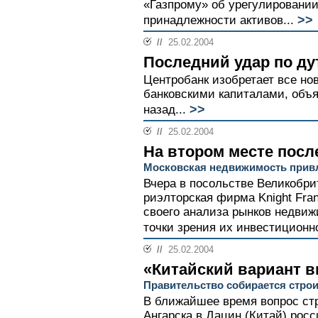
«Газпрому» об урегулировании
>>
принадлежности активов...
//
25.02.2004
Последний удар по д
Центробанк изобретает все н
банковскими капиталами, объя
>>
назад...
//
25.02.2004
На втором месте посл
Московская недвижимость прив
Вчера в посольстве Великобр
риэлторская фирма Knight Fra
своего анализа рынков недви
точки зрения их инвестиционн
//
25.02.2004
«Китайский вариант 
Правительство собирается стро
В ближайшее время вопрос ст
Ангарска в Дацин (Китай) рос