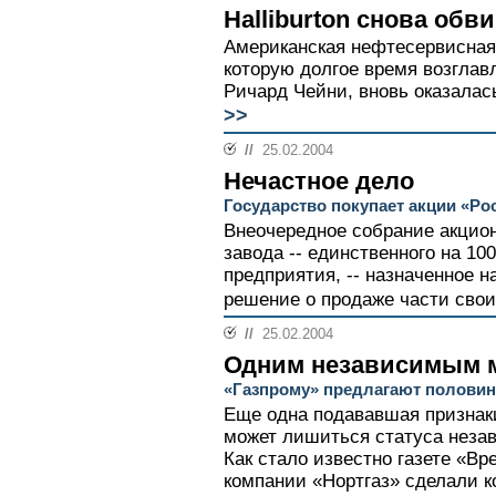
Halliburton снова об
Американская нефтесервисная к
которую долгое время возгла
Ричард Чейни, вновь оказалась
>>
//
25.02.2004
Нечастное дело
Государство покупает акции «Ро
Внеочередное собрание акцион
завода -- единственного на 10
предприятия, -- назначенное н
решение о продаже части своих
//
25.02.2004
Одним независимым 
«Газпрому» предлагают половин
Еще одна подававшая признак
может лишиться статуса незав
Как стало известно газете «Вр
компании «Нортгаз» сделали 