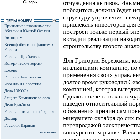
отчуждения активов. Иными
Обзоры
победитель должна будет и
структуру управления элект
ТЕМЫ НОМЕРА
привлекать инвесторов для 
Признание независимости
построен только первый эн
Абхазии и Южной Осетии
Автопром
в стадии реализации находи
Ксенофобия и неофашизм в
строительству второго анало
России
Россия и Прибалтика
Для Григория Березкина, ко
Исторические версии
итальянцами компанию, по 
Косово
применения своих управлен
Россия и Белоруссия
долгое время руководил Се
Израиль и Палестина
компанией, которая выводил
Дело ЮКОСа
Однако после того как в му
Защита Химкинского леса
наведен относительный поря
Дело Бульбова
объяснения причин сам пок
Россия и финансовый кризис
минувшего октября до сих п
Доллар
перепродажей электричества
Россия и Израиль
конкурентном рынке. В связ
все темы
рынке, как неоднократно го