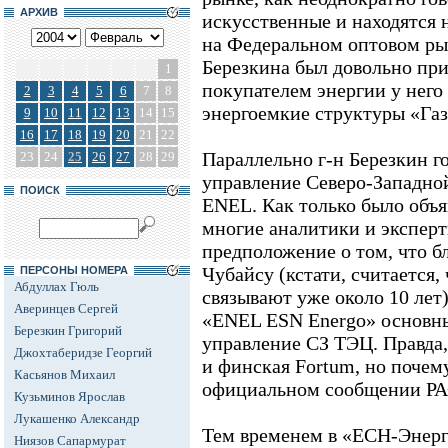
АРХИВ
искусственные и находятся 
на Федеральном оптовом ры
Березкина был довольно при
1
покупателем энергии у него
2
3
4
5
6
7
8
энергоемкие структуры «Га
9
10
11
12
13
14
15
16
17
18
19
20
21
22
Параллельно г-н Березкин г
23
24
25
26
27
28
29
управление Северо-Западной
ПОИСК
ENEL. Как только было объя
многие аналитики и экспер
предположение о том, что бл
Чубайсу (кстати, считается
ПЕРСОНЫ НОМЕРА
Абдуллах Гюль
связывают уже около 10 лет)
Аверинцев Сергей
«ENEL ESN Energo» основн
Березкин Григорий
управление СЗ ТЭЦ. Правда,
Джохтаберидзе Георгий
и финская Fortum, но почему
Касьянов Михаил
официальном сообщении РАО
Кузьминов Ярослав
Лукашенко Александр
Тем временем в «ЕСН-Энерг
Ниязов Сапармурат