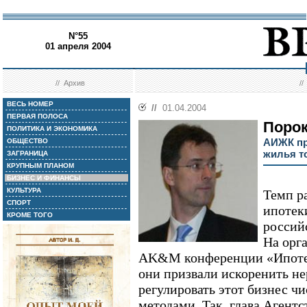
N°55
01 апреля 2004
//
Архив
/
ВЕСЬ НОМЕР
//
01.04.2004
ПЕРВАЯ ПОЛОСА
Порок
ПОЛИТИКА И ЭКОНОМИКА
АИЖК пр
ОБЩЕСТВО
жилья т
ЗАГРАНИЦА
КРУПНЫМ ПЛАНОМ
БИЗНЕС И ФИНАНСЫ
КУЛЬТУРА
Темп р
СПОРТ
ипотек
КРОМЕ ТОГО
россий
На орг
AK&M конференции «Ипотеч
они призвали искоренить н
регулировать этот бизнес ч
методами. Так, глава Агент