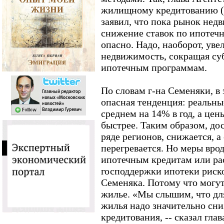
жилищному кредитованию 
заявил, что пока рынок нед
снижение ставок по ипотеч
опасно. Надо, наоборот, уве
недвижимость, сокращая су
ипотечным программам.
По словам г-на Семеняки, в
опасная тенденция: реальны
среднем на 14% в год, а цен
быстрее. Таким образом, до
ряде регионов, снижается, а
перегревается. Но меры вро
ипотечным кредитам или р
господдержки ипотеки риско
Семеняка. Потому что могут
жилье. «Мы слышим, что дл
жилья надо значительно сни
кредитования, -- сказал гла