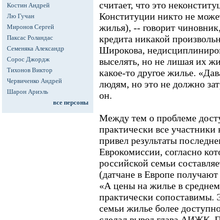
считает, что это неконститу
Костин Андрей
Конституции никто не може
Лю Гучан
жилья), -- говорит чиновник,
Миронов Сергей
кредита никакой произвольн
Паксас Роландас
Семеняка Александр
Широкова, недисциплиниро
Сорос Джордж
выселять, но не лишая их жи
Тихонов Виктор
какое-то другое жилье. «Д
Червиченко Андрей
людям, но это не должно зат
Шарон Ариэль
он.
все персоны
Между тем о проблеме дост
практически все участники
привел результаты последне
Еврокомиссии, согласно кот
российской семьи составляе
(датчане в Европе получаю
«А цены на жилье в среднем
практически сопоставимы. Эт
семьи жилье более доступно,
сделал вывод глава АИЖК. П