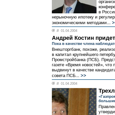
организ
конфере
в Росси
нерыночную ипотеку и регулир
>
экономическими методами...
//
01.04.2004
Андрей Костин приде
Пока в качестве члена наблюдат
Внешторгбанк, похоже, реализ
в капитал крупнейшего петербур
Промстройбанка (ПСБ). Предс
газете «Время новостей», что
выдвинут в качестве кандидат
>>
совета ПСБ...
//
01.04.2004
Трехл
«Газпро
большие
Правлен
утверди