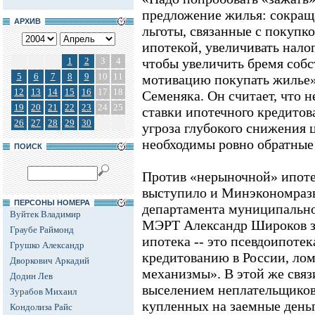
предложение жилья: сокращ
АРХИВ
льготы, связанные с покупк
ипотекой, увеличивать нало
1
2
3
4
чтобы увеличить бремя соб
5
6
7
8
9
10
11
мотивацию покупать жилье»,
12
13
14
15
16
17
18
Семеняка. Он считает, что н
19
20
21
22
23
24
25
ставки ипотечного кредитов
26
27
28
29
30
угроза глубокого снижения 
необходимы ровно обратные
ПОИСК
Против «нерыночной» ипоте
выступило и Минэкономразв
ПЕРСОНЫ НОМЕРА
департамента муниципально
Вуйтек Владимир
МЭРТ Александр Широков за
Граубе Раймонд
ипотека -- это псевдоипотек
Грушко Александр
кредитованию в России, лом
Дворкович Аркадий
механизмы». В этой же свя
Додин Лев
выселением неплательщиков
Зурабов Михаил
купленных на заемные день
Кондолиза Райс