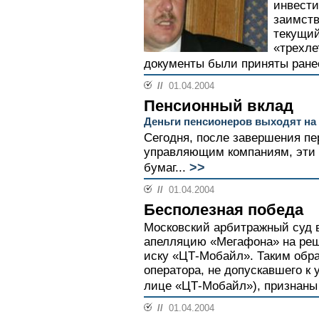
инвести
заимств
текущий
«трехле
документы были приняты ранее
//
01.04.2004
Пенсионный вклад
Деньги пенсионеров выходят н
Сегодня, после завершения п
управляющим компаниям, эти 
>>
бумаг...
//
01.04.2004
Бесполезная победа
Московский арбитражный суд в
апелляцию «Мегафона» на реш
иску «ЦТ-Мобайл». Таким обра
оператора, не допускавшего к
лице «ЦТ-Мобайл»), признаны 
//
01.04.2004