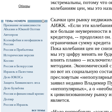
экстремальны, потому что о
Обзоры
колебаниям цен, мы это наз
Скачки цен рынку недвижимо
ТЕМЫ НОМЕРА
АИЖК. «Если эти колебания
Признание независимости
Абхазии и Южной Осетии
все больше неуверенности в
Автопром
кредитора, -- продолжил он.
Ксенофобия и неофашизм в
ограничивая сумму кредита
России
Пока колебания цен не сниз
Россия и Прибалтика
мы эту цифру менять не буд
Исторические версии
влиять плавно -- исключит
Косово
методами. Экономический с
Россия и Белоруссия
но вот их социальную сост
Израиль и Палестина
пресловутым «непопулярным
Дело ЮКОСа
заявил недавно Владимир Пу
Защита Химкинского леса
«непопулярных», а о «необ
Дело Бульбова
к цивилизованному рынку и
Россия и финансовый кризис
Доллар
является.
Россия и Израиль
все темы
«Надо попробовать «зажать»