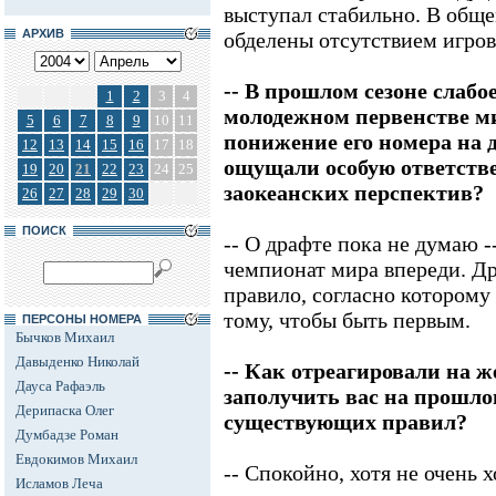
выступал стабильно. В обще
АРХИВ
обделены отсутствием игров
-- В прошлом сезоне слаб
1
2
3
4
молодежном первенстве ми
5
6
7
8
9
10
11
понижение его номера на д
12
13
14
15
16
17
18
ощущали особую ответстве
19
20
21
22
23
24
25
заокеанских перспектив?
26
27
28
29
30
ПОИСК
-- О драфте пока не думаю -
чемпионат мира впереди. Дру
правило, согласно которому 
тому, чтобы быть первым.
ПЕРСОНЫ НОМЕРА
Бычков Михаил
Давыденко Николай
-- Как отреагировали на 
Дауса Рафаэль
заполучить вас на прошлог
Дерипаска Олег
существующих правил?
Думбадзе Роман
Евдокимов Михаил
-- Спокойно, хотя не очень
Исламов Леча