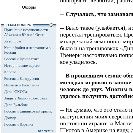
повторяют: «Работай, работа
Обзоры
--
Случалось, что зазнавал
ТЕМЫ НОМЕРА
-- Было такое (улыбается), н
Признание независимости
перестал тренироваться. Про
Абхазии и Южной Осетии
молодежный чемпионат мира
Автопром
было и на тренировках «Ди
Ксенофобия и неофашизм в
России
Тренеры настоятельно попро
Россия и Прибалтика
все уладилось.
Исторические версии
Косово
-- В прошедшем сезоне обя
Россия и Белоруссия
молодых игроков в заявке 
Израиль и Палестина
человек до двух. Многим 
Дело ЮКОСа
удалось получить достойно
Защита Химкинского леса
Дело Бульбова
-- Не думаю, что это стало
Россия и финансовый кризис
выступления моих сверстни
Доллар
постоянно играют за Магни
Россия и Израиль
Шкотов в Америке на виду, 
все темы