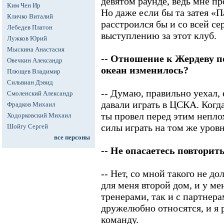
девятом раунде, ведь мне пр
Ким Чен Ир
Но даже если бы та затея «П
Кличко Виталий
расстроился бы и со всей се
Лебедев Платон
выступлению за этот клуб.
Лужков Юрий
Мыскина Анастасия
-- Отношение к Жердеву по
Овечкин Александр
океан изменилось?
Плющев Владимир
Сильвиан Дэвид
-- Думаю, правильно уехал, 
Смоленский Александр
давали играть в ЦСКА. Когда 
Фрадков Михаил
ты провел перед этим неплох
Ходорковский Михаил
силы играть на том же уровне
Шойгу Сергей
все персоны
-- Не опасаетесь повторит
-- Нет, со мной такого не д
для меня второй дом, и у м
тренерами, так и с партнера
дружелюбно относятся, и я р
команду.