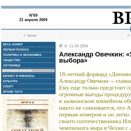
N°69
21 апреля 2004
//
Архив
/
ВЕСЬ НОМЕР
//
21.04.2004
ПЕРВАЯ ПОЛОСА
Александр Овечкин: «
ПОЛИТИКА И ЭКОНОМИКА
выбора»
ОБЩЕСТВО
ЗАГРАНИЦА
КРУПНЫМ ПЛАНОМ
18-летний форвард «Динамо
БИЗНЕС И ФИНАНСЫ
Александр Овечкин -- главн
КУЛЬТУРА
Ему еще только предстоит п
СПОРТ
КРОМЕ ТОГО
огромные выгоды процедуру
в заокеанском хоккейном о
никто не сомневается, что 
первым номером и он легко
своего соотечественника Ил
чемпионата мира в Чехии