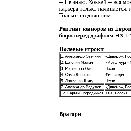
-- Не знаю. Хоккей -- вся м
карьера только начинается, 
Только сегодняшним.
Рейтинг юниоров из Европ
бюро перед драфтом НХЛ-
Полевые игроки
1. Александр Овечкин
«Динамо», Ро
2. Евгений Малкин
«Металлург» 
3. Ростислав Олеш
Чехия
4. Сами Леписте
Финляндия
5. Ладислав Шмид
Чехия
7. Александр Радулов
«Динамо», Ро
12. Сергей Огородников
ТХК, Россия
Вратари