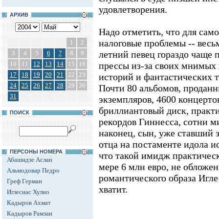
удовлетворения.
АРХИВ
Надо отметить, что для сам
налоговые проблемы -- весь
1
2
летний певец гораздо чаще 
3
4
5
6
7
8
9
10
11
12
13
14
15
16
прессы из-за своих мнимых
17
18
19
20
21
22
23
историй и фантастических 
24
25
26
27
28
29
30
Почти 80 альбомов, проданн
31
экземпляров, 4600 концертов
бриллиантовый диск, практи
ПОИСК
рекордов Гиннесса, сотни 
наконец, сын, уже ставший 
отца на постаменте идола и
ПЕРСОНЫ НОМЕРА
что такой имидж практичес
Абашидзе Аслан
мере 6 млн евро, не обложе
Альмодовар Педро
романтического образа Игле
Греф Герман
хватит.
Иглесиас Хулио
Кадыров Ахмат
Кадыров Рамзан