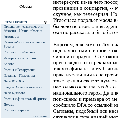
интересует, из-за чего пос
Обзоры
провинции и соцпартия, -- э
скучное, как телесериал. Н
Иглесиаса подольет масла в 
ТЕМЫ НОМЕРА
бы дело не стоило и выеденн
Признание независимости
Абхазии и Южной Осетии
охотно рассказала бы об это
Автопром
Ксенофобия и неофашизм в
Впрочем, для самого Иглеси
России
под налогов миллионов стоя
Россия и Прибалтика
яичной скорлупы. Состояни
Исторические версии
превосходит этот рекламный
Косово
так что финансовому благо
Россия и Белоруссия
практически ничто не грози
Израиль и Палестина
тоже вряд ли светят: думает
Дело ЮКОСа
настолько ослепла, чтобы с
Защита Химкинского леса
национального героя. Да и в
Дело Бульбова
поп-сцены и премьера от ме
Россия и финансовый кризис
сообщило DPA со ссылкой на
Доллар
Сапланы, подобный иск неск
Россия и Израиль
все темы
слушался в суде низшей инс