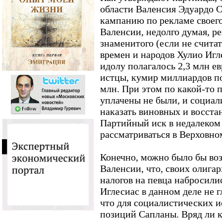
области Валенсия Эдуардо Са
кампанию по рекламе своег
Валенсии, недолго думая, р
знаменитого (если не счита
времен и народов Хулио Игле
идолу полагалось 2,3 млн ев
истцы, кумир миллиардов по
млн. При этом по какой-то 
уплачены не были, и социал
наказать виновных и восста
Партийный иск в недалеком
рассматриваться в Верховно
Конечно, можно было бы возм
Валенсии, что, своих олигарх
налогов на певца набросилис
Иглесиас в данном деле не г
что для социалистических и
позиций Сапланы. Вряд ли к