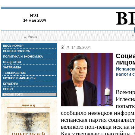
N°81
14 мая 2004
//
Архив
/
ВЕСЬ НОМЕР
//
14.05.2004
ПЕРВАЯ ПОЛОСА
Соци
ПОЛИТИКА И ЭКОНОМИКА
лицо
ОБЩЕСТВО
ЗАГРАНИЦА
Испанск
ТЕЛЕВИДЕНИЕ
налоги 
БИЗНЕС И ФИНАНСЫ
КУЛЬТУРА
СПОРТ
Всемир
КРОМЕ ТОГО
Иглесиа
попытк
сообщило немецкое информа
испанская партия социалис
великого поп-певца иск на 
Как утверждают партийцы,