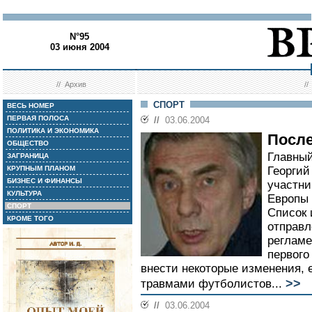
N°95
03 июня 2004
//
Архив
/
СПОРТ
ВЕСЬ НОМЕР
ПЕРВАЯ ПОЛОСА
//
03.06.2004
ПОЛИТИКА И ЭКОНОМИКА
После
ОБЩЕСТВО
Главный
ЗАГРАНИЦА
КРУПНЫМ ПЛАНОМ
Георгий
БИЗНЕС И ФИНАНСЫ
участни
КУЛЬТУРА
Европы 
СПОРТ
Список 
КРОМЕ ТОГО
отправл
регламе
первого
внести некоторые изменения, 
>>
травмами футболистов...
//
03.06.2004