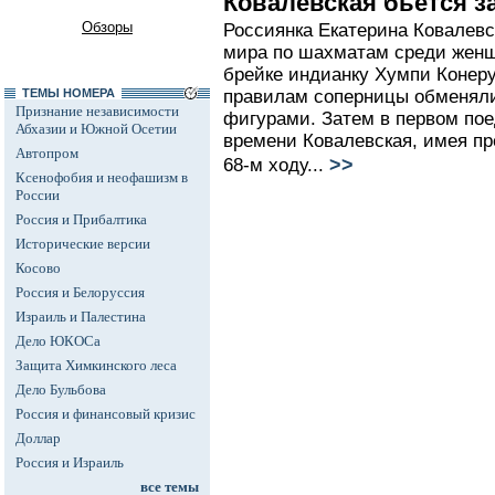
Ковалевская бьется з
Обзоры
Россиянка Екатерина Ковалев
мира по шахматам среди женщи
брейке индианку Хумпи Конеру
ТЕМЫ НОМЕРА
правилам соперницы обменял
Признание независимости
фигурами. Затем в первом пое
Абхазии и Южной Осетии
времени Ковалевская, имея пр
Автопром
>>
68-м ходу...
Ксенофобия и неофашизм в
России
Россия и Прибалтика
Исторические версии
Косово
Россия и Белоруссия
Израиль и Палестина
Дело ЮКОСа
Защита Химкинского леса
Дело Бульбова
Россия и финансовый кризис
Доллар
Россия и Израиль
все темы