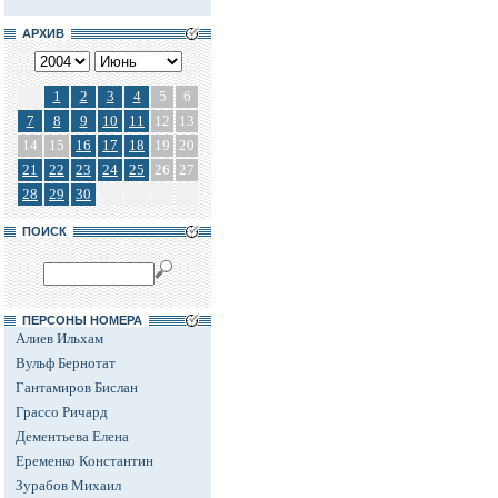
АРХИВ
1
2
3
4
5
6
7
8
9
10
11
12
13
14
15
16
17
18
19
20
21
22
23
24
25
26
27
28
29
30
ПОИСК
ПЕРСОНЫ НОМЕРА
Алиев Ильхам
Вульф Бернотат
Гантамиров Бислан
Грассо Ричард
Дементьева Елена
Еременко Константин
Зурабов Михаил