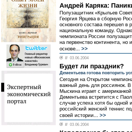
Андрей Каряка: Паник
Полузащитник «Крыльев Сове
Георгия Ярцева в сборную Рос
основного состава перешел в р
национальную команду. Однако
чемпионата России полузащитн
на первенство континента, но 
>>
основе...
//
03.06.2004
Будет ли праздник?
Дементьева готова повторить ус
Сегодня на Открытом чемпион
важный день для россиянок. 
Мыскина играет с американкой
Дементьева встретится с Паол
случае успеха хотя бы одной 
российский женский теннис по
>>
своей истории...
//
03.06.2004