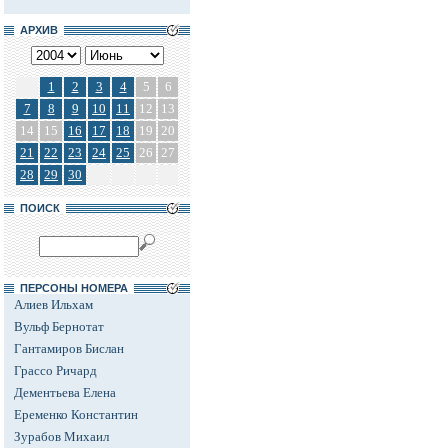
АРХИВ
1
2
3
4
5
6
7
8
9
10
11
12
13
14
15
16
17
18
19
20
21
22
23
24
25
26
27
28
29
30
ПОИСК
ПЕРСОНЫ НОМЕРА
Алиев Ильхам
Вульф Бернотат
Гантамиров Бислан
Грассо Ричард
Дементьева Елена
Еременко Константин
Зурабов Михаил