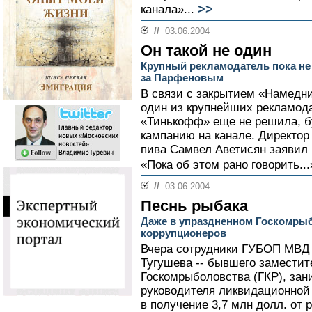
>>
канала»...
//
03.06.2004
Он такой не один
Крупный рекламодатель пока не 
за Парфеновым
В связи с закрытием «Намедн
один из крупнейших рекламода
«Тинькофф» еще не решила, б
кампанию на канале. Директор
пива Самвел Аветисян заявил 
«Пока об этом рано говорить..
//
03.06.2004
Песнь рыбака
Даже в упраздненном Госкомры
коррупционеров
Вчера сотрудники ГУБОП МВД
Тугушева -- бывшего заместит
Госкомрыболовства (ГКР), за
руководителя ликвидационной 
в получение 3,7 млн долл. от 