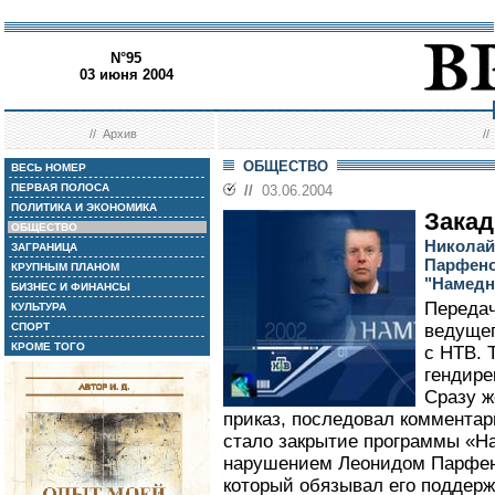
N°95
03 июня 2004
//
Архив
/
ОБЩЕСТВО
ВЕСЬ НОМЕР
ПЕРВАЯ ПОЛОСА
//
03.06.2004
ПОЛИТИКА И ЭКОНОМИКА
Закад
ОБЩЕСТВО
Николай
ЗАГРАНИЦА
Парфено
КРУПНЫМ ПЛАНОМ
"Намедн
БИЗНЕС И ФИНАНСЫ
Передач
КУЛЬТУРА
СПОРТ
ведуще
КРОМЕ ТОГО
с НТВ. 
гендире
Сразу ж
приказ, последовал коммента
стало закрытие программы «На
нарушением Леонидом Парфено
который обязывал его поддерж