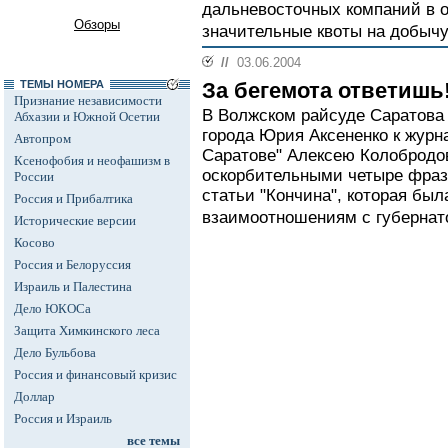
дальневосточных компаний в 
Обзоры
значительные квоты на добычу
//
03.06.2004
ТЕМЫ НОМЕРА
За бегемота ответишь
Признание независимости
В Волжском райсуде Саратова 
Абхазии и Южной Осетии
города Юрия Аксененко к журн
Автопром
Саратове" Алексею Колобродов
Ксенофобия и неофашизм в
оскорбительными четыре фраз
России
статьи "Кончина", которая был
Россия и Прибалтика
взаимоотношениям с губернат
Исторические версии
Косово
Россия и Белоруссия
Израиль и Палестина
Дело ЮКОСа
Защита Химкинского леса
Дело Бульбова
Россия и финансовый кризис
Доллар
Россия и Израиль
все темы