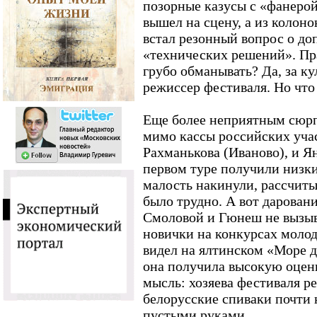
позорные казусы с «фанеро
вышел на сцену, а из колонок
встал резонный вопрос о д
«технических решений». Пра
грубо обманывать? Да, за к
режиссер фестиваля. Но что 
Еще более неприятным сюрп
мимо кассы российских уча
Рахманькова (Иваново), и Я
первом туре получили низки
малость накинули, рассчит
было трудно. А вот дарован
Смоловой и Гюнеш не вызыв
новички на конкурсах моло
видел на ялтинском «Море др
она получила высокую оценк
мысль: хозяева фестиваля р
белорусские спиваки почти н
пустыми руками.