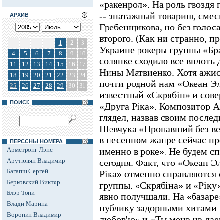
«ракенрол». На роль гвоздя
-- эпатажный товарищ, сме
АРХИВ
Гребенщикова, но без голоса
второго. (Как ни странно, 
1
2
3
Украине рокеры группы «Бр
4
5
6
7
8
9
10
солянке сходило все вплоть
11
12
13
14
15
16
17
Нины Матвиенко. Хотя ажио
18
19
20
21
22
23
24
почти родной нам «Океан Эл
25
26
27
28
29
30
31
известный «Скрябiн» и со
ПОИСК
«Друга Рiка». Композитор А
глядел, назвав своим после
Шевчука «Пропавший без ве
в песенном жанре сейчас пр
ПЕРСОНЫ НОМЕРА
Армстронг Лэнс
именно в роке». Не будем сп
Арутюнян Владимир
сегодня. Факт, что «Океан Э
Багапш Сергей
Рiка» отменно справляются 
Берковский Виктор
группы. «Скрябiна» и «Рiку»
Блэр Тони
явно получшали. На «базаре
Влади Марина
публику задорными хитами 
Воронин Владимир
любов'ю» и «Ты менэ нэ дае