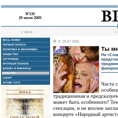
N°132
25 июля 2005
//
Архив
/
ВЕСЬ НОМЕР
//
25.07.2005
ПЕРВАЯ ПОЛОСА
Ты мн
ПОЛИТИКА И ЭКОНОМИКА
На «Сла
ОБЩЕСТВО
предстал
ЗАГРАНИЦА
продвину
КРУПНЫМ ПЛАНОМ
фанерн
БИЗНЕС И ФИНАНСЫ
КУЛЬТУРА
СПОРТ
Часто с
КРОМЕ ТОГО
особенн
традиционная и предсказуема
может быть особенного? Те
сенсации, и не вполне запл
концерте «Народный артист