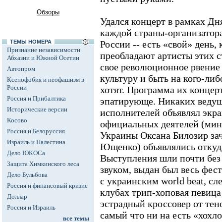
Обзоры
Удался концерт в рамках Дн
каждой страны-организатора
ТЕМЫ НОМЕРА
России -- есть «свой» день,
Признание независимости
преобладают артисты этих с
Абхазии и Южной Осетии
свое революционное рвение
Автопром
культуру и быть на кого-ли
Ксенофобия и неофашизм в
России
хотят. Программа их концер
Россия и Прибалтика
эпатирующе. Никаких ведущ
Исторические версии
исполнителей объявлял экра
Косово
официальных деятелей (мин
Россия и Белоруссия
Украины Оксана Билозир за
Израиль и Палестина
Ющенко) объявлялись откуда
Дело ЮКОСа
Выступления шли почти без
Защита Химкинского леса
звуком, выдан был весь фе
Дело Бульбова
с украинским world beat, сл
Россия и финансовый кризис
клубах трип-хоповая певица
Доллар
эстрадный кроссовер от те
Россия и Израиль
самый что ни на есть «хохл
все темы