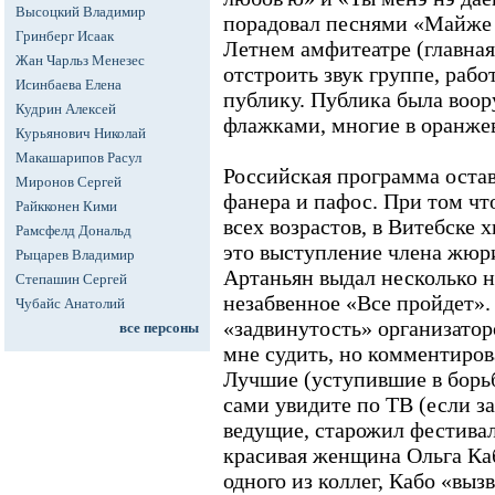
Высоцкий Владимир
порадовал песнями «Майже в
Гринберг Исаак
Летнем амфитеатре (главна
Жан Чарльз Менезес
отстроить звук группе, рабо
Исинбаева Елена
публику. Публика была воо
Кудрин Алексей
флажками, многие в оранжево
Курьянович Николай
Макашарипов Расул
Российская программа остав
Миронов Сергей
фанера и пафос. При том чт
Райкконен Кими
всех возрастов, в Витебске х
Рамсфелд Дональд
это выступление члена жюри
Рыцарев Владимир
Артаньян выдал несколько н
Степашин Сергей
незабвенное «Все пройдет».
Чубайс Анатолий
«задвинутость» организаторо
все персоны
мне судить, но комментирова
Лучшие (уступившие в борьб
сами увидите по ТВ (если за
ведущие, старожил фестива
красивая женщина Ольга Ка
одного из коллег, Кабо «выз