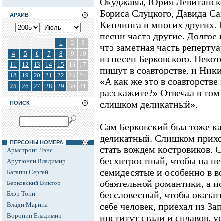
Окуджавы, Юрия Левитанско
Бориса Слуцкого, Давида С
АРХИВ
Киплинга и многих других. 
песни часто другие. Долгое 
1
2
3
что заметная часть реперту
4
5
6
7
8
9
10
из песен Берковского. Неко
11
12
13
14
15
16
17
пишут в соавторстве, и Ник
18
19
20
21
22
23
24
«А как же это в соавторстве
25
26
27
28
29
30
31
расскажите?» Отвечал в том 
слишком деликатный».
ПОИСК
Сам Берковский был тоже ка
деликатный. Слишком прихо
ПЕРСОНЫ НОМЕРА
стать вождем костровиков.
Армстронг Лэнс
бесхитростный, чтобы на нег
Арутюнян Владимир
семидесятые и особенно в 
Багапш Сергей
обаятельной романтики, а 
Берковский Виктор
бессловесный, чтобы оказат
Блэр Тони
Влади Марина
себе человек, приехал из З
Воронин Владимир
институт стали и сплавов, у