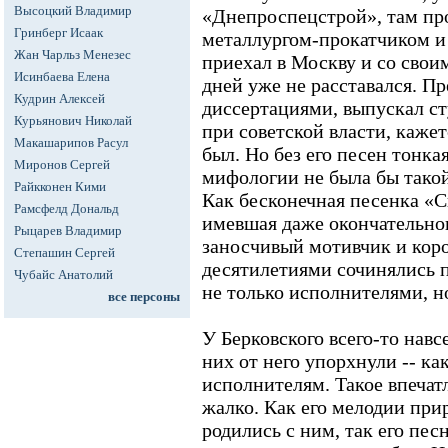
Высоцкий Владимир
«Днепроспецстрой», там про
Гринберг Исаак
металлургом-прокатчиком и 
Жан Чарльз Менезес
приехал в Москву и со свои
Исинбаева Елена
дней уже не расставался. Пр
Кудрин Алексей
диссертациями, выпускал ст
Курьянович Николай
при советской власти, кажет
Макашарипов Расул
был. Но без его песен тонка
Миронов Сергей
мифологии не была бы такой
Райкконен Кими
Как бесконечная песенка «С
Рамсфелд Дональд
имевшая даже окончательног
Рыцарев Владимир
заносчивый мотивчик и коро
Степашин Сергей
десятилетиями сочинялись п
Чубайс Анатолий
не только исполнителями, н
все персоны
У Берковского всего-то навс
них от него упорхнули -- как
исполнителям. Такое впечат
жалко. Как его мелодии прир
родились с ним, так его пес