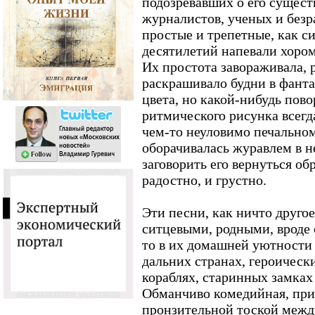
подозревавших о его сущест
журналистов, ученых и безр
простые и трепетные, как си
десятилетий напевали хором
Их простота завораживала, 
раскрашивало будни в фант
цвета, но какой-нибудь пов
ритмического рисунка всегд
чем-то неуловимо печальном
оборачивалась журавлем в н
заговорить его вернуться об
радостно, и грустно.
Эти песни, как ничто друго
ситцевыми, родными, вроде 
то в их домашней уютности 
дальних странах, героическ
кораблях, старинных замках
Обманчиво комедийная, при
пронзительной тоской межд