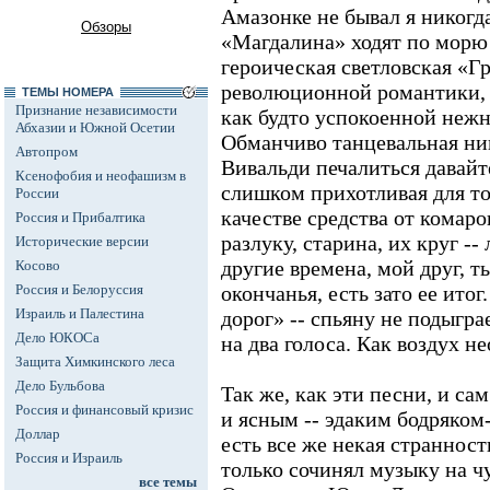
Амазонке не бывал я никогда
Обзоры
«Магдалина» ходят по морю
героическая светловская «Г
революционной романтики, 
ТЕМЫ НОМЕРА
Признание независимости
как будто успокоенной неж
Абхазии и Южной Осетии
Обманчиво танцевальная ни
Автопром
Вивальди печалиться давайт
Ксенофобия и неофашизм в
слишком прихотливая для то
России
качестве средства от комаро
Россия и Прибалтика
разлуку, старина, их круг --
Исторические версии
другие времена, мой друг, ты
Косово
Россия и Белоруссия
окончанья, есть зато ее итог
Израиль и Палестина
дорог» -- спьяну не подыгр
Дело ЮКОСа
на два голоса. Как воздух н
Защита Химкинского леса
Дело Бульбова
Так же, как эти песни, и с
Россия и финансовый кризис
и ясным -- эдаким бодряком-
Доллар
есть все же некая странность
Россия и Израиль
только сочинял музыку на чу
все темы