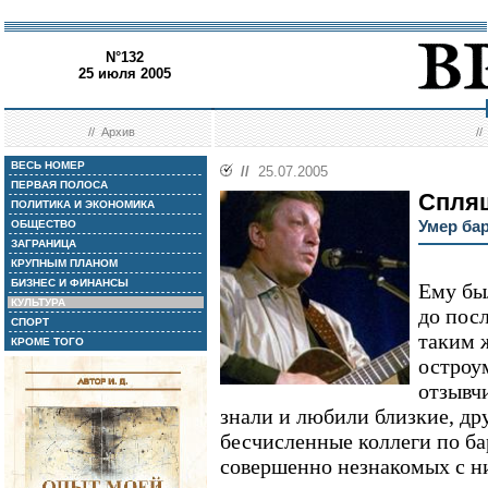
N°132
25 июля 2005
//
Архив
/
ВЕСЬ НОМЕР
//
25.07.2005
ПЕРВАЯ ПОЛОСА
Спляш
ПОЛИТИКА И ЭКОНОМИКА
Умер ба
ОБЩЕСТВО
ЗАГРАНИЦА
КРУПНЫМ ПЛАНОМ
БИЗНЕС И ФИНАНСЫ
Ему был
КУЛЬТУРА
до пос
СПОРТ
таким 
КРОМЕ ТОГО
остроу
отзывч
знали и любили близкие, дру
бесчисленные коллеги по б
совершенно незнакомых с ни