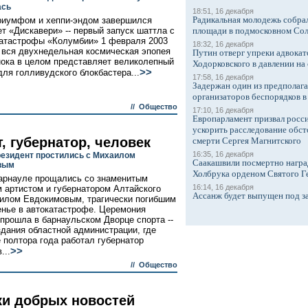
ась
18:51, 16 декабря
Радикальная молодежь собрал
риумфом и хеппи-эндом завершился
ет «Дискавери» -- первый запуск шаттла с
площади в подмосковном Со
атастрофы «Колумбии» 1 февраля 2003
18:32, 16 декабря
и вся двухнедельная космическая эпопея
Путин отверг упреки адвокат
нока в целом представляет великолепный
Ходорковского в давлении на 
>>
для голливудского блокбастера...
17:58, 16 декабря
Задержан один из предполаг
организаторов беспорядков 
//
Общество
17:10, 16 декабря
Европарламент призвал росси
ускорить расследование обст
, губернатор, человек
смерти Сергея Магнитского
16:35, 16 декабря
резидент простились с Михаилом
Саакашвили посмертно награ
вым
Холбрука орденом Святого Г
арнауле прощались со знаменитым
16:14, 16 декабря
 артистом и губернатором Алтайского
Ассанж будет выпущен под з
илом Евдокимовым, трагически погибшим
енье в автокатастрофе. Церемония
прошла в барнаульском Дворце спорта --
здания областной администрации, где
 полтора года работал губернатор
>>
...
//
Общество
ки добрых новостей