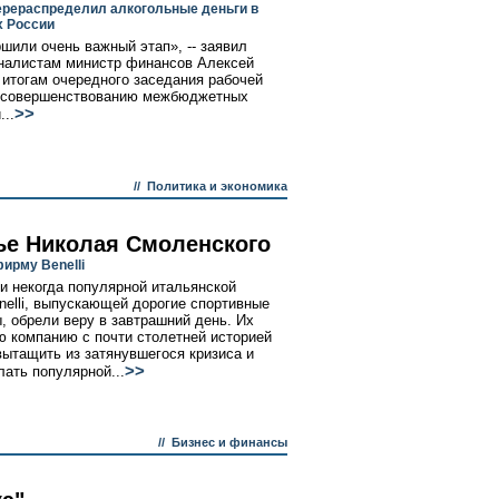
рераспределил алкогольные деньги в
 России
шили очень важный этап», -- заявил
налистам министр финансов Алексей
 итогам очередного заседания рабочей
о совершенствованию межбюджетных
>>
...
//
Политика и экономика
ье Николая Смоленского
ирму Benelli
и некогда популярной итальянской
elli, выпускающей дорогие спортивные
, обрели веру в завтрашний день. Их
 компанию с почти столетней историей
ытащить из затянувшегося кризиса и
>>
лать популярной...
//
Бизнес и финансы