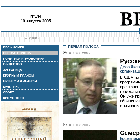
N°144
10 августа 2005
//
Архив
/
ПЕРВАЯ ПОЛОСА
ВЕСЬ НОМЕР
ПЕРВАЯ ПОЛОСА
//
10.08.2005
ПОЛИТИКА И ЭКОНОМИКА
Русск
ОБЩЕСТВО
Дело Яков
ЗАГРАНИЦА
организац
КРУПНЫМ ПЛАНОМ
В США по 
БИЗНЕС И ФИНАНСЫ
программы
арестован
КУЛЬТУРА
гражданин
СПОРТ
Он уже пр
КРОМЕ ТОГО
обвинения
отмывание 
//
10.08.2005
Семер
Космическ