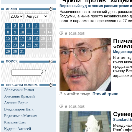
"Чужой" против "Хищник
Верховный суд отложил рассмотрение и
АРХИВ
Намеченное на вчерашний день рассмо
Госдумы, а ныне просто независимого 
палате парламента перенесено на 27 се
1
2
3
4
5
6
7
8
9
10
11
12
13
14
//
10.08.2005
15
16
17
18
19
20
21
Птичи
22
23
24
25
26
27
28
«очел
29
30
31
Медики жд
В этом го
ПОИСК
грипп ник
представл
гриппу Вс
здравоохр
ПЕРСОНЫ НОМЕРА
Абрамович Роман
// читайте тему:
Птичий грипп
Аласания Ираклий
Алешин Борис
//
10.08.2005
Владимиров Катя
Суеве
Евдокимов Михаил
Standard &
Киселев Олег
Междунаро
Кудрин Алексей
Poor's оф