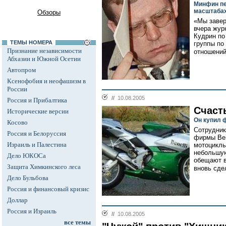
Минфин пе
масштабах
Обзоры
«Мы завер
вчера жур
Кудрин по
ТЕМЫ НОМЕРА
группы п
Признание независимости
отношений
Абхазии и Южной Осетии
Автопром
Ксенофобия и неофашизм в
России
//
10.08.2005
Россия и Прибалтика
Счаст
Исторические версии
Он купил ф
Косово
Сотрудник
Россия и Белоруссия
фирмы Ben
Израиль и Палестина
мотоциклы
небольшую
Дело ЮКОСа
обещают в
Защита Химкинского леса
вновь сде
Дело Бульбова
Россия и финансовый кризис
Доллар
Россия и Израиль
//
10.08.2005
все темы