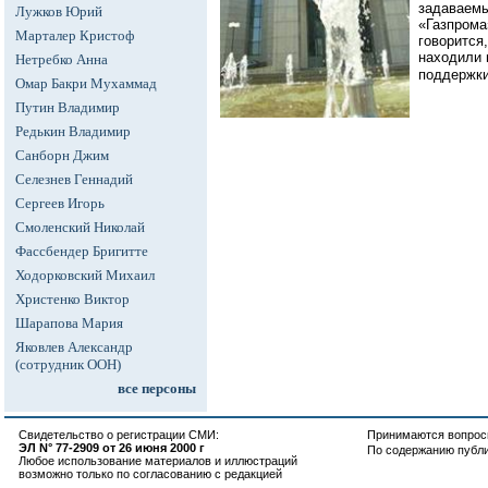
задаваемы
Лужков Юрий
«Газпрома
Марталер Кристоф
говорится
находили 
Нетребко Анна
поддержки
Омар Бакри Мухаммад
Путин Владимир
Редькин Владимир
Санборн Джим
Селезнев Геннадий
Сергеев Игорь
Смоленский Николай
Фассбендер Бригитте
Ходорковский Михаил
Христенко Виктор
Шарапова Мария
Яковлев Александр
(сотрудник ООН)
все персоны
Свидетельство о регистрации СМИ:
Принимаются вопросы
ЭЛ N° 77-2909 от 26 июня 2000 г
По содержанию публ
Любое использование материалов и иллюстраций
возможно только по согласованию с редакцией