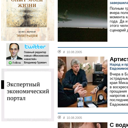
завершил
Полным т
вчера пол
момента к
года. Да 
этого чел
сценарий 
//
10.08.2005
Артист
Народ и п
Евдокимо
Вчера в Б
эстрадным
края Миха
в воскрес
прощания 
напротив 
последние
Евдокимов
//
10.08.2005
С вод