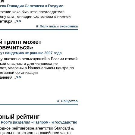
а"
ска Геннадия Селезнева к Госдуме
трение иска бывшего председателя
депутата Геннадия Селезнева к нижней
>>
нтября...
//
Политика и экономика
й грипп может
овечиться»
ут пандемию не раньше 2007 года
ду внезапно вспыхнувший в России птичий
акой опасности для человека не
яет, уверены в Национальном центре по
емирной организации
>>
анения...
//
Общество
рный рейтинг
 Poor's разделил «Газпром» и государство
дное рейтинговое агентство Standard &
ициально ответило на «наиболее часто