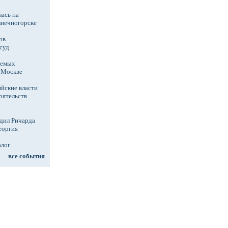
ась на
лнечногорске
ов
суд
аемых
в Москве
йские власти
оятельств
дил Ричарда
еоргия
алог
все события