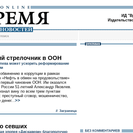
ИД "В
Издательств
/
поиск
ий стрелочник в ООН
лева может ускорить реформирование
ии
обвинению в коррупции в рамках
 «Нефть в обмен на продовольствие»
 первый чиновник ООН. Им оказался
 России 51-летний Александр Яковлев.
изнал вину по всем трем пунктам
: преступный сговор, мошенничество,
>>
денег...
//
Заграница
о севших
БЕЗ КОМMЕНТАРИЕВ
ая эпопея «Дискавери» благополучно