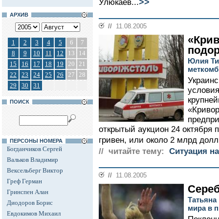
>>
Улюкаев...
АРХИВ
//
11.08.2005
«Кри
1
2
3
4
5
6
7
подо
8
9
10
11
12
13
14
Юлия Ти
15
16
17
18
19
20
21
меткомб
22
23
24
25
26
27
28
Украинс
29
30
31
условия
крупней
ПОИСК
«Кривор
предпри
открытый аукцион 24 октября 
гривен, или около 2 млрд долл.
ПЕРСОНЫ НОМЕРА
Богданчиков Сергей
// читайте тему:
Ситуация на
Вальков Владимир
Вексельберг Виктор
//
11.08.2005
Греф Герман
Сере
Гринспен Алан
Татьяна
Диодоров Борис
мира в 
Евдокимов Михаил