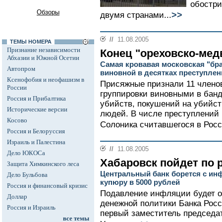
обостр
Обзоры
>>
двумя странами...
//
11.08.2005
ТЕМЫ НОМЕРА
Признание независимости
Конец "ореховско-мед
Абхазии и Южной Осетии
Самая кровавая московская "бр
Автопром
виновной в десятках преступлен
Ксенофобия и неофашизм в
Присяжные признали 11 члено
России
группировки виновными в бан
Россия и Прибалтика
убийств, покушений на убийс
Исторические версии
людей. В числе преступлений
Косово
Солоника считавшегося в Росс
Россия и Белоруссия
Израиль и Палестина
//
11.08.2005
Дело ЮКОСа
Хабаровск пойдет по 
Защита Химкинского леса
Центральный банк борется с ин
Дело Бульбова
купюру в 5000 рублей
Россия и финансовый кризис
Подавление инфляции будет о
Доллар
денежной политики Банка Росси
Россия и Израиль
первый заместитель председа
все темы