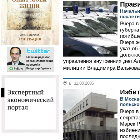
Прав
Начальн
после г
Вчера в
губерна
погибше
Вчера ж
указ об
должнос
управления внутренних дел Ал
милиции Владимира Валькова.
//
11.08.2005
Изби
В Москв
польско
Вчера в
секрета
Марек Р
избиени
последн