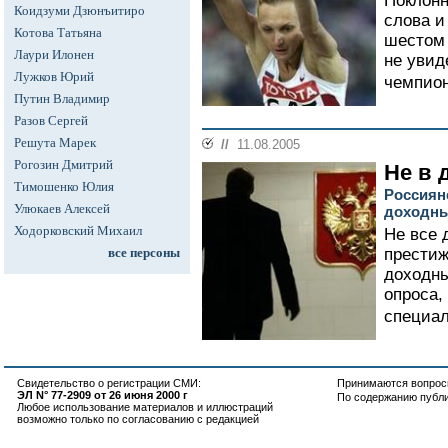
Поклонн
Коидзуми Дзюнъитиро
слова и
Котова Татьяна
шестом 
Лаури Илонен
не увид
Лужков Юрий
чемпион
Путин Владимир
Разов Сергей
Решута Марек
//
11.08.2005
Рогозин Дмитрий
Не в 
Тимошенко Юлия
Россиян
Улюкаев Алексей
доходны
Ходорковский Михаил
Не все 
все персоны
престиж
доходны
опроса,
специал
Свидетельство о регистрации СМИ:
Принимаются вопросы
ЭЛ N° 77-2909 от 26 июня 2000 г
По содержанию публ
Любое использование материалов и иллюстраций
возможно только по согласованию с редакцией