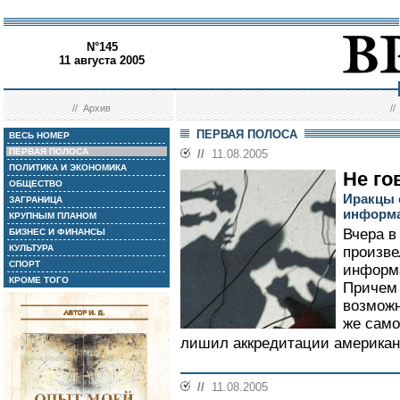
N°145
11 августа 2005
//
Архив
/
ПЕРВАЯ ПОЛОСА
ВЕСЬ НОМЕР
ПЕРВАЯ ПОЛОСА
//
11.08.2005
ПОЛИТИКА И ЭКОНОМИКА
Не го
ОБЩЕСТВО
Иракцы 
ЗАГРАНИЦА
информа
КРУПНЫМ ПЛАНОМ
Вчера в
БИЗНЕС И ФИНАНСЫ
КУЛЬТУРА
произве
СПОРТ
информа
КРОМЕ ТОГО
Причем 
возможн
же само
лишил аккредитации американс
//
11.08.2005