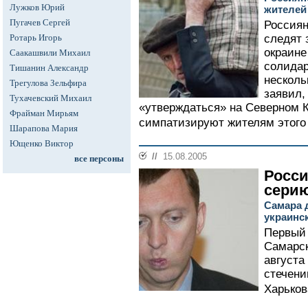
Лужков Юрий
жителей
Пугачев Сергей
Россиян
Ротарь Игорь
следят 
окраине
Саакашвили Михаил
солидар
Тишанин Александр
несколь
Трегулова Зельфира
заявил,
Тухачевский Михаил
«утверждаться» на Северном К
Фрайман Мирьям
симпатизируют жителям этого 
Шарапова Мария
Ющенко Виктор
//
15.08.2005
все персоны
Росси
сери
Самара 
украинс
Первый 
Самарск
августа
стечени
Харькова