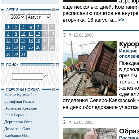
аэропор
еще несколько дней. Компания
АРХИВ
расписанию полетов на внутре
>>
вторника, 16 августа...
1
2
3
4
5
6
7
8
9
10
11
12
13
14
//
15.08.2005
15
16
17
18
19
20
21
Курор
22
23
24
25
26
27
28
Идущие 
29
30
31
оползен
Поездка
ПОИСК
в довол
причем 
только 
железно
ПЕРСОНЫ НОМЕРА
сделали
Бакиев Курманбек
отделения Северо-Кавказской 
Бронфман Роман
на днях обследование участка 
Вольский Аркадий
Греф Герман
Дерипаска Олег
//
15.08.2005
Долматов Олег
Образ
Клебанов Илья
Россияне