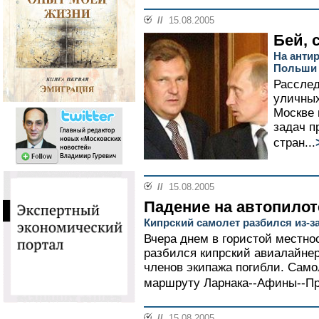
//
15.08.2005
Бей, 
На анти
Польши 
Расслед
уличных
Москве 
задач п
стран...
//
15.08.2005
Падение на автопилот
Кипрский самолет разбился из-з
Вчера днем в гористой местнос
разбился кипрский авиалайнер
членов экипажа погибли. Само
маршруту Ларнака--Афины--Пра
//
15.08.2005