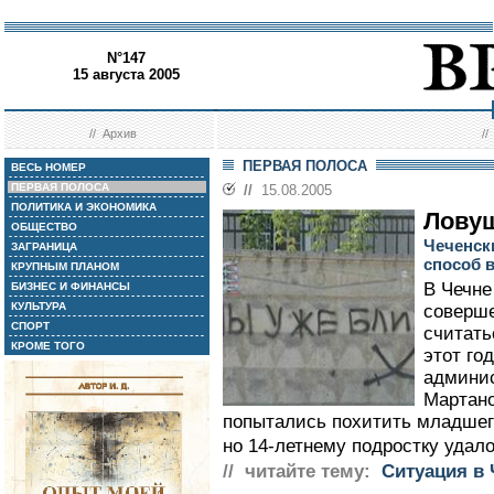
N°147
15 августа 2005
//
Архив
/
ПЕРВАЯ ПОЛОСА
ВЕСЬ НОМЕР
ПЕРВАЯ ПОЛОСА
//
15.08.2005
ПОЛИТИКА И ЭКОНОМИКА
Ловуш
ОБЩЕСТВО
Чеченск
ЗАГРАНИЦА
способ 
КРУПНЫМ ПЛАНОМ
В Чечне
БИЗНЕС И ФИНАНСЫ
КУЛЬТУРА
соверше
СПОРТ
считать
КРОМЕ ТОГО
этот го
админис
Мартано
попытались похитить младшего
но 14-летнему подростку удало
// читайте тему:
Ситуация в 