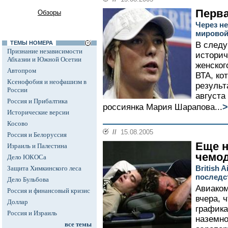
Перв
Обзоры
Через н
мировой
ТЕМЫ НОМЕРА
В следу
Признание независимости
историч
Абхазии и Южной Осетии
женског
Автопром
ВТА, ко
Ксенофобия и неофашизм в
результ
России
августа
Россия и Прибалтика
>
россиянка Мария Шарапова...
Исторические версии
Косово
//
15.08.2005
Россия и Белоруссия
Еще н
Израиль и Палестина
чемо
Дело ЮКОСа
British 
Защита Химкинского леса
последс
Дело Бульбова
Авиаком
Россия и финансовый кризис
вчера, 
Доллар
графика
Россия и Израиль
наземно
все темы