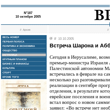
N°187
10 октября 2005
//
Архив
/
ВЕСЬ НОМЕР
//
10.10.2005
ПЕРВАЯ ПОЛОСА
Встреча Шарона и Абб
ПОЛИТИКА И ЭКОНОМИКА
ОБЩЕСТВО
ЗАГРАНИЦА
Сегодня в Иерусалиме, возм
КРУПНЫМ ПЛАНОМ
премьер-министра Израиля 
БИЗНЕС И ФИНАНСЫ
Палестинской автономии Ма
КУЛЬТУРА
СПОРТ
встречались в феврале на са
КРОМЕ ТОГО
несколько раз разговаривали
реализации в сентябре про
отделения, в результате кот
еврейские поселения и военн
встал вопрос о новом самми
заявил: «Во встрече нет нео