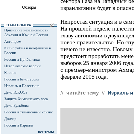
сектора Газа на Западный б
израильтянин будет в опасн
Обзоры
Непростая ситуация и в сам
ТЕМЫ НОМЕРА
На прошлой неделе палести
Признание независимости
главу автономии в двухнеде
Абхазии и Южной Осетии
новое правительство. Но сп
Автопром
Ксенофобия и неофашизм в
ничего не известно. Новому
России
предстоит проработать мене
Россия и Прибалтика
выборов 25 января 2006 год
Исторические версии
с премьер-министром Ахмад
Косово
феврале 2005 года.
Россия и Белоруссия
Израиль и Палестина
Дело ЮКОСа
//
читайте тему
//
Израиль и
Защита Химкинского леса
Дело Бульбова
Россия и финансовый кризис
Доллар
Россия и Израиль
все темы