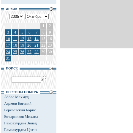
АРХИВ
1
2
3
4
5
6
7
8
9
10
11
12
13
14
15
16
17
18
19
20
21
22
23
24
25
26
27
28
29
30
31
ПОИСК
ПЕРСОНЫ НОМЕРА
Аббас Махмуд
Адамов Евгений
Березовский Борис
Бочарников Михаил
Гамсахурдиа Звиад
Гамсахурдиа Цотнэ