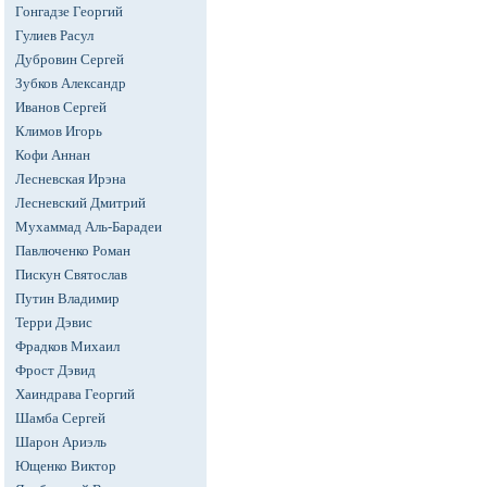
Гонгадзе Георгий
Гулиев Расул
Дубровин Сергей
Зубков Александр
Иванов Сергей
Климов Игорь
Кофи Аннан
Лесневская Ирэна
Лесневский Дмитрий
Мухаммад Аль-Барадеи
Павлюченко Роман
Пискун Святослав
Путин Владимир
Терри Дэвис
Фрадков Михаил
Фрост Дэвид
Хаиндрава Георгий
Шамба Сергей
Шарон Ариэль
Ющенко Виктор