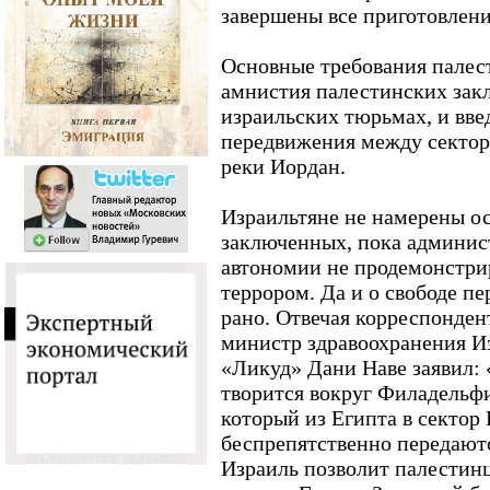
завершены все приготовлени
Основные требования палест
амнистия палестинских зак
израильских тюрьмах, и вве
передвижения между сектор
реки Иордан.
Израильтяне не намерены о
заключенных, пока админис
автономии не продемонстри
террором. Да и о свободе п
рано. Отвечая корреспонден
министр здравоохранения И
«Ликуд» Дани Наве заявил: 
творится вокруг Филадельфи
который из Египта в сектор
беспрепятственно передают
Израиль позволит палестин