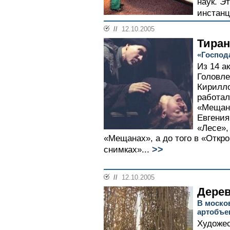
наук. Э
инстанц
//
12.10.2005
Тира
«Господ
Из 14 а
Головле
Кирилл
работал
«Мещана
Евгения
«Лесе»,
«Мещанах», а до того в «Откр
>>
снимках»...
//
12.10.2005
Дерев
В моско
артобъе
Художес