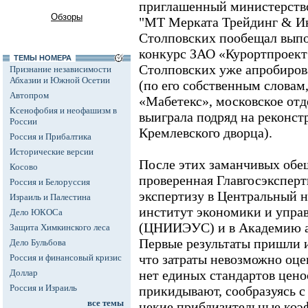
приглашенный министерство
Обзоры
"МТ Мерката Трейдинг & И
Столповских пообещал выпо
конкурс ЗАО «Курортпроект»
ТЕМЫ НОМЕРА
Столповских уже апробиров
Признание независимости
Абхазии и Южной Осетии
(по его собственным словам
Автопром
«Мабетекс», московское отд
Ксенофобия и неофашизм в
выиграла подряд на реконс
России
Кремлевского дворца).
Россия и Прибалтика
Исторические версии
После этих заманчивых обещ
Косово
проверенная Главгосэксперт
Россия и Белоруссия
экспертизу в Центральный 
Израиль и Палестина
институт экономики и управ
Дело ЮКОСа
(ЦНИИЭУС) и в Академию ар
Защита Химкинского леса
Первые результаты пришли 
Дело Бульбова
что затраты невозможно оце
Россия и финансовый кризис
Доллар
нет единых стандартов цено
Россия и Израиль
прикидывают, сообразуясь с
все темы
некие приблизительные коэ