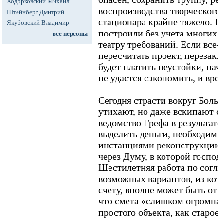
Ходорковский Михаил
воспроизводства творческог
Штейнберг Дмитрий
стационара крайне тяжело. 
Якубовский Владимир
построили без учета многи
все персоны
театру требований. Если вс
пересчитать проект, переза
будет платить неустойки, нач
не удастся сэкономить, и вр
Сегодня страсти вокруг Боль
утихают, но даже вскипают 
ведомство Грефа в результа
выделить деньги, необходи
инстанциями реконструкции
через Думу, в которой госп
Шестилетняя работа по сог
возможных вариантов, из ко
счету, вполне может быть от
что смета «слишком огромна
простого объекта, как старо