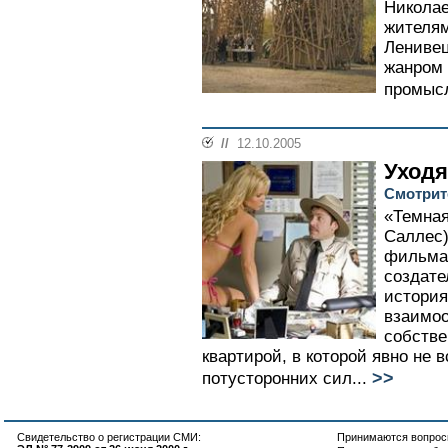
Николае
жителям
Ленивец
жанром 
промысл
//
12.10.2005
Уходя
Смотрит
«Темная
Саллес)
фильма 
создате
истори
взаимоо
собстве
квартирой, в которой явно не в
>>
потусторонних сил...
Свидетельство о регистрации СМИ:
Принимаются вопросы