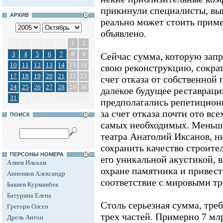
прикинули специалисты, вы
АРХИВ
реально может стоить прим
объявлено.
1
2
3
4
5
6
7
8
9
Сейчас сумма, которую запр
10
11
12
13
14
15
16
свою реконструкцию, сократи
17
18
19
20
21
22
23
счет отказа от собственной 
24
25
26
27
28
29
30
далекое будущее реставраци
31
предполагались репетицион
за счет отказа почти ото вс
ПОИСК
самых необходимых. Меньше
театра Анатолий Иксанов, н
сохранить качество строител
ПЕРСОНЫ НОМЕРА
его уникальной акустикой, 
Алиев Ильхам
охране памятника и привест
Анненков Александр
соответствие с мировыми т
Бакиев Курманбек
Батурина Елена
Столь серьезная сумма, треб
Грегори Олсен
трех частей. Примерно 7 мл
Дрель Антон