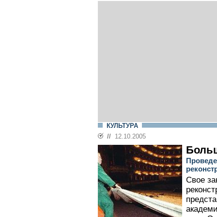
КУЛЬТУРА
//
12.10.2005
Больш
Проведе
реконст
Свое за
реконст
предста
академи