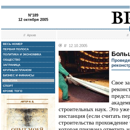
N°189
12 октября 2005
//
Архив
/
ВЕСЬ НОМЕР
//
12.10.2005
ПЕРВАЯ ПОЛОСА
Больш
ПОЛИТИКА И ЭКОНОМИКА
Проведе
ОБЩЕСТВО
реконст
ЗАГРАНИЦА
КРУПНЫМ ПЛАНОМ
БИЗНЕС И ФИНАНСЫ
КУЛЬТУРА
Свое з
СПОРТ
реконс
КРОМЕ ТОГО
предст
академ
строительных наук. Это уже
инстанция (если считать пе
строительства прохождение 
которая призвана ответить 