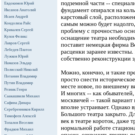
подземной части -- специал
Евдокимов Юрий
фундамент опирался на коль
Иксанов Анатолий
карстовый слой, расположен
Исаев Андрей
самым можно будет надолго,
Кондолиза Райс
Крикалев Сергей
проблему с прочностью осно
Кулов Феликс
оснащение театра необходим
Лавров Сергей
поставит немецкая фирма Bo
Лебедев Платон
расценки заранее известны. 
Лужков Юрий
собственно реконструкции з
Намазов Эльдар
Полисский Николай
Можно, конечно, и такие пр
Потанин Владимир
просто снести историческое
Путин Владимир
месте новое, по внешнему в
Резник Генри
И многих -- как обывателей
Саакашвили Михаил
москвичей -- такой вариант н
Сафина Динара
вполне устраивает. Однако в
Серебренников Кирилл
Большого театра закрыто. Дл
Тимофеев Алексей
век в театре короток, даже 
Топалов Веселин
нормальной работе стациона
Фрадков Михаил
опасен, сохранить труппу, р