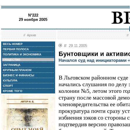
N°222
29 ноября 2005
//
Архив
/
ВЕСЬ НОМЕР
//
29.11.2005
ПЕРВАЯ ПОЛОСА
Бунтовщики и активи
ПОЛИТИКА И ЭКОНОМИКА
Начался суд над инициаторами «
ОБЩЕСТВО
ЗАГРАНИЦА
КРУПНЫМ ПЛАНОМ
БИЗНЕС И ФИНАНСЫ
В Льговском районном суде 
КУЛЬТУРА
начались слушания по делу
СПОРТ
колонии №5, летом этого го
КРОМЕ ТОГО
страну после массовой дем
членовредительства ее обит
прокуратура почти сразу уст
избиения зэков со стороны 
подтвердив версию правозащ