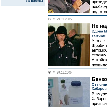
все персоны
президе
необход
подгото
//
29.11.2005
Не на
Вдова М
за води
У желез
Щербинс
автомоб
столкну
Алтайск
появилс
//
29.11.2005
Бензо
От полн
Хабаров
В амурс
Хабаров
признак