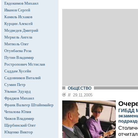
Евдокимов Михаил
Иванов Сергей
Камиль Исхаков
Курцин Алексей
Медведев Дмитрий
Меркель Ангела
Митволь Олег
Отунбаева Роза
Путин Владимир
Ростропович Мстислав
Саддам Хусейн
Садовников Виталий
Сумин Петр
ОБЩЕСТВО
Ульман Эдуард
//
29.11.2005
Фрадков Михаил
Очер
Франк Вальтер Штайнмайер
ГИБДД М
Чепалова Юлия
экзамен
Чижов Владимир
подразд
Щербинский Олег
Столичн
Ющенко Виктор
отчитал