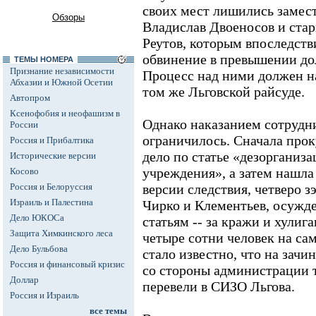
своих мест лишились замес
Обзоры
Владислав Двоеносов и ста
Реутов, которым впоследств
обвинение в превышении д
ТЕМЫ НОМЕРА
Признание независимости
Процесс над ними должен н
Абхазии и Южной Осетии
том же Льговской райсуде.
Автопром
Ксенофобия и неофашизм в
Однако наказанием сотрудн
России
ограничилось. Сначала прок
Россия и Прибалтика
дело по статье «дезорганиз
Исторические версии
учреждения», а затем нашла
Косово
Россия и Белоруссия
версии следствия, четверо з
Израиль и Палестина
Чирко и Клементьев, осужд
Дело ЮКОСа
статьям -- за кражи и хулига
Защита Химкинского леса
четыре сотни человек на са
Дело Бульбова
стало известно, что на зачи
Россия и финансовый кризис
со стороны администрации 
Доллар
перевели в СИЗО Льгова.
Россия и Израиль
все темы