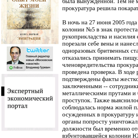
была вынужденной. Тем не м
прокуратура решила покарат
В ночь на 27 июня 2005 год
колонии №5 в знак протеста
рукоприкладства и насилия
порезали себе вены и нанес
одноразовых бритвенных ста
отказались принимать пищу.
членовредительства прокура
проведена проверка. В ходе
подтверждены факты жестко
заключенными -- сотрудник
металлическими прутами и 
проступок. Также выяснилос
соблюдалась норма жилой п
осужденных в прокуратуру 
органы попросту уничтожали
должности был временно от
взбунтовавшейся колонии Ю