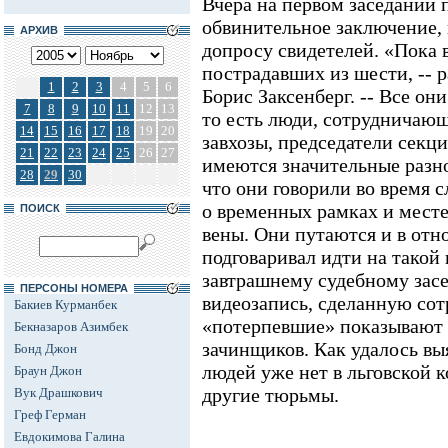
Вчера на первом заседании 
обвинительное заключение, 
АРХИВ
допросу свидетелей. «Пока
пострадавших из шести, -- 
1
2
3
4
5
6
Борис Заксенберг. -- Все он
7
8
9
10
11
12
13
то есть люди, сотрудничающ
14
15
16
17
18
19
20
завхозы, председатели секци
21
22
23
24
25
26
27
имеются значительные разно
28
29
30
что они говорили во время с
о временных рамках и месте,
ПОИСК
вены. Они путаются и в отн
подговаривал идти на такой
завтрашнему судебному зас
ПЕРСОНЫ НОМЕРА
видеозапись, сделанную сот
Бакиев Курманбек
«потерпевшие» показывают 
Бекназаров Азимбек
зачинщиков. Как удалось выя
Бонд Джон
людей уже нет в льговской к
Браун Джон
другие тюрьмы.
Вук Драшкович
Греф Герман
Евдокимова Галина