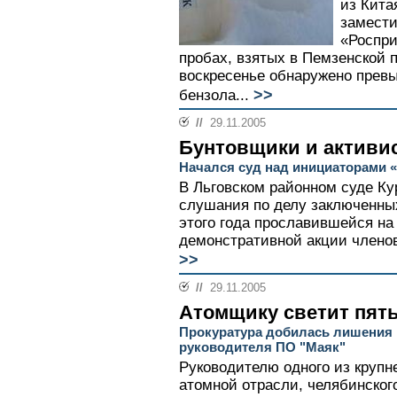
из Кита
замести
«Роспри
пробах, взятых в Пемзенской 
воскресенье обнаружено прев
>>
бензола...
//
29.11.2005
Бунтовщики и активи
Начался суд над инициаторами «
В Льговском районном суде Ку
слушания по делу заключенны
этого года прославившейся на
демонстративной акции членов
>>
//
29.11.2005
Атомщику светит пять
Прокуратура добилась лишения
руководителя ПО "Маяк"
Руководителю одного из круп
атомной отрасли, челябинског