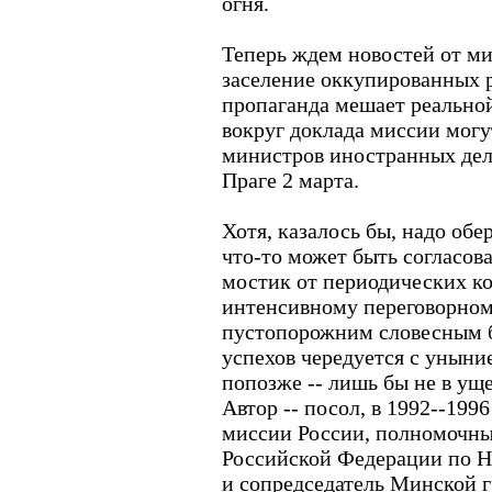
огня.
Теперь ждем новостей от м
заселение оккупированных 
пропаганда мешает реальной
вокруг доклада миссии могу
министров иностранных дел
Праге 2 марта.
Хотя, казалось бы, надо обе
что-то может быть согласов
мостик от периодических ко
интенсивному переговорному
пустопорожним словесным б
успехов чередуется с уныни
попозже -- лишь бы не в уще
Автор --
посол, в 1992--1996
миссии России, полномочны
Российской Федерации по Н
и сопредседатель Минской 