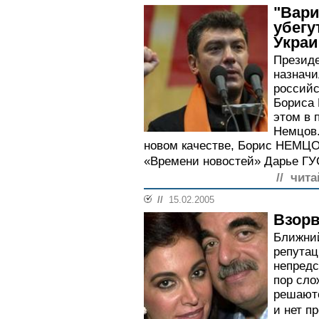
"Вари
убегу
Украи
Презид
назначи
российс
Бориса 
этом в 
Немцов.
новом качестве, Борис НЕМЦО
«Времени новостей» Дарье ГУ
// чита
//
15.02.2005
Взор
Ближний
репутац
непредс
пор сло
решаютс
и нет п