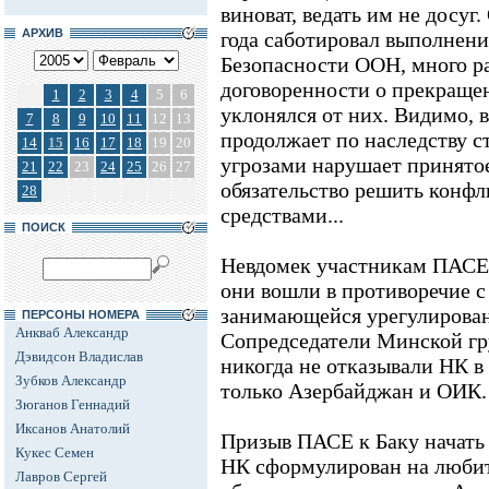
виноват, ведать им не досуг.
АРХИВ
года саботировал выполнен
Безопасности ООН, много ра
договоренности о прекраще
1
2
3
4
5
6
уклонялся от них. Видимо, 
7
8
9
10
11
12
13
продолжает по наследству с
14
15
16
17
18
19
20
угрозами нарушает принято
21
22
23
24
25
26
27
обязательство решить конф
28
средствами...
ПОИСК
Невдомек участникам ПАСЕ и
они вошли в противоречие 
занимающейся урегулирован
ПЕРСОНЫ НОМЕРА
Анкваб Александр
Сопредседатели Минской гру
Дэвидсон Владислав
никогда не отказывали НК в 
Зубков Александр
только Азербайджан и ОИК.
Зюганов Геннадий
Иксанов Анатолий
Призыв ПАСЕ к Баку начать
Кукес Семен
НК сформулирован на любит
Лавров Сергей