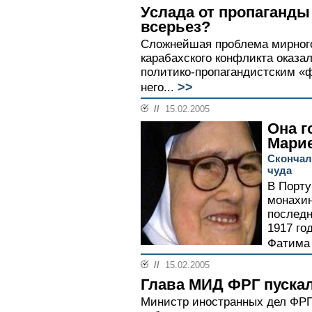
Услада от пропаганды
всерьез?
Сложнейшая проблема мирного
карабахского конфликта оказа
политико-пропагандистским «ф
>>
него...
//
15.02.2005
Она г
Мари
Скончал
чуда
В Порту
монахин
последн
1917 го
Фатима 
//
15.02.2005
Глава МИД ФРГ пускал
Министр иностранных дел ФРГ