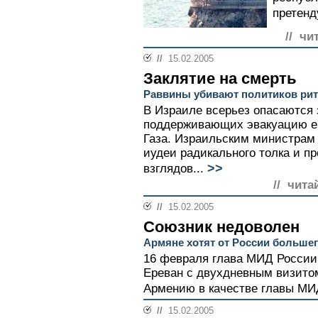
претенд
// чи
//
15.02.2005
Заклятие на смерть
Раввины убивают политиков ри
В Израиле всерьез опасаются 
поддерживающих эвакуацию ев
Газа. Израильским министрам
иудеи радикального толка и п
>>
взглядов...
// чита
//
15.02.2005
Союзник недоволен
Армяне хотят от России больше
16 февраля глава МИД России
Ереван с двухдневным визитом
Армению в качестве главы МИД
//
15.02.2005