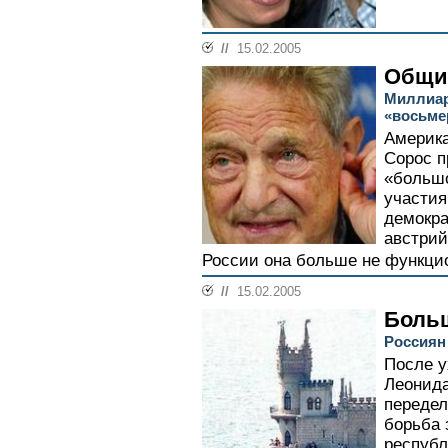
//
15.02.2005
Общий
Миллиар
«восьме
Америк
Сорос п
«больш
участия
демокра
австрий
России она больше не функцио
//
15.02.2005
Боль
Россиян
После у
Леонид
передел
борьба 
республ