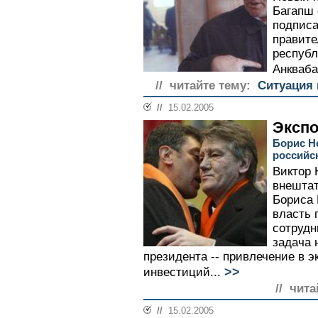
Багапш 
подписа
правите
республ
Анкваба.
// читайте тему:
Ситуация 
//
15.02.2005
Эксп
Борис Н
российск
Виктор 
внешта
Бориса 
власть 
сотрудн
задача 
президента -- привлечение в 
>>
инвестиций...
// чита
//
15.02.2005