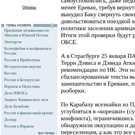
самоуспокоились, даже недо
менее Ереван, требуя верну
Обзоры
вынудил Баку свернуть сво
довольствоваться поездкой 
ТЕМЫ НОМЕРА
политики заселения армяна
Признание независимости
Итоги этой проверки будут
Абхазии и Южной Осетии
ОБСЕ.
Автопром
Ксенофобия и неофашизм в
России
А в Страсбурге 25 января П
Россия и Прибалтика
Терри Дэвиса и Дэвида Атк
Исторические версии
рекомендации по НК. Эти на
Косово
сбалансированные тексты вы
Россия и Белоруссия
замешательство в Ереване, 
Израиль и Палестина
разборки.
Дело ЮКОСа
Защита Химкинского леса
По Карабаху всезнайки из П
Дело Бульбова
углубляться в «корешки» (с
Россия и финансовый кризис
конфликта), ограничившись
Доллар
обнаружили оккупацию и д
Россия и Израиль
переселенцев, а как это все 
все темы