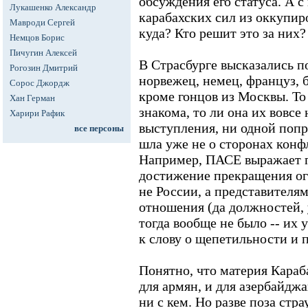
обсуждения его статуса. А с
Лукашенко Александр
карабахских сил из оккупиро
Мавроди Сергей
куда? Кто решит это за них?
Немцов Борис
Пичугин Алексей
В Страсбурге высказались по
Рогозин Дмитрий
норвежец, немец, француз, б
Сорос Джордж
кроме гонцов из Москвы. То
Хан Герман
знакома, то ли она их вовсе
Харири Рафик
выступления, ни одной попра
все персоны
шла уже не о сторонах конфл
Например, ПАСЕ выражает п
достижение прекращения огн
не России, а представителя
отношения (да должностей,
тогда вообще не было -- их 
к слову о щепетильности и 
Понятно, что материя Караб
для армян, и для азербайджа
ни с кем. Но разве поза стр