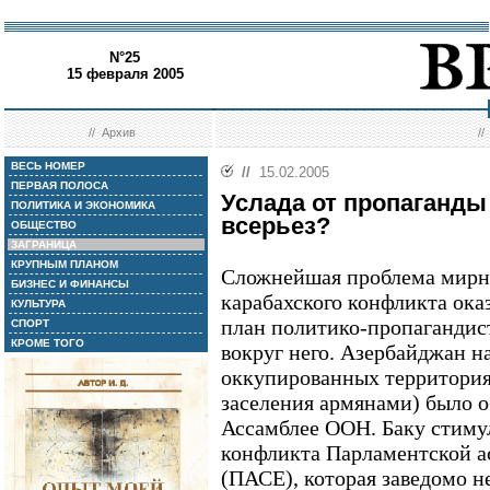
N°25
15 февраля 2005
//
Архив
/
ВЕСЬ НОМЕР
//
15.02.2005
ПЕРВАЯ ПОЛОСА
Услада от пропаганды
ПОЛИТИКА И ЭКОНОМИКА
всерьез?
ОБЩЕСТВО
ЗАГРАНИЦА
КРУПНЫМ ПЛАНОМ
Сложнейшая проблема мирно
БИЗНЕС И ФИНАНСЫ
карабахского конфликта ока
КУЛЬТУРА
план политико-пропагандис
СПОРТ
КРОМЕ ТОГО
вокруг него. Азербайджан н
оккупированных территория
заселения армянами) было 
Ассамблее ООН. Баку стиму
конфликта Парламентской а
(ПАСЕ), которая заведомо н