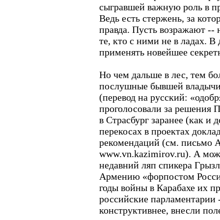
сыгравшей важную роль в п
Ведь есть стержень, за кото
правда. Пусть возражают -- 
те, кто с ними не в ладах. 
применять новейшее секретн
Но чем дальше в лес, тем бо
послушные бывшей владычи
(перевод на русский: «одобр
проголосовали за решения 
в Страсбург заранее (как и 
перекосах в проектах докла
рекомендаций (см. письмо А
www.vn.kazimirov.ru). А мож
недавний ляп спикера Грызл
Армению «форпостом Росси
годы войны в Карабахе их п
российские парламентарии -
конструктивнее, внесли пол