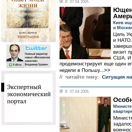
//
07.04.2005
Ющен
Амер
Киев ищ
и Москв
Цель Ук
и НАТО.
заверш
визит п
США. И 
продемонстрирует еще один ег
>>
недели в Польшу...
// читайте тему:
Ситуация на
//
07.04.2005
Особн
Министе
квартир
Минист
задалос
военнос