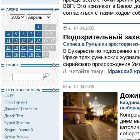
ВВП. Это признают в Белом д
АРХИВ
согласиться с таким ходом соб
1
2
3
//
07.04.2005
4
5
6
7
8
9
10
Подозрительный захв
11
12
13
14
15
16
17
Сириец в Румынии арестован из-
18
19
20
21
22
23
24
В Бухаресте по подозрению в 
25
26
27
28
29
30
Ираке трех румынских журнал
сирийского происхождения Ума
ПОИСК
// читайте тему:
Иракский кр
//
07.04.2005
ПЕРСОНЫ НОМЕРА
Дожив
Ги Ру
Греф Герман
Кардина
выбора
Джаляль Талабани
Конгрег
Дилей Том
днем вы
Зураб Жвания
католич
Кудрин Алексей
соберет
Кулов Феликс
этом ре