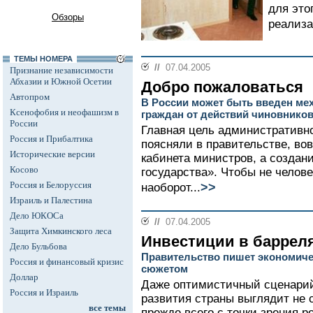
для это
Обзоры
реализа
ТЕМЫ НОМЕРА
//
07.04.2005
Признание независимости
Абхазии и Южной Осетии
Добро пожаловаться
Автопром
В России может быть введен ме
Ксенофобия и неофашизм в
граждан от действий чиновнико
России
Главная цель административно
Россия и Прибалтика
поясняли в правительстве, во
Исторические версии
кабинета министров, а создан
Косово
государства». Чтобы не челов
Россия и Белоруссия
>>
наоборот...
Израиль и Палестина
Дело ЮКОСа
//
07.04.2005
Защита Химкинского леса
Инвестиции в баррел
Дело Бульбова
Правительство пишет экономиче
Россия и финансовый кризис
сюжетом
Доллар
Даже оптимистичный сценарий
Россия и Израиль
развития страны выглядит не 
все темы
прежде всего с точки зрения 