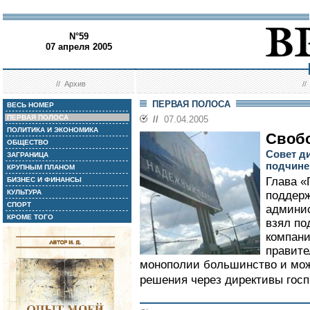
N°59
07 апреля 2005
//
Архив
/
ПЕРВАЯ ПОЛОСА
ВЕСЬ НОМЕР
ПЕРВАЯ ПОЛОСА
//
07.04.2005
ПОЛИТИКА И ЭКОНОМИКА
Своб
ОБЩЕСТВО
Совет д
ЗАГРАНИЦА
подчине
КРУПНЫМ ПЛАНОМ
Глава «
БИЗНЕС И ФИНАНСЫ
КУЛЬТУРА
поддерж
СПОРТ
админи
КРОМЕ ТОГО
взял по
компани
правите
монополии большинство и мо
решения через директивы госп