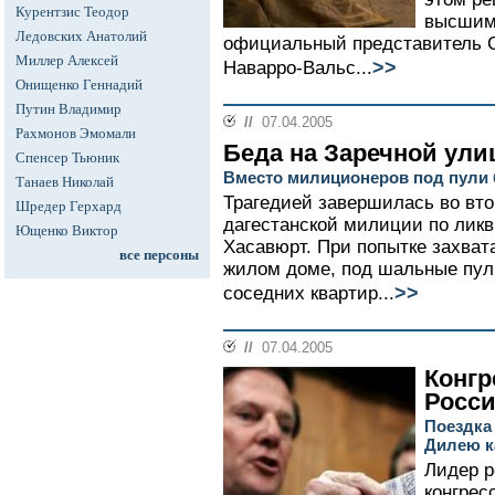
Курентзис Теодор
высшим
Ледовских Анатолий
официальный представитель С
Миллер Алексей
>>
Наварро-Вальс...
Онищенко Геннадий
Путин Владимир
//
07.04.2005
Рахмонов Эмомали
Беда на Заречной ули
Спенсер Тьюник
Вместо милиционеров под пули
Танаев Николай
Трагедией завершилась во вто
Шредер Герхард
дагестанской милиции по ликв
Ющенко Виктор
Хасавюрт. При попытке захват
все персоны
жилом доме, под шальные пул
>>
соседних квартир...
//
07.04.2005
Конгр
Росс
Поездка
Дилею 
Лидер р
конгрес