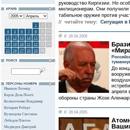
руководство Киргизии. Но осо
милиционерам. Они получили 
АРХИВ
табельное оружие против участ
// читайте тему:
Cитуация в 
1
2
3
4
5
6
7
8
9
10
//
28.04.2005
11
12
13
14
15
16
17
Брази
18
19
20
21
22
23
24
«Мир
25
26
27
28
29
30
Российс
ПОИСК
туманну
До конц
вооруже
воздуш
ПЕРСОНЫ НОМЕРА
истреби
Ивашов Леонид
апреля 
Карла Дель Понте
обороны страны Жозе Аленкар 
Колнооченко Владимир
Кочарян Роберт
//
28.04.2005
Кузнецова Светлана
Атомн
Лебедев Платон
Ваши
Медведев Дмитрий