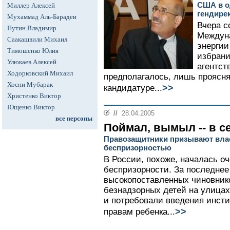
США в о
Миллер Алексей
гендире
Мухаммад Аль-Барадеи
Вчера с
Путин Владимир
Междуна
Саакашвили Михаил
энергии
Тимошенко Юлия
избрани
Улюкаев Алексей
агентст
Ходорковский Михаил
предполагалось, лишь проясня
Хосни Мубарак
>>
кандидатуре...
Христенко Виктор
Ющенко Виктор
//
28.04.2005
все персоны
Поймал, вымыл -- в 
Правозащитники призывают вла
беспризорностью
В России, похоже, началась о
беспризорности. За последнее
высокопоставленных чиновник
безнадзорных детей на улицах
и потребовали введения инсти
>>
правам ребенка...