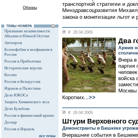
транспортной стратегии и док
Обзоры
Минздравсоцразвития Михаила
закона о монетизации льгот и р
ТЕМЫ НОМЕРА
Признание независимости
//
28.04.2005
Абхазии и Южной Осетии
Два г
Автопром
Армия н
Ксенофобия и неофашизм в
столичн
России
Вчера в
Россия и Прибалтика
партия 
Исторические версии
человек
Косово
войска 
Россия и Белоруссия
замести
Израиль и Палестина
Москвы 
Дело ЮКОСа
>>
Коротких...
Защита Химкинского леса
Дело Бульбова
//
28.04.2005
Россия и финансовый кризис
Штурм Верховного су
Доллар
Демонстранты в Бишкеке угрож
Россия и Израиль
Вчерашние события в Бишкеке
все темы