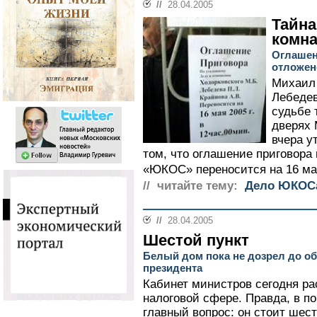
//
28.04.2005
Тайна
комн
Оглашен
отложен
Михаил 
Лебедев
судьбе 
дверях 
вчера у
том, что оглашение приговора
«ЮКОС» переносится на 16 мая
// читайте тему:
Дело ЮКОС
//
28.04.2005
Шестой пункт
Белый дом пока не дозрел до о
президента
Кабинет министров сегодня ра
налоговой сфере. Правда, в по
главный вопрос: он стоит шес