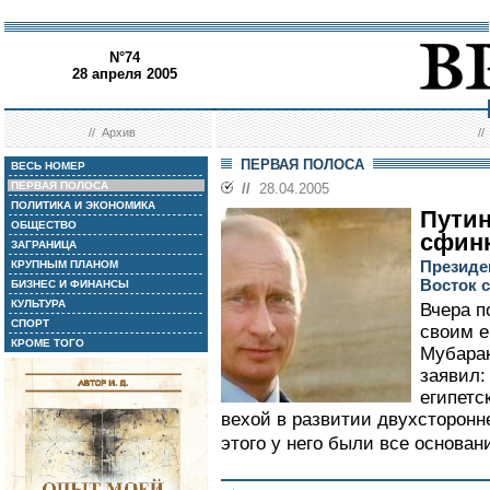
N°74
28 апреля 2005
//
Архив
/
ПЕРВАЯ ПОЛОСА
ВЕСЬ НОМЕР
ПЕРВАЯ ПОЛОСА
//
28.04.2005
ПОЛИТИКА И ЭКОНОМИКА
Путин
ОБЩЕСТВО
сфин
ЗАГРАНИЦА
Президе
КРУПНЫМ ПЛАНОМ
Восток 
БИЗНЕС И ФИНАНСЫ
КУЛЬТУРА
Вчера п
СПОРТ
своим е
КРОМЕ ТОГО
Мубара
заявил:
египетс
вехой в развитии двухсторонн
этого у него были все основани