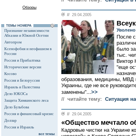
Обзоры
//
29.04.2005
Всеук
ТЕМЫ НОМЕРА
Уволено
Признание независимости
Абхазии и Южной Осетии
После с
Автопром
различн
было за
Ксенофобия и неофашизм в
России
тыс. че
Россия и Прибалтика
Виктор 
"еще ос
Исторические версии
назначе
Косово
образования, медицины, МВД 
Россия и Белоруссия
Украины, где не все руководи
Израиль и Палестина
>>
заменены"...
Дело ЮКОСа
// читайте тему:
Ситуация на
Защита Химкинского леса
Дело Бульбова
Россия и финансовый кризис
//
29.04.2005
Доллар
«Общество мечтало о
Россия и Израиль
Кадровые чистки на Украине к
все темы