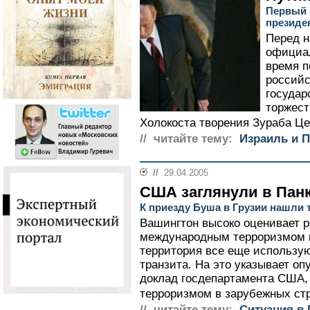
Первый 
президе
Перед 
официал
время п
российс
государ
торжест
Холокоста творения Зураба Це
// читайте тему:
Израиль и 
//
29.04.2005
США заглянули в Пан
К приезду Буша в Грузии нашли 
Вашингтон высоко оценивает р
международным терроризмом и 
территория все еще использу
транзита. На это указывает о
доклад госдепартамента США,
терроризмом в зарубежных стра
// читайте тему:
Ситуация в 