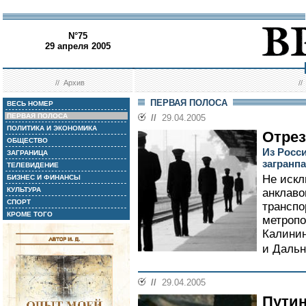
N°75
29 апреля 2005
//
Архив
/
ПЕРВАЯ ПОЛОСА
ВЕСЬ НОМЕР
ПЕРВАЯ ПОЛОСА
//
29.04.2005
ПОЛИТИКА И ЭКОНОМИКА
Отре
ОБЩЕСТВО
Из Росси
ЗАГРАНИЦА
загранп
ТЕЛЕВИДЕНИЕ
Не искл
БИЗНЕС И ФИНАНСЫ
КУЛЬТУРА
анклаво
СПОРТ
транспо
КРОМЕ ТОГО
метропо
Калинин
и Дальн
//
29.04.2005
Путин