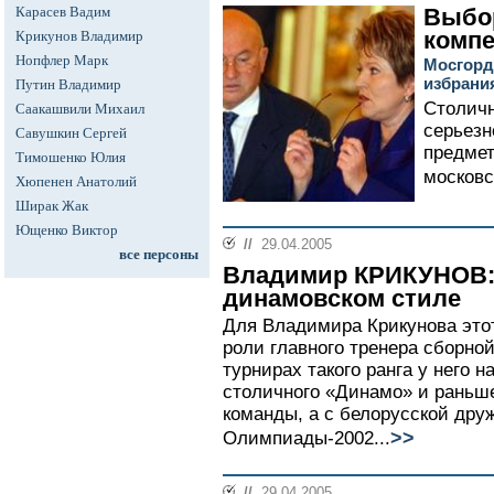
Карасев Вадим
Выбо
комп
Крикунов Владимир
Нопфлер Марк
Мосгорд
избрани
Путин Владимир
Столичн
Саакашвили Михаил
серьезн
Савушкин Сергей
предмет
Тимошенко Юлия
московс
Хюпенен Анатолий
Ширак Жак
Ющенко Виктор
//
29.04.2005
все персоны
Владимир КРИКУНОВ:
динамовском стиле
Для Владимира Крикунова это
роли главного тренера сборной
турнирах такого ранга у него н
столичного «Динамо» и раньш
команды, а с белорусской др
>>
Олимпиады-2002...
//
29.04.2005