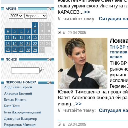
новостей» в Киеве Светлане
глава украинского Института 
АРХИВ
>>
КАРАСЕВ...
// читайте тему:
Ситуация на
1
2
3
4
5
6
7
8
9
10
//
29.04.2005
11
12
13
14
15
16
17
Ложка
18
19
20
21
22
23
24
ТНК-ВР 
25
26
27
28
29
30
топлива
ценам
ПОИСК
ТНК-ВР 
рыночно
украинс
исполни
ПЕРСОНЫ НОМЕРА
Герман 
Андрияка Сергей
Юлией Тимошенко на прошлой
Антонов Евгений
Вагит Алекперов обещал ей ра
Белых Никита
>>
июня)...
Блэр Тони
// читайте тему:
Ситуация на
Буш Джордж-младший
Дмитриев Владимир
//
29.04.2005
Евдокимов Михаил