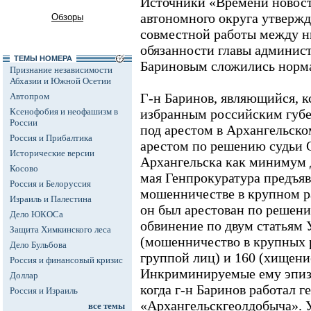
Источники «Времени новос
автономного округа утвержд
Обзоры
совместной работы между
обязанности главы админис
ТЕМЫ НОМЕРА
Бариновым сложились норма
Признание независимости
Абхазии и Южной Осетии
Г-н Баринов, являющийся, к
Автопром
Ксенофобия и неофашизм в
избранным российским губе
России
под арестом в Архангельско
Россия и Прибалтика
арестом по решению судьи О
Исторические версии
Архангельска как минимум д
Косово
мая Генпрокуратура предъяв
Россия и Белоруссия
мошенничестве в крупном ра
Израиль и Палестина
он был арестован по решени
Дело ЮКОСа
обвинение по двум статьям У
Защита Химкинского леса
(мошенничество в крупных 
Дело Бульбова
группой лиц) и 160 (хищени
Россия и финансовый кризис
Инкриминируемые ему эпизо
Доллар
когда г-н Баринов работал
Россия и Израиль
«Архангельскгеолдобыча». 
все темы