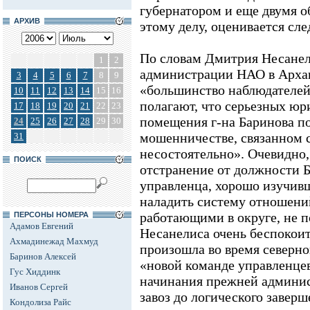
губернатором и еще двумя 
АРХИВ
этому делу, оценивается сле
По словам Дмитрия Несанел
1
2
администрации НАО в Архан
3
4
5
6
7
8
9
«большинство наблюдателей,
10
11
12
13
14
15
16
полагают, что серьезных ю
17
18
19
20
21
22
23
помещения г-на Баринова по
24
25
26
27
28
29
30
мошенничестве, связанном 
31
несостоятельно». Очевидно, 
ПОИСК
отстранение от должности Б
управленца, хорошо изучивш
наладить систему отношени
работающими в округе, не п
ПЕРСОНЫ НОМЕРА
Адамов Евгений
Несанелиса очень беспокоит
Ахмадинежад Махмуд
произошла во время северног
Баринов Алексей
«новой команде управленцев
Гус Хиддинк
начинания прежней админис
Иванов Сергей
завоз до логического заверш
Кондолиза Райс