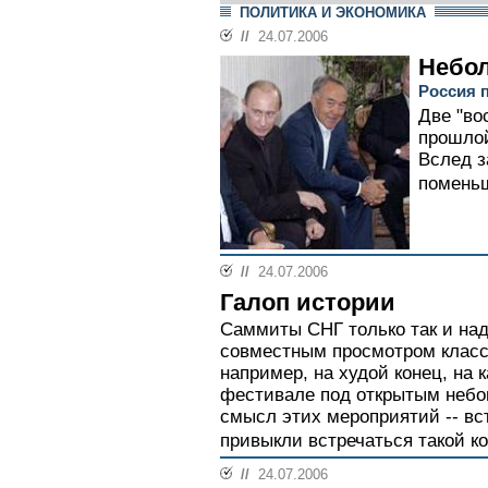
ПОЛИТИКА И ЭКОНОМИКА
//
24.07.2006
Небол
Россия 
Две "во
прошлой
Вслед з
поменьш
//
24.07.2006
Галоп истории
Саммиты СНГ только так и надо
совместным просмотром класс
например, на худой конец, на
фестивале под открытым небо
смысл этих мероприятий -- вс
привыкли встречаться такой ко
//
24.07.2006