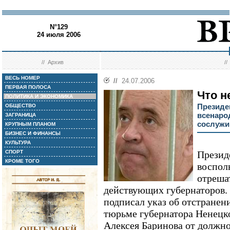
N°129
24 июля 2006
//
Архив
/
ВЕСЬ НОМЕР
//
24.07.2006
ПЕРВАЯ ПОЛОСА
Что н
ПОЛИТИКА И ЭКОНОМИКА
Президе
ОБЩЕСТВО
всенаро
ЗАГРАНИЦА
сослужи
КРУПНЫМ ПЛАНОМ
БИЗНЕС И ФИНАНСЫ
КУЛЬТУРА
СПОРТ
Презид
КРОМЕ ТОГО
воспол
отреша
действующих губернаторов.
подписал указ об отстранен
тюрьме губернатора Ненецко
Алексея Баринова от должнос