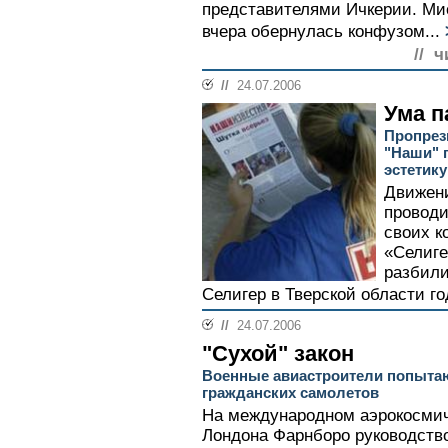
представителями Ичкерии. Ми
вчера обернулась конфузом...
// ч
//
24.07.2006
Ума п
Пропрез
"Наши" 
эстетику
Движени
проводи
своих к
«Селиге
разбили
Селигер в Тверской области год
//
24.07.2006
"Сухой" закон
Военные авиастроители попытаю
гражданских самолетов
На международном аэрокосмич
Лондона Фарнборо руководств