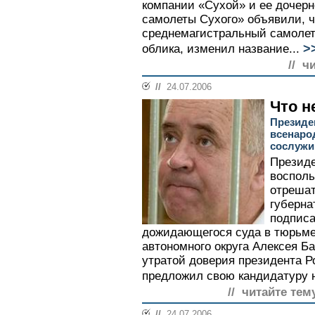
компании «Сухой» и ее дочер
самолеты Сухого» объявили, 
среднемагистральный самолет,
>
облика, изменил название...
// ч
//
24.07.2006
Что н
Президе
всенаро
сослужи
Президе
восполь
отреша
губерна
подписа
дожидающегося суда в тюрьме
автономного округа Алексея Ба
утратой доверия президента Р
предложил свою кандидатуру н
// читайте тем
//
24.07.2006