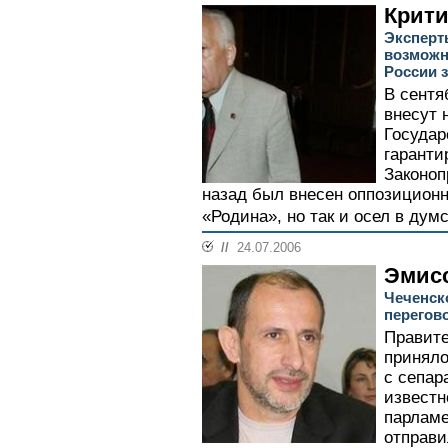
Крити
Эксперт
возможн
России 
В сентя
внесут 
Государ
гаранти
Законоп
назад был внесен оппозиционн
«Родина», но так и осел в думс
//
24.07.2006
Эмис
Чеченск
перегов
Правите
приняло
с сепар
известн
парламе
отправи