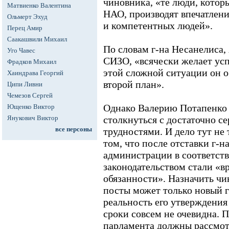
чиновника, «те люди, кото
Матвиенко Валентина
НАО, производят впечатлен
Ольмерт Эхуд
и компетентных людей».
Перец Амир
Саакашвили Михаил
По словам г-на Несанелиса, 
Уго Чавес
СИЗО, «всячески желает усп
Фрадков Михаил
этой сложной ситуации он 
Хаиндрава Георгий
второй план».
Ципи Ливни
Чемезов Сергей
Однако Валерию Потапенко 
Ющенко Виктор
Янукович Виктор
столкнуться с достаточно 
все персоны
трудностями. И дело тут не 
том, что после отставки г-н
администрации в соответст
законодательством стали «
обязанности». Назначить ч
посты может только новый 
реальность его утверждения
сроки совсем не очевидна. 
парламента должны рассмо