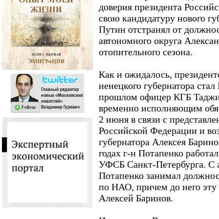
доверия президента Россий
свою кандидатуру нового гу
Путин отстранял от должнос
автономного округа Алексан
отопительного сезона.
Как и ожидалось, президен
ненецкого губернатора стал
прошлом офицер КГБ Таджик
временно исполняющим обяз
2 июня в связи с представл
Российской Федерации и во
губернатора Алексея Баринов
годах г-н Потапенко работ
УФСБ Санкт-Петербурга. С а
Потапенко занимал должнос
по НАО, причем до него эту
Алексей Баринов.