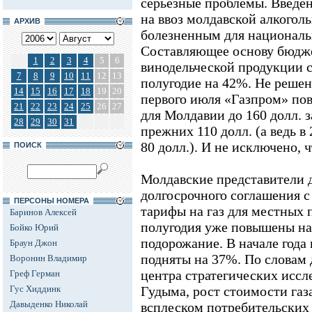
серьезные проблемы. Введен
на ввоз молдавской алкогол
АРХИВ
болезненным для националь
Составляющее основу бюдж
1
2
3
4
5
6
винодельческой продукции с
7
8
9
10
11
12
13
полугодие на 42%. Не решен
14
15
16
17
18
19
20
первого июля «Газпром» пов
21
22
23
24
25
26
27
для Молдавии до 160 долл. з
28
29
30
31
прежних 110 долл. (а ведь в
80 долл.). И не исключено, ч
ПОИСК
Молдавские представители 
долгосрочного соглашения с
ПЕРСОНЫ НОМЕРА
тарифы на газ для местных 
Баринов Алексей
полугодия уже повышены на
Бойко Юрий
подорожание. В начале года
Браун Джон
подняты на 37%. По словам
Воронин Владимир
центра стратегических исс
Греф Герман
Гус Хиддинк
Гудыма, рост стоимости газ
Давыденко Николай
всплеском потребительских 