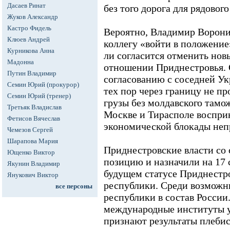
Дасаев Ринат
без того дорога для рядового
Жуков Александр
Кастро Фидель
Вероятно, Владимир Ворони
Клюев Андрей
коллегу «войти в положение
Курникова Анна
ли согласится отменить нов
Мадонна
отношении Приднестровья. 
Путин Владимир
согласованию с соседней Укр
Семин Юрий (прокурор)
тех пор через границу не п
Семин Юрий (тренер)
грузы без молдавского тамо
Третьяк Владислав
Москве и Тирасполе восприн
Фетисов Вячеслав
экономической блокады неп
Чемезов Сергей
Шарапова Мария
Приднестровские власти со
Ющенко Виктор
позицию и назначили на 17 
Якунин Владимир
будущем статусе Приднестр
Янукович Виктор
республики. Среди возможны
все персоны
республики в состав России
международные институты у
признают результаты плеби