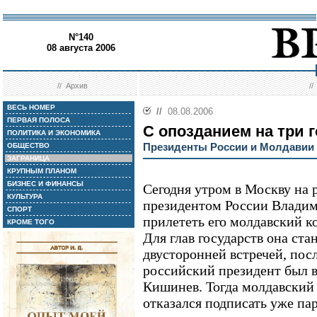
N°140
08 августа 2006
//
Архив
/
ВЕСЬ НОМЕР
//
08.08.2006
ПЕРВАЯ ПОЛОСА
С опозданием на три 
ПОЛИТИКА И ЭКОНОМИКА
Президенты России и Молдавии в
ОБЩЕСТВО
ЗАГРАНИЦА
КРУПНЫМ ПЛАНОМ
БИЗНЕС И ФИНАНСЫ
Сегодня утром в Москву на 
КУЛЬТУРА
президентом России Влади
СПОРТ
прилететь его молдавский к
КРОМЕ ТОГО
Для глав государств она ст
двусторонней встречей, посл
российский президент был 
Кишинев. Тогда молдавский
отказался подписать уже п