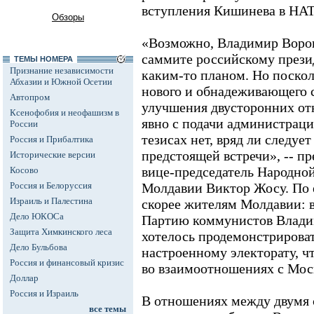
вступления Кишинева в НА
Обзоры
«Возможно, Владимир Ворон
саммите российскому прези
ТЕМЫ НОМЕРА
Признание независимости
каким-то планом. Но поско
Абхазии и Южной Осетии
нового и обнадеживающего с
Автопром
улучшения двусторонних от
Ксенофобия и неофашизм в
явно с подачи администраци
России
тезисах нет, вряд ли следуе
Россия и Прибалтика
предстоящей встречи», -- п
Исторические версии
вице-председатель Народно
Косово
Россия и Белоруссия
Молдавии Виктор Жосу. По 
Израиль и Палестина
скорее жителям Молдавии:
Дело ЮКОСа
Партию коммунистов Влади
Защита Химкинского леса
хотелось продемонстрирова
Дело Бульбова
настроенному электорату, ч
Россия и финансовый кризис
во взаимоотношениях с Мос
Доллар
Россия и Израиль
В отношениях между двумя 
все темы