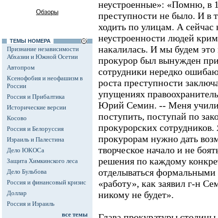
неустроенные»: «Помню, в 1
Обзоры
преступности не было. И в 
ходить по улицам. А сейчас
неустроенности людей крими
ТЕМЫ НОМЕРА
накалилась. И мы будем это
Признание независимости
Абхазии и Южной Осетии
прокурор был вынужден приз
Автопром
сотрудники нередко ошибаю
Ксенофобия и неофашизм в
роста преступности заключа
России
упущениях правоохранительн
Россия и Прибалтика
Юрий Семин. -- Меня учили 
Исторические версии
поступить, поступай по зако
Косово
прокурорских сотрудников.
Россия и Белоруссия
прокурорам нужно дать воз
Израиль и Палестина
творческое начало и не боя
Дело ЮКОСа
решения по каждому конкрет
Защита Химкинского леса
отделываться формальными 
Дело Бульбова
«работу», как заявил г-н Се
Россия и финансовый кризис
Доллар
никому не будет».
Россия и Израиль
все темы
Глава прокуратуры столицы 