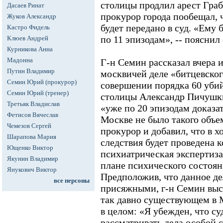
столицы продлил арест Грабо
Дасаев Ринат
прокурор города пообещал, ч
Жуков Александр
будет передано в суд. «Ему
Кастро Фидель
по 11 эпизодам», -- пояснил 
Клюев Андрей
Курникова Анна
Мадонна
Г-н Семин рассказал вчера 
Путин Владимир
москвичей деле «битцевског
Семин Юрий (прокурор)
совершении порядка 60 уби
Семин Юрий (тренер)
столицы Александр Пичушки
Третьяк Владислав
«уже по 20 эпизодам доказа
Фетисов Вячеслав
Москве не было такого объем
Чемезов Сергей
прокурор и добавил, что в х
Шарапова Мария
следствия будет проведена 
Ющенко Виктор
психиатрическая экспертиза
Якунин Владимир
плане психического состоян
Янукович Виктор
Предположив, что данное д
все персоны
присяжными, г-н Семин выск
так давно существующем в 
в целом: «Я убежден, что с
рассматривать дела особой 