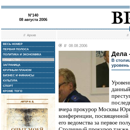
N°140
08 августа 2006
//
Архив
/
ВЕСЬ НОМЕР
//
08.08.2006
ПЕРВАЯ ПОЛОСА
Дела 
ПОЛИТИКА И ЭКОНОМИКА
В столи
ОБЩЕСТВО
уровень
ЗАГРАНИЦА
КРУПНЫМ ПЛАНОМ
БИЗНЕС И ФИНАНСЫ
КУЛЬТУРА
Уровен
СПОРТ
данный
КРОМЕ ТОГО
престу
послед
вчера прокурор Москвы Юри
конференции, посвященной 
его ведомства за первое пол
Столичный прокурор также п