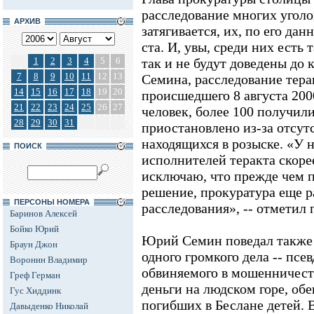
расследование многих угол
АРХИВ
затягивается, их, по его да
ста. И, увы, среди них есть 
1
2
3
4
5
6
так и не будут доведены до к
7
8
9
10
11
12
13
Семина, расследование тер
14
15
16
17
18
19
20
происшедшего 8 августа 2000
21
22
23
24
25
26
27
человек, более 100 получили
28
29
30
31
приостановлено из-за отсут
находящихся в розыске. «У 
ПОИСК
исполнителей теракта скорее
исключаю, что прежде чем 
решение, прокуратура еще р
ПЕРСОНЫ НОМЕРА
расследования», -- отметил 
Баринов Алексей
Бойко Юрий
Юрий Семин поведал также 
Браун Джон
одного громкого дела -- псе
Воронин Владимир
обвиняемого в мошенничеств
Греф Герман
деньги на людском горе, обе
Гус Хиддинк
погибших в Беслане детей. 
Давыденко Николай