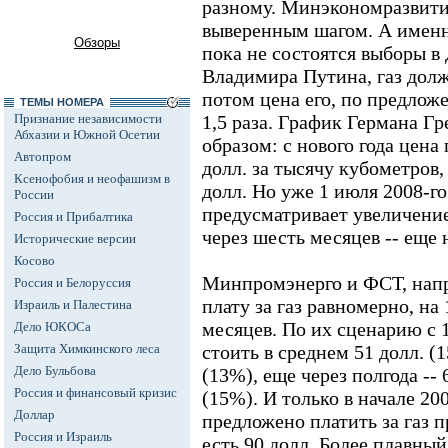
разному. Минэкономразвити
выверенным шагом. А именно
Обзоры
пока не состоятся выборы в
Владимира Путина, газ долж
потом цена его, по предлож
ТЕМЫ НОМЕРА
Признание независимости
1,5 раза. График Германа Г
Абхазии и Южной Осетии
образом: с нового года цена 
Автопром
долл. за тысячу кубометров, 
Ксенофобия и неофашизм в
долл. Но уже 1 июля 2008-
России
предусматривает увеличение 
Россия и Прибалтика
через шесть месяцев -- еще н
Исторические версии
Косово
Минпромэнерго и ФСТ, напр
Россия и Белоруссия
плату за газ равномерно, н
Израиль и Палестина
месяцев. По их сценарию с 1
Дело ЮКОСа
Защита Химкинского леса
стоить в среднем 51 долл. (1
Дело Бульбова
(13%), еще через полгода -- 6
Россия и финансовый кризис
(15%). И только в начале 20
Доллар
предложено платить за газ 
Россия и Израиль
есть 90 долл. Более плавный