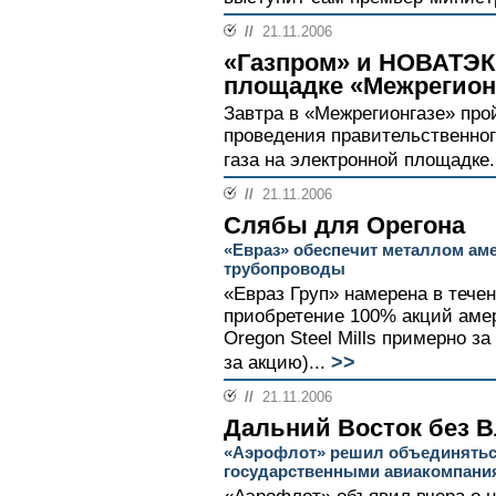
//
21.11.2006
«Газпром» и НОВАТЭК
площадке «Межрегион
Завтра в «Межрегионгазе» про
проведения правительственног
газа на электронной площадке.
//
21.11.2006
Слябы для Орегона
«Евраз» обеспечит металлом ам
трубопроводы
«Евраз Груп» намерена в тече
приобретение 100% акций амер
Oregon Steel Mills примерно за
>>
за акцию)...
//
21.11.2006
Дальний Восток без 
«Аэрофлот» решил объединятьс
государственными авиакомпани