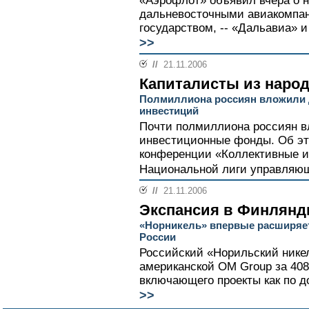
«Аэрофлот» объявил вчера о 
дальневосточными авиакомпа
государством, -- «Дальавиа» и
>>
//
21.11.2006
Капиталисты из наро
Полмиллиона россиян вложили 
инвестиций
Почти полмиллиона россиян в
инвестиционные фонды. Об эт
конференции «Коллективные и
Национальной лиги управляющ
//
21.11.2006
Экспансия в Финлян
«Норникель» впервые расширяет
России
Российский «Норильский никел
американской OM Group за 408
включающего проекты как по до
>>