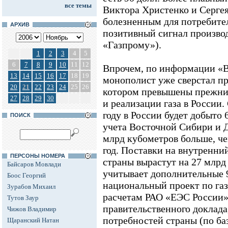
все темы
Виктора Христенко и Сергея
болезненным для потребител
АРХИВ
позитивный сигнал производ
«Газпрому»).
1
2
3
4
5
6
7
8
9
10
11
12
Впрочем, по информации «В
13
14
15
16
17
18
19
монополист уже сверстал пр
20
21
22
23
24
25
26
котором превышены прежние
27
28
29
30
и реализации газа в России.
году в России будет добыто 
ПОИСК
учета Восточной Сибири и Д
млрд кубометров больше, ч
год. Поставки на внутренни
ПЕРСОНЫ НОМЕРА
страны вырастут на 27 млрд
Байсаров Мовлади
учитывает дополнительные 
Боос Георгий
национальный проект по газ
Зурабов Михаил
расчетам РАО «ЕЭС России»
Тутов Заур
правительственного доклада,
Чижов Владимир
потребностей страны (по ба
Щаранский Натан