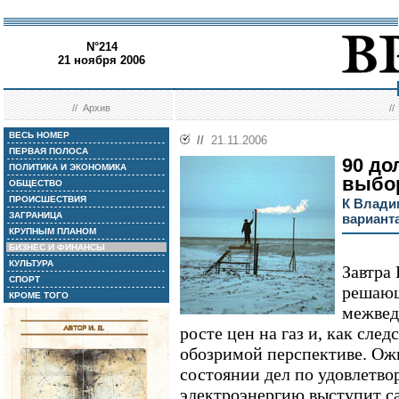
N°214
21 ноября 2006
//
Архив
/
ВЕСЬ НОМЕР
//
21.11.2006
ПЕРВАЯ ПОЛОСА
90 до
ПОЛИТИКА И ЭКОНОМИКА
выбо
ОБЩЕСТВО
ПРОИСШЕСТВИЯ
К Влади
ЗАГРАНИЦА
варианта
КРУПНЫМ ПЛАНОМ
БИЗНЕС И ФИНАНСЫ
КУЛЬТУРА
Завтра
СПОРТ
решающ
КРОМЕ ТОГО
межвед
росте цен на газ и, как след
обозримой перспективе. Ожи
состоянии дел по удовлетво
электроэнергию выступит 