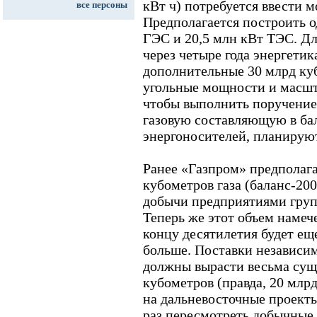
кВт ч) потребуется ввести 
все персоны
Предполагается построить о
ГЭС и 20,5 млн кВт ТЭС. Дл
через четыре года энергети
дополнительные 30 млрд куб
угольные мощности и масшт
чтобы выполнить поручение
газовую составляющую в ба
энергоносителей, планируютс
Ранее «Газпром» предполага
кубометров газа (баланс-20
добычи предприятиями групп
Теперь же этот объем намеч
концу десятилетия будет ещ
больше. Поставки независи
должны вырасти весьма суще
кубометров (правда, 20 млр
на дальневосточные проекты
раз пересмотреть добычные 