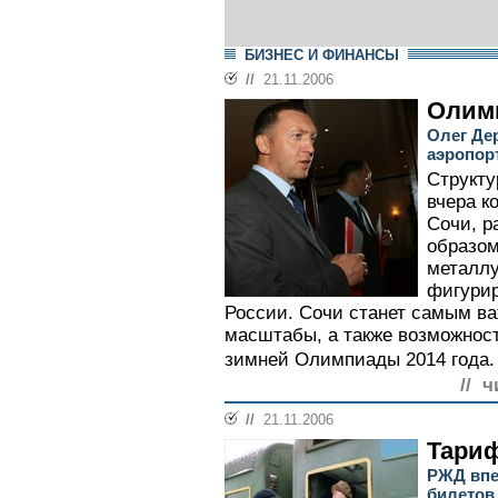
БИЗНЕС И ФИНАНСЫ
//
21.11.2006
Олим
Олег Де
аэропор
Структу
вчера к
Сочи, р
образом
металлу
фигурир
России. Сочи станет самым ва
масштабы, а также возможност
зимней Олимпиады 2014 года.
// ч
//
21.11.2006
Тари
РЖД впе
билетов