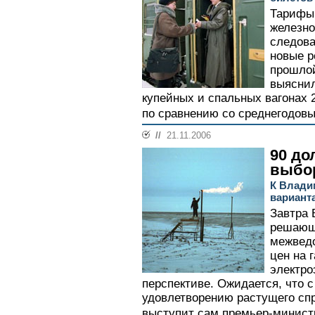
Тарифы 
железно
следова
новые р
прошло
выяснил
купейных и спальных вагонах 
по сравнению со среднегодовы
//
21.11.2006
90 до
выбо
К Влади
варианта
Завтра 
решающ
межведо
цен на г
электро
перспективе. Ожидается, что с
удовлетворению растущего спр
выступит сам премьер-минист