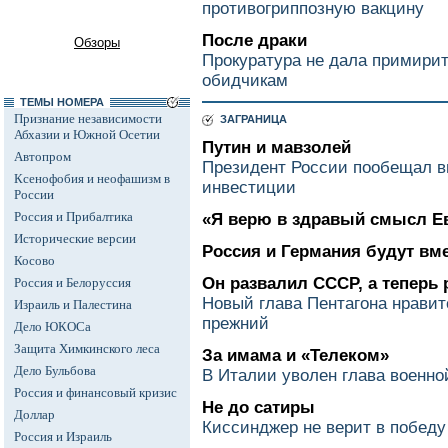
противогриппозную вакцину
После драки
Обзоры
Прокуратура не дала примирит
обидчикам
ТЕМЫ НОМЕРА
Признание независимости
ЗАГРАНИЦА
Абхазии и Южной Осетии
Путин и мавзолей
Автопром
Президент России пообещал 
Ксенофобия и неофашизм в
инвестиции
России
Россия и Прибалтика
«Я верю в здравый смысл Е
Исторические версии
Россия и Германия будут вм
Косово
Он развалил СССР, а теперь 
Россия и Белоруссия
Новый глава Пентагона нрави
Израиль и Палестина
прежний
Дело ЮКОСа
Защита Химкинского леса
За имама и «Телеком»
Дело Бульбова
В Италии уволен глава военно
Россия и финансовый кризис
Не до сатиры
Доллар
Киссинджер не верит в победу
Россия и Израиль