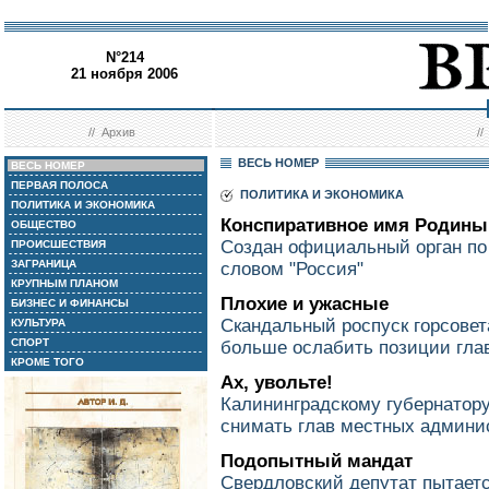
N°214
21 ноября 2006
//
Архив
/
ВЕСЬ НОМЕР
ВЕСЬ НОМЕР
ПЕРВАЯ ПОЛОСА
ПОЛИТИКА И ЭКОНОМИКА
ПОЛИТИКА И ЭКОНОМИКА
Конспиративное имя Родины
ОБЩЕСТВО
Создан официальный орган по
ПРОИСШЕСТВИЯ
ЗАГРАНИЦА
словом "Россия"
КРУПНЫМ ПЛАНОМ
Плохие и ужасные
БИЗНЕС И ФИНАНСЫ
Скандальный роспуск горсовет
КУЛЬТУРА
СПОРТ
больше ослабить позиции гла
КРОМЕ ТОГО
Ах, увольте!
Калининградскому губернатору
снимать глав местных админи
Подопытный мандат
Свердловский депутат пытает