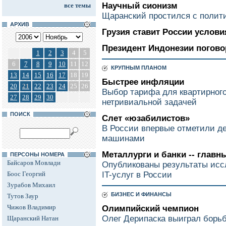
Научный сионизм
все темы
Щаранский простился с полит
АРХИВ
Грузия ставит России услови
Президент Индонезии погов
1
2
3
4
5
6
7
8
9
10
11
12
КРУПНЫМ ПЛАНОМ
13
14
15
16
17
18
19
Быстрее инфляции
20
21
22
23
24
25
26
Выбор тарифа для квартирного
27
28
29
30
нетривиальной задачей
ПОИСК
Слет «юзабилистов»
В России впервые отметили д
машинами
Металлурги и банки -- главн
ПЕРСОНЫ НОМЕРА
Байсаров Мовлади
Опубликованы результаты исс
Боос Георгий
IT-услуг в России
Зурабов Михаил
БИЗНЕС И ФИНАНСЫ
Тутов Заур
Чижов Владимир
Олимпийский чемпион
Олег Дерипаска выиграл борьб
Щаранский Натан