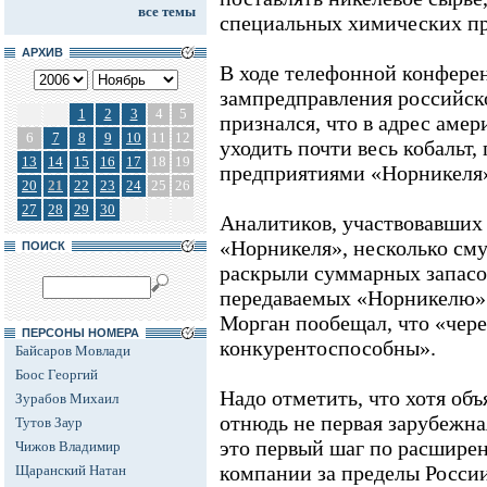
все темы
специальных химических п
АРХИВ
В ходе телефонной конфере
зампредправления российск
1
2
3
4
5
признался, что в адрес аме
6
7
8
9
10
11
12
уходить почти весь кобальт
13
14
15
16
17
18
19
предприятиями «Норникеля
20
21
22
23
24
25
26
27
28
29
30
Аналитиков, участвовавших
«Норникеля», несколько сму
ПОИСК
раскрыли суммарных запасо
передаваемых «Норникелю» в
Морган пообещал, что «чере
ПЕРСОНЫ НОМЕРА
конкурентоспособны».
Байсаров Мовлади
Боос Георгий
Надо отметить, что хотя об
Зурабов Михаил
отнюдь не первая зарубежна
Тутов Заур
это первый шаг по расшире
Чижов Владимир
компании за пределы России
Щаранский Натан