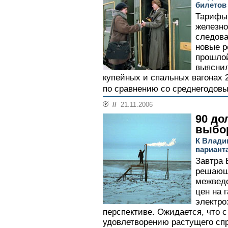
билетов
Тарифы 
железно
следова
новые р
прошло
выяснил
купейных и спальных вагонах 
по сравнению со среднегодовы
//
21.11.2006
90 до
выбо
К Влади
варианта
Завтра 
решающ
межведо
цен на г
электро
перспективе. Ожидается, что с
удовлетворению растущего спр