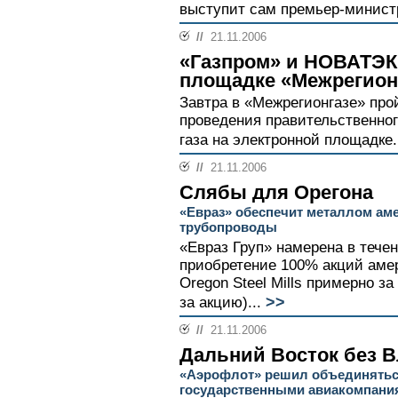
выступит сам премьер-минист
//
21.11.2006
«Газпром» и НОВАТЭК
площадке «Межрегион
Завтра в «Межрегионгазе» про
проведения правительственног
газа на электронной площадке.
//
21.11.2006
Слябы для Орегона
«Евраз» обеспечит металлом ам
трубопроводы
«Евраз Груп» намерена в тече
приобретение 100% акций амер
Oregon Steel Mills примерно за
>>
за акцию)...
//
21.11.2006
Дальний Восток без 
«Аэрофлот» решил объединятьс
государственными авиакомпани