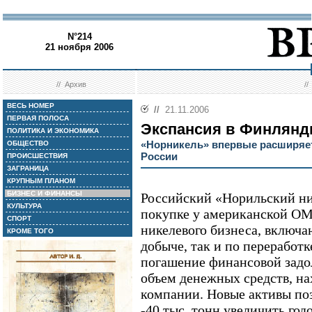
N°214
21 ноября 2006
//
Архив
/
ВЕСЬ НОМЕР
//
21.11.2006
ПЕРВАЯ ПОЛОСА
Экспансия в Финлян
ПОЛИТИКА И ЭКОНОМИКА
«Норникель» впервые расширяет
ОБЩЕСТВО
России
ПРОИСШЕСТВИЯ
ЗАГРАНИЦА
КРУПНЫМ ПЛАНОМ
БИЗНЕС И ФИНАНСЫ
Российский «Норильский ник
КУЛЬТУРА
покупке у американской OM 
СПОРТ
никелевого бизнеса, включа
КРОМЕ ТОГО
добыче, так и по переработ
погашение финансовой задо
объем денежных средств, на
компании. Новые активы по
-40 тыс. тонн увеличить год