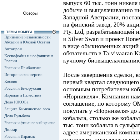
выпуск 60 тыс. тонн никеля
добыче и выщелачиванию ни
Обзоры
Западной Австралии, поста
на финский завод, 20% акци
Pty. Ltd, разрабатывающей 
ТЕМЫ НОМЕРА
Признание независимости
и Silver Swan и проект Hone
Абхазии и Южной Осетии
в виде обыкновенных акций
Автопром
обязательств в Talvivaaran K
Ксенофобия и неофашизм в
кучному биовыщелачиванию
России
Россия и Прибалтика
После завершения сделки, к
Исторические версии
первый квартал следующего 
Косово
основным потребителем коб
Россия и Белоруссия
Израиль и Палестина
«Норникеля». Компании нам
Дело ЮКОСа
соглашение, по которому O
Защита Химкинского леса
покупать у «Норникеля» до 
Дело Бульбова
кобальта, столько же кобаль
Россия и финансовый кризис
тыс. тонн кобальта в сульфа
Доллар
адрес американской компан
Россия и Израиль
поставлять никелевое сырье