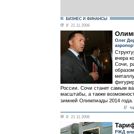
БИЗНЕС И ФИНАНСЫ
//
21.11.2006
Олим
Олег Де
аэропор
Структу
вчера к
Сочи, р
образом
металлу
фигурир
России. Сочи станет самым ва
масштабы, а также возможност
зимней Олимпиады 2014 года.
// ч
//
21.11.2006
Тари
РЖД впе