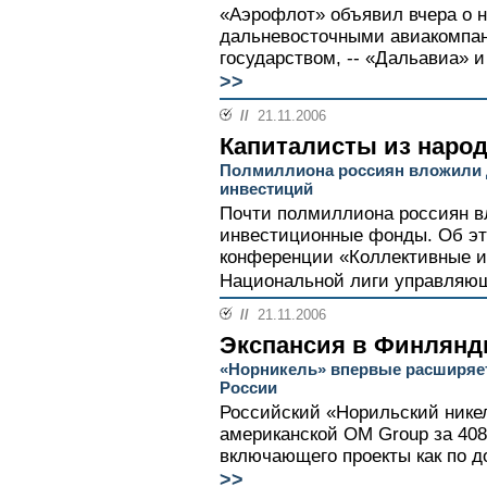
«Аэрофлот» объявил вчера о 
дальневосточными авиакомпа
государством, -- «Дальавиа» и
>>
//
21.11.2006
Капиталисты из наро
Полмиллиона россиян вложили 
инвестиций
Почти полмиллиона россиян в
инвестиционные фонды. Об эт
конференции «Коллективные и
Национальной лиги управляющ
//
21.11.2006
Экспансия в Финлян
«Норникель» впервые расширяет
России
Российский «Норильский никел
американской OM Group за 408
включающего проекты как по до
>>