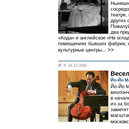
Нынешн
сосредо
театре,
других 
Пожалу
два пре
«Кода» и английское «Не огла
помещениях бывших фабрик, с
>>
культурные центры...
//
04.12.2006
Весел
Йо-Йо М
Йо-Йо М
виолонч
в начал
из-за б
заметит
масшта
московс