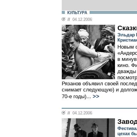
КУЛЬТУРА
//
04.12.2006
Сказк
Эльдар 
Кристиа
Новым 
«Андерс
в минув
кино. Ф
дважды 
посмотр
Рязанов объявил своей послед
снимает следующую) и долгож
>>
70-е годы)...
//
04.12.2006
Завод
Фестива
цехах б