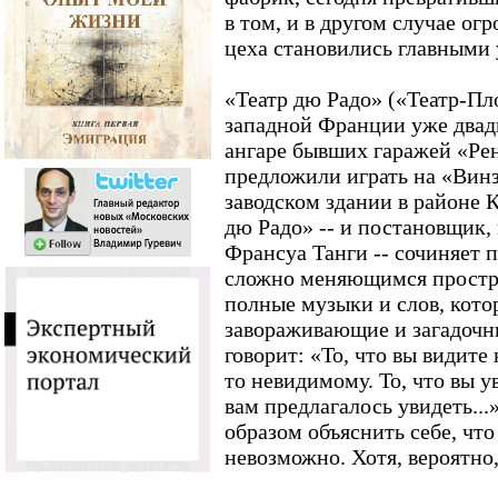
в том, и в другом случае о
цеха становились главными 
«Театр дю Радо» («Театр-Пл
западной Франции уже двадц
ангаре бывших гаражей «Ре
предложили играть на «Вин
заводском здании в районе 
дю Радо» -- и постановщик,
Франсуа Танги -- сочиняет 
сложно меняющимся простра
полные музыки и слов, кото
завораживающие и загадочны
говорит: «То, что вы видите 
то невидимому. То, что вы у
вам предлагалось увидеть...
образом объяснить себе, что
невозможно. Хотя, вероятно,