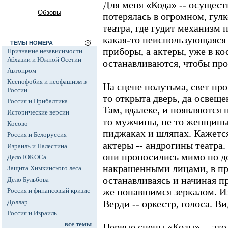
Для меня «Кода» -- осущест
Обзоры
потерялась в огромном, гул
театра, где гудит механизм 
какая-то неиспользующаяся
ТЕМЫ НОМЕРА
приборы, а актеры, уже в ко
Признание независимости
Абхазии и Южной Осетии
останавливаются, чтобы про
Автопром
Ксенофобия и неофашизм в
На сцене полутьма, свет про
России
то открыта дверь, да освеще
Россия и Прибалтика
Там, вдалеке, и появляются 
Исторические версии
то мужчины, не то женщины,
Косово
пиджаках и шляпах. Кажется
Россия и Белоруссия
актеры -- андрогины театра. 
Израиль и Палестина
они проносились мимо по дор
Дело ЮКОСа
накрашенными лицами, в пр
Защита Химкинского леса
останавливаясь и начиная п
Дело Бульбова
же попавшимся зеркалом. Из
Россия и финансовый кризис
Доллар
Верди -- оркестр, голоса. В
Россия и Израиль
все темы
Первые сцены «Коды» -- эт