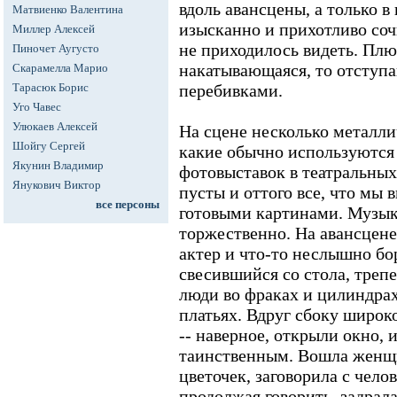
вдоль авансцены, а только в 
Матвиенко Валентина
изысканно и прихотливо соч
Миллер Алексей
не приходилось видеть. Плюс
Пиночет Аугусто
накатывающаяся, то отступа
Скарамелла Марио
Тарасюк Борис
перебивками.
Уго Чавес
Улюкаев Алексей
На сцене несколько металли
Шойгу Сергей
какие обычно используются
Якунин Владимир
фотовыставок в театральных
Янукович Виктор
пусты и оттого все, что мы 
все персоны
готовыми картинами. Музыка
торжественно. На авансцене
актер и что-то неслышно бо
свесившийся со стола, трепе
люди во фраках и цилиндра
платьях. Вдруг сбоку широк
-- наверное, открыли окно, 
таинственным. Вошла женщи
цветочек, заговорила с чело
продолжая говорить, задрала