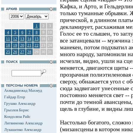
Кафка, и Арто, и Гельдерлин
АРХИВ
только туманные обрывки. 
прической, в длинном плать
1
2
3
декламирует, расхаживая м
4
5
6
7
8
9
10
Голос ее то слышен, то заг
11
12
13
14
15
16
17
все затанцевали -- мужчина
18
19
20
21
22
23
24
манекен, потом подхватил а
25
26
27
28
29
30
31
много народу, загомонили на
исчезли, видно, ушли на сце
ПОИСК
меняется, двигаются щиты -
прозрачная полиэтиленовая с
сверху, обнажается угол с об
ПЕРСОНЫ НОМЕРА
сюда задвигают унесенные с
Ахмадинежад Махмуд
постоянно меняется свет -- 
Гайдар Егор
почти до темной авансцены,
Грушко Александр
щель в глубине, и видны ли
Грызлов Борис
Кондолиза Райс
Настолько богатого, сложно
Литвиненко Александр
(мизансцены в котором нико
Лукашенко Александр