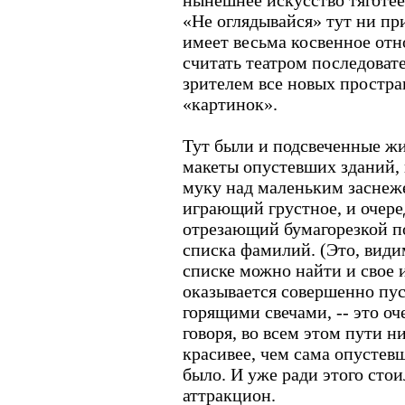
нынешнее искусство тяготее
«Не оглядывайся» тут ни при
имеет весьма косвенное отн
считать театром последоват
зрителем все новых простра
«картинок».
Тут были и подсвеченные жи
макеты опустевших зданий, 
муку над маленьким заснеж
играющий грустное, и очере
отрезающий бумагорезкой п
списка фамилий. (Это, видим
списке можно найти и свое
оказывается совершенно пус
горящими свечами, -- это оч
говоря, во всем этом пути н
красивее, чем сама опустев
было. И уже ради этого стои
аттракцион.