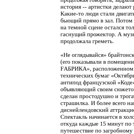
история -- артистки делают 
Какие-то люди стали двигат
бьющий прямо в зал. Потом 
на темной сцене остался то
гаснущий прожектор. А муз
продолжала греметь.
«Не оглядывайся» брайтонск
(его показывали в помеще
FАБРИКА», расположенном 
технических бумаг «Октябрь
антипод французской «Коде
объявляющий своим сюжето
сделан простодушно и трога
страшилка. И более всего н
диснейлендовский аттракци
Спектакль начинается в хол
откуда каждые 15 минут по 
путешествие по загробному 