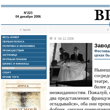
N°223
04 декабря 2006
//
Архив
/
ВЕСЬ НОМЕР
//
04.12.2006
ПЕРВАЯ ПОЛОСА
Завод
ПОЛИТИКА И ЭКОНОМИКА
Фестива
ПРОИСШЕСТВИЯ
цехах б
ЗАГРАНИЦА
КРУПНЫМ ПЛАНОМ
БИЗНЕС И ФИНАНСЫ
КУЛЬТУРА
Нынешн
СПОРТ
сосред
КРОМЕ ТОГО
театре,
более 
неожиданностям. Пожалуй,
два представления: француз
огладывайся», оба они про
фабрик, сегодня превративш