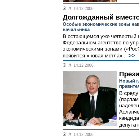
//
14.12.2006
Долгожданный вмест
Особые экономические зоны на
начальника
В остающемся уже четвертый 
Федеральном агентстве по уп
экономическими зонами («Рос
>>
появится «новая метла»...
//
14.12.2006
През
Новый г
правите
В среду
(парлам
наделен
Асланче
кандида
депутат
//
14.12.2006