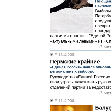
Плющенк
парламе
Выборы 
Петербу
следующ
преврат
плацда
партиями власти -- "Единой Р
«актуальными левыми» из «Сп
// чи
//
14.12.2006
Пермские крайние
«Единая Россия» нашла виновных
региональных выборах
Руководство «Единой России» 
свои угрозы наказывать руков
отделений партии за недостат
// чи
//
14.12.2006
Балуе