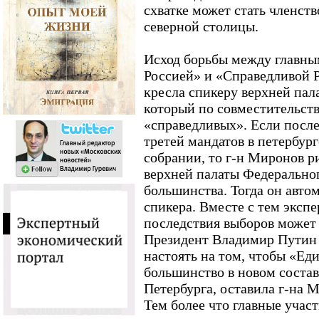
схватке может стать членст
северной столицы.
Исход борьбы между главны
Россией» и «Справедливой Р
кресла спикеру верхней па
который по совместительств
«справедливых». Если посл
третей мандатов в петербур
собрании, то г-н Миронов р
верхней палаты Федерально
большинства. Тогда он авто
спикера. Вместе с тем экспе
последствия выборов может 
Президент Владимир Путин 
настоять на том, чтобы «Ед
большинство в новом состав
Петербурга, оставила г-на 
Тем более что главные участ