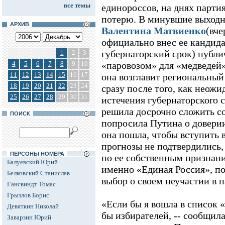
все темы
единороссов, на днях парти
потерю. В минувшие выход
АРХИВ
Валентина Матвиенко
(вч
официально внес ее кандид
губернаторский срок) публич
1
2
3
4
5
6
7
8
9
10
«паровозом» для «медведей»
11
12
13
14
15
16
17
она возглавит региональный
18
19
20
21
22
23
24
сразу после того, как неожи
25
26
27
28
29
30
31
истечения губернаторского 
решила досрочно сложить с
ПОИСК
попросила Путина о доверии.
она пошла, чтобы вступить 
прогнозы не подтвердились, 
ПЕРСОНЫ НОМЕРА
по ее собственным признан
Балуевский Юрий
именно «Единая Россия», по
Белковский Станислав
выбор о своем неучастии в 
Гансвиндт Томас
Грызлов Борис
«Если бы я вошла в список 
Девяткин Николай
бы избирателей, -- сообщил
Заварзин Юрий