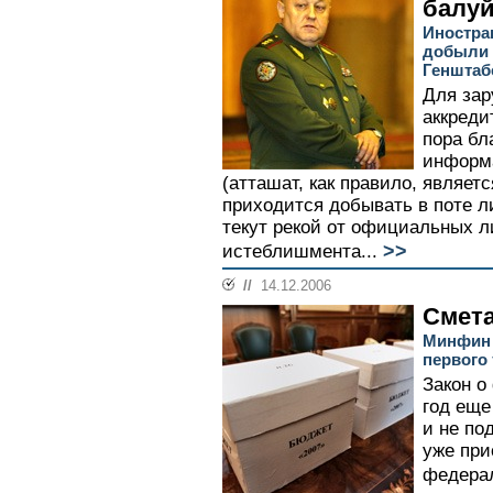
балуй
Иностра
добыли 
Генштаб
Для зар
аккреди
пора бл
информа
(атташат, как правило, являет
приходится добывать в поте л
текут рекой от официальных л
>>
истеблишмента...
//
14.12.2006
Смета
Минфин 
первого
Закон о
год еще
и не по
уже при
федерал