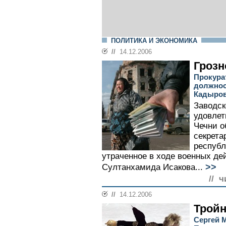
ПОЛИТИКА И ЭКОНОМИКА
//
14.12.2006
Грозн
Прокура
должнос
Кадыро
Заводск
удовлет
Чечни о
секрета
республ
утраченное в ходе военных д
>>
Султанхамида Исакова...
// ч
//
14.12.2006
Трой
Сергей 