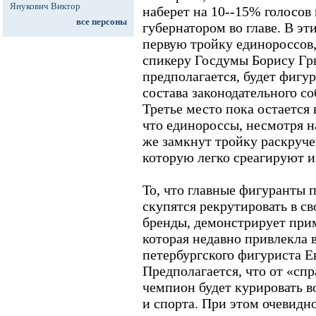
Янукович Виктор
наберет на 10--15% голосов
все персоны
губернатором во главе. В эт
первую тройку единороссов,
спикеру Госдумы Борису Гры
предполагается, будет фигу
состава законодательного с
Третье место пока остается
что единороссы, несмотря н
же замкнут тройку раскруч
которую легко среагируют и
То, что главные фигуранты 
скупятся рекрутировать в с
бренды, демонстрирует при
которая недавно привлекла 
петербургского фигуриста 
Предполагается, что от «с
чемпион будет курировать 
и спорта. При этом очевидн