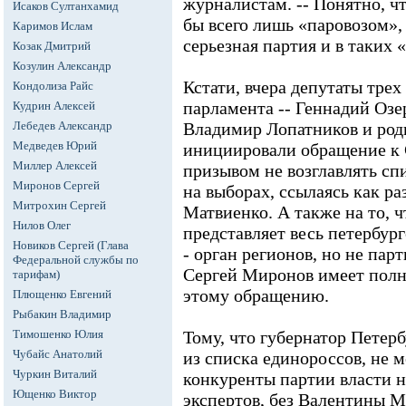
журналистам. -- Понятно, чт
Исаков Султанхамид
бы всего лишь «паровозом»,
Каримов Ислам
серьезная партия и в таких 
Козак Дмитрий
Козулин Александр
Кстати, вчера депутаты тре
Кондолиза Райс
парламента -- Геннадий Озе
Кудрин Алексей
Лебедев Александр
Владимир Лопатников и род
Медведев Юрий
инициировали обращение к
Миллер Алексей
призывом не возглавлять сп
Миронов Сергей
на выборах, ссылаясь как р
Митрохин Сергей
Матвиенко. А также на то, 
Нилов Олег
представляет весь петербург
Новиков Сергей (Глава
- орган регионов, но не пар
Федеральной службы по
Сергей Миронов имеет полн
тарифам)
этому обращению.
Плющенко Евгений
Рыбакин Владимир
Тимошенко Юлия
Тому, что губернатор Петерб
Чубайс Анатолий
из списка единороссов, не м
Чуркин Виталий
конкуренты партии власти н
Ющенко Виктор
экспертов, без Валентины М