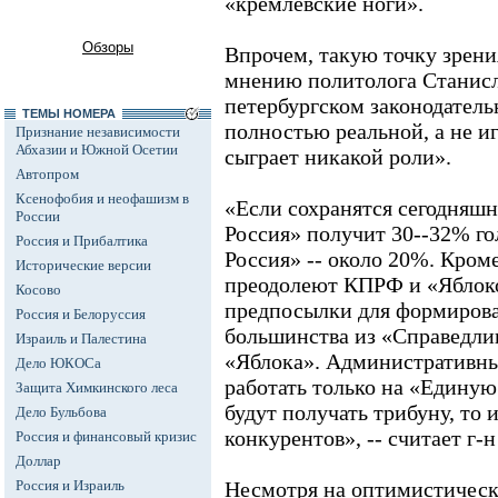
«кремлевские ноги».
Обзоры
Впрочем, такую точку зрени
мнению политолога Станисла
петербургском законодатель
ТЕМЫ НОМЕРА
полностью реальной, а не и
Признание независимости
Абхазии и Южной Осетии
сыграет никакой роли».
Автопром
Ксенофобия и неофашизм в
«Если сохранятся сегодняшн
России
Россия» получит 30--32% го
Россия и Прибалтика
Россия» -- около 20%. Кром
Исторические версии
преодолеют КПРФ и «Яблоко
Косово
предпосылки для формиров
Россия и Белоруссия
большинства из «Справедли
Израиль и Палестина
«Яблока». Административный
Дело ЮКОСа
работать только на «Едину
Защита Химкинского леса
будут получать трибуну, то
Дело Бульбова
конкурентов», -- считает г-
Россия и финансовый кризис
Доллар
Россия и Израиль
Несмотря на оптимистическ