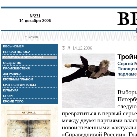
N°231
14 декабря 2006
//
Архив
/
ВЕСЬ НОМЕР
//
14.12.2006
ПЕРВАЯ ПОЛОСА
Трой
ПОЛИТИКА И ЭКОНОМИКА
Сергей 
ОБЩЕСТВО
Плющенк
ПРОИСШЕСТВИЯ
парламе
ЗАГРАНИЦА
КРУПНЫМ ПЛАНОМ
БИЗНЕС И ФИНАНСЫ
КУЛЬТУРА
Выборы
СПОРТ
Петерб
КРОМЕ ТОГО
следую
превратиться в первый серь
между двумя партиями власт
новоиспеченными «актуаль
«Справедливой России». Гл