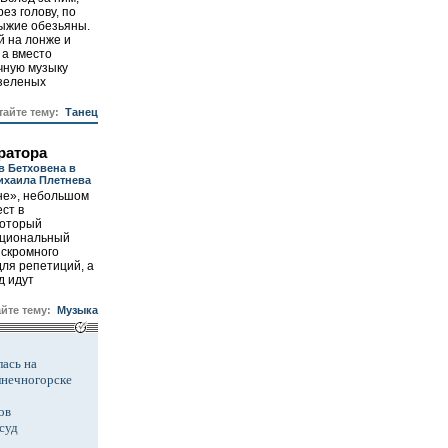
ез голову, по
рыжие обезьяны.
й на лонже и
 а вместо
чную музыку
 зеленых
тайте тему:
Танец
ратора
в Бетховена в
ихаила Плетнева
не», небольшом
ест в
который
ациональный
 скромного
для репетиций, а
д идут
айте тему:
Музыка
ась на
лнечногорске
ов
суд