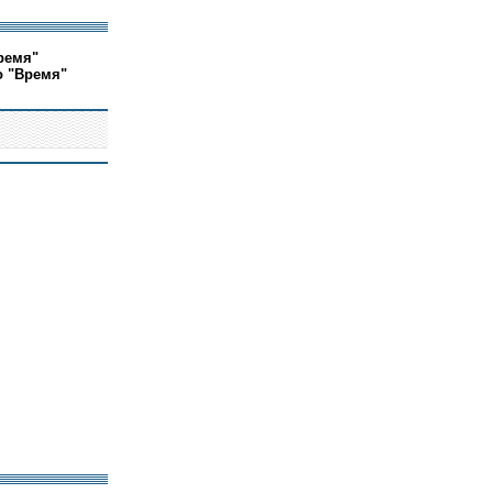
ремя"
о "Время"