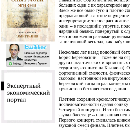
больших сцен с их характерной аку
Здесь же все было туго и плотно сб
предлагающий азартное ощущение бл
интерпретации; тесное расписание 
один -- в последний); упругие, п
нарядный баланс, повернутый к сл
местоположения разными румяными
заполняющий весь зал, как набуха
Несколько лет назад подобный бет
Борис Березовский -- тоже не на о
других акустических и временных о
студии звукозаписи на Качалова).
фортепианной смелости, физическ
свободы, настоянной на виртуозно
Березовский тогда играл концерты 
кряжистого бетховенского здания.
Плетнев сохранил хронологическую
последовательности сделал сбивку 
Четвертый концерты. И это был са
звучал блестяще -- наигранная непр
Первого концерта сменялась шиком
звуковой смеси финала. Плетнев был