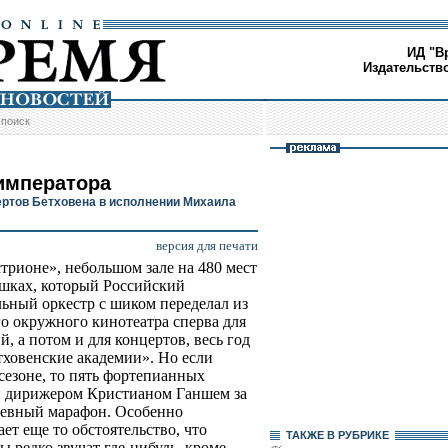
ИД "В
Издательств
/
поиск
императора
ертов Бетховена в исполнении Михаила
версия для печати
трионе», небольшом зале на 480 мест
шках, который Российский
ьный оркестр с шиком переделал из
о окружного кинотеатра сперва для
й, а потом и для концертов, весь год
тховенские академии». Но если
сезоне, то пять фортепианных
 и дирижером Кристианом Ганшем за
невный марафон. Особенно
т еще то обстоятельство, что
ТАКЖЕ В РУБРИКЕ
 редко звучат где-нибудь, кроме