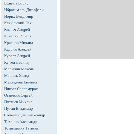
Ефимов Борис
Ибрагим аль-Джаафари
Иорих Владимир
Качиньский Лех
Клепач Андрей
Кочарян Роберт
Краснов Михаил
Кудрин Алексей
Кураев Андрей
Кучма Леонид
Маринин Максим
Машаль Халид
Медведева Евгения
Ниязов Сапармурат
Оганесян Сергей
Плетнев Михаил
Путин Владимир
Солженицын Александр
Тихонов Александр
Тотьмянина Татьяна