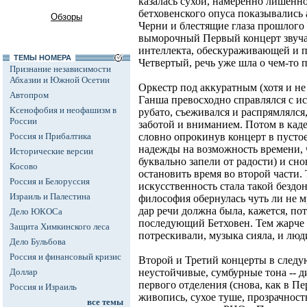
казалась сухой, намеренно лишенно
бетховенского опуса показывались
Обзоры
Черни и блестящие глаза прошлого
выморочный Первый концерт звучал
интеллекта, обескураживающей и п
ТЕМЫ НОМЕРА
Четвертый, речь уже шла о чем-то
Признание независимости
Абхазии и Южной Осетии
Оркестр под аккуратным (хотя и не
Автопром
Ганша превосходно справлялся с 
Ксенофобия и неофашизм в
рубато, съеживался и распрямлялся
России
заботой и вниманием. Потом в кад
Россия и Прибалтика
словно опрокинув концерт в пусто
надежды на возможность времени, ч
Исторические версии
буквально запели от радости) и сно
Косово
остановить время во второй части.
Россия и Белоруссия
искусственность стала такой бездо
Израиль и Палестина
философия обернулась чуть ли не
дар речи должна была, кажется, пот
Дело ЮКОСа
последующий Бетховен. Тем жарче о
Защита Химкинского леса
потрескивали, музыка сияла, и люд
Дело Бульбова
Россия и финансовый кризис
Второй и Третий концерты в след
Доллар
неустойчивые, сумбурные тона -- 
первого отделения (снова, как в Пе
Россия и Израиль
живопись, сухое туше, прозрачност
все темы