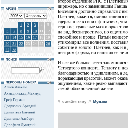
второе отделение РНО с Плетневым
дирижера, но с заменившим Ганша 
АРХИВ
Бисембин достойно справился с вы
Плетнев, кажется, смилостивился н
сдержаннее в своих фантазиях, че
1
2
3
4
5
терпкие, гуашевые мазки оркестро
6
7
8
9
10
11
12
на вид бесхитростную, но ощутим
спокойнее и проще. Пятый концерт
13
14
15
16
17
18
19
утихомирил все волнения, поставил
20
21
22
23
24
25
26
событие в золото. Плетнев, как и в
27
28
центром формы, но напитал ее не 
ПОИСК
И все же больше всего запомнился 
Четвертого концерта. Теплоту и н
благодарностью и удивлением, а ле
поражающая красотой, может оказа
ПЕРСОНЫ НОМЕРА
ощущением, какие редко выпадают н
Алиев Ильхам
самой обыкновенной жизни.
Ахмадинежад Махмуд
Греф Герман
//
читайте тему
//
Музыка
Дворкович Аркадий
Дементьев Евгений
Демченко Альберт
Дорофеев Дмитрий