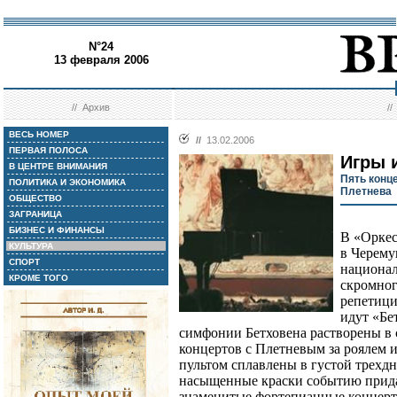
N°24
13 февраля 2006
//
Архив
/
ВЕСЬ НОМЕР
//
13.02.2006
ПЕРВАЯ ПОЛОСА
Игры 
В ЦЕНТРЕ ВНИМАНИЯ
Пять конц
ПОЛИТИКА И ЭКОНОМИКА
Плетнева
ОБЩЕСТВО
ЗАГРАНИЦА
БИЗНЕС И ФИНАНСЫ
В «Оркес
КУЛЬТУРА
в Черему
СПОРТ
национал
КРОМЕ ТОГО
скромног
репетици
идут «Бе
симфонии Бетховена растворены в 
концертов с Плетневым за роялем
пультом сплавлены в густой трехд
насыщенные краски событию придае
знаменитые фортепианные концерты