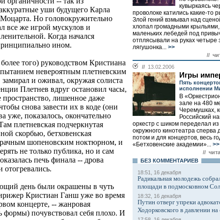
й органичности -- так из
кувыркаясь чер
 аккуратные уши будущего Карла
проволоке катились какие-то 
 Моцарта. Но головокружительно
Злой гений взмывал над сцено
хлопал громадными крыльями,
 все же игрой мускулов и
маленьких лебедей под привы
ленительной. Когда начался
отплясывали на руках четыре
 принципиально ином.
лягушонка...
>>
// чи
 более того) руководством Кристиана
//
13.02.2006
испытанием невероятным плетневским
Игры импе
, замирал и оживал, окружая солиста
Пять концерто
енции Плетнев вдруг остановил часы,
исполнении М
В «Оркестрио
е пространство, лишенное даже
зале на 480 м
тобы снова завести их в коде (они
Черемушках, 
ва уже, показалось, окончательно
Российский н
оркестр с шиком переделал из
 Там плетневская подчеркнутая
окружного кинотеатра сперва 
нной скорбью, бетховенская
потом и для концертов, весь го
 мрачным шопеновским ноктюрном, и
«Бетховенские академии»...
>>
ерять не только публика, но и сам
// чит
казалась печь финала -- дрова
БЕЗ КОМMЕНТАРИЕВ
и отогревались.
18:51, 16 декабря
Радикальная молодежь собрал
ующий день были окрашены в чуть
площади в подмосковном Со
дирижер Кристиан Ганш уже во время
18:32, 16 декабря
Путин отверг упреки адвокат
рвом концерте, -- жанровая
Ходорковского в давлении на 
ь формы) почувствовал себя плохо. И
17:58, 16 декабря