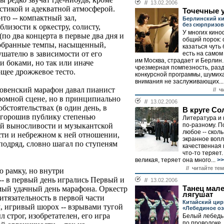
//
13.02.2006
стикой и адекватной атмосферой.
Точечные 
ито -- компактный зал,
Берлинский ки
без сюрпризов
изости к оркестру, солисту,
У многих кино
(по два концерта в первые два дня и
общий порок: 
одобранные темпы, насыщенный,
казаться чуть
ушателю в зависимости от его
есть на самом
им Москва, страдает и Берлин
 боками, но так или иначе
чрезмерная помпезность, разд
ющее дрожжевое тесто.
конкурсной программы, шумиха
внимания не заслуживающих...
ховенский марафон давал пианист
// ч
громной сцене, но в принципиально
//
13.02.2006
бстоятельствах (в один день, в
В круге С
 Огорошив публику степенью
Литература и 
по-разному. П
ой выносливости и музыкантской
любое -- сколь
сти и небрежном к ней отношении,
экранное воп
подряд, словно шагал по ступеням
качественная
что-то теряет.
великая, теряет она много...
>>
// читайте тем
 рамку, но внутри
-- в первый день игрались Первый и
//
13.02.2006
Танец мал
мый удачный день марафона. Оркестр
лягушат
итязательность в первой части
Китайский цир
, игривый шорох -- взрывами тугой
«Лебединое оз
 строг, изобретателен, его игра
Белый лебедь
по проволоке.