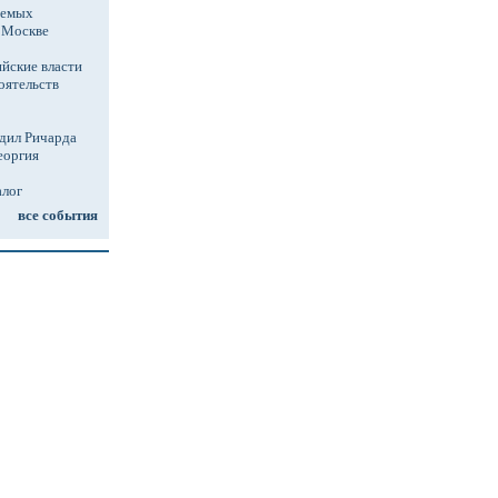
аемых
в Москве
йские власти
оятельств
дил Ричарда
еоргия
алог
все события