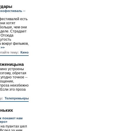
удары
нофестиваль --
фестивалей есть
они хотят
 больше, чем они
 деле. Страдает
. Отсюда
утость
 вокруг фильмов,
>>
итайте тему:
Кино
олженицына
кино устроены
оэтому, обретая
 угодно точное --
лощение,
 проза неизбежно
 Если это проза
у:
Телепремьеры
еньких
к покажет нам
еро»
 на пуантах шел
 Вслед за ним,