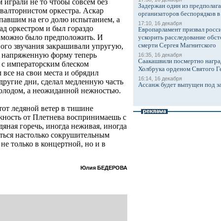
 играли не то чтобы совсем без
Задержан один из предполаг
валторнистом оркестра. Аскар
организаторов беспорядков 
павшим на его долю испытанием, а
17:10, 16 декабря
ад оркестром и был гораздо
Европарламент призвал росси
м можно было предположить. И
ускорить расследование обст
смерти Сергея Магнитского
вого звучания закрашивали упругую,
о напряженную форму теперь
16:35, 16 декабря
Саакашвили посмертно награ
 с императорским блеском
Холбрука орденом Святого Г
 все на свои места и обрядил
16:14, 16 декабря
 другие дни, сделал медленную часть
Ассанж будет выпущен под з
холодом, а неожиданной нежностью.
тот ледяной ветер в тишине
ежность от Плетнева воспринимаешь с
дяная горечь, иногда неживая, иногда
ться настолько сокрушительным
е только в концертной, но и в
Юлия БЕДЕРОВА