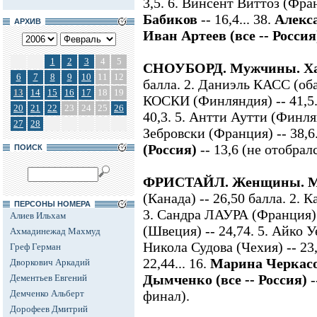
3,5. 6. Винсент Виттоз (Франц
Бабиков
-- 16,4... 38.
Алекс
АРХИВ
Иван Артеев (все -- Россия
1
2
3
4
5
СНОУБОРД. Мужчины. Ха
6
7
8
9
10
11
12
балла. 2. Даниэль КАСС (оба
13
14
15
16
17
18
19
КОСКИ (Финляндия) -- 41,5
20
21
22
23
24
25
26
40,3. 5. Антти Аутти (Финлян
27
28
Зебровски (Франция) -- 38,6.
(Россия)
-- 13,6 (не отобрал
ПОИСК
ФРИСТАЙЛ. Женщины. М
(Канада) -- 26,50 балла. 2. 
ПЕРСОНЫ НОМЕРА
3. Сандра ЛАУРА (Франция) -
Алиев Ильхам
(Швеция) -- 24,74. 5. Айко У
Ахмадинежад Махмуд
Никола Судова (Чехия) -- 23,
Греф Герман
22,44... 16.
Марина Черкас
Дворкович Аркадий
Дымченко (все -- Россия)
-
Дементьев Евгений
Демченко Альберт
финал).
Дорофеев Дмитрий