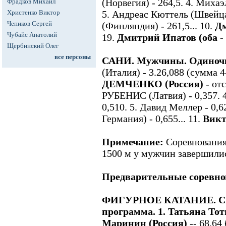
(Норвегия) - 264,5. 4. Михаэ
Фрадков Михаил
Христенко Виктор
5. Андреас Кюттель (Швейца
Чепиков Сергей
(Финляндия) - 261,5... 10.
Дм
Чубайс Анатолий
19.
Дмитрий Ипатов (оба -
Щербинский Олег
все персоны
САНИ. Мужчины. Одиноч
(Италия) - 3.26,088 (сумма 4
ДЕМЧЕНКО (Россия)
- отс
РУБЕНИС (Латвия) - 0,357. 
0,510. 5. Давид Меллер - 0,6
Германия) - 0,655... 11.
Викт
Примечание:
Соревнования
1500 м у мужчин завершилис
Предварительные соревн
ФИГУРНОЕ КАТАНИЕ. Спо
программа. 1. Татьяна То
Маринин (Россия)
-- 68,64