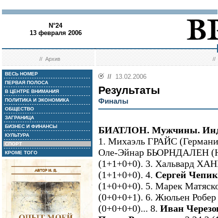
N°24
13 февраля 2006
//
Архив
/
ВЕСЬ НОМЕР
//
13.02.2006
ПЕРВАЯ ПОЛОСА
Результаты
В ЦЕНТРЕ ВНИМАНИЯ
Финалы
ПОЛИТИКА И ЭКОНОМИКА
ОБЩЕСТВО
ЗАГРАНИЦА
БИЗНЕС И ФИНАНСЫ
БИАТЛОН. Мужчины. Инди
КУЛЬТУРА
1. Михаэль ГРАЙС (Германия)
СПОРТ
Оле-Эйнар БЬОРНДАЛЕН (Нор
КРОМЕ ТОГО
(1+1+0+0). 3. Хальвард ХАН
(1+1+0+0). 4.
Сергей Чепик
(1+0+0+0). 5. Марек Матяско
(0+0+0+1). 6. Жюльен Робер 
(0+0+0+0)... 8.
Иван Черезо