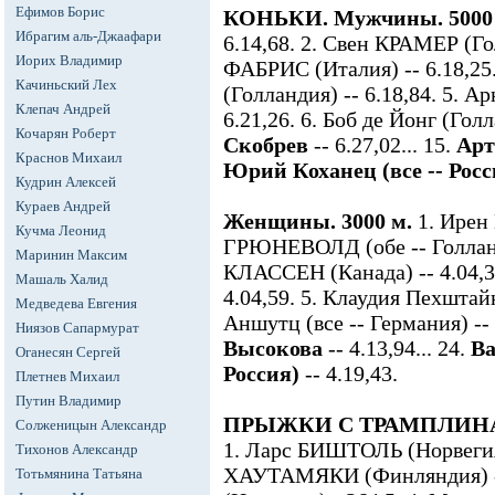
Ефимов Борис
КОНЬКИ. Мужчины. 5000 
Ибрагим аль-Джаафари
6.14,68. 2. Свен КРАМЕР (Гол
Иорих Владимир
ФАБРИС (Италия) -- 6.18,25
Качиньский Лех
(Голландия) -- 6.18,84. 5. А
Клепач Андрей
6.21,26. 6. Боб де Йонг (Голл
Кочарян Роберт
Скобрев
-- 6.27,02... 15.
Арт
Краснов Михаил
Юрий Коханец (все -- Рос
Кудрин Алексей
Кураев Андрей
Женщины. 3000 м.
1. Ирен 
Кучма Леонид
ГРЮНЕВОЛД (обе -- Голланди
Маринин Максим
КЛАССЕН (Канада) -- 4.04,3
Машаль Халид
4.04,59. 5. Клаудия Пехштайн
Медведева Евгения
Аншутц (все -- Германия) -- 4
Ниязов Сапармурат
Высокова
-- 4.13,94... 24.
Ва
Оганесян Сергей
Россия)
-- 4.19,43.
Плетнев Михаил
Путин Владимир
ПРЫЖКИ С ТРАМПЛИНА. Л
Солженицын Александр
1. Ларс БИШТОЛЬ (Норвегия)
Тихонов Александр
ХАУТАМЯКИ (Финляндия) -
Тотьмянина Татьяна