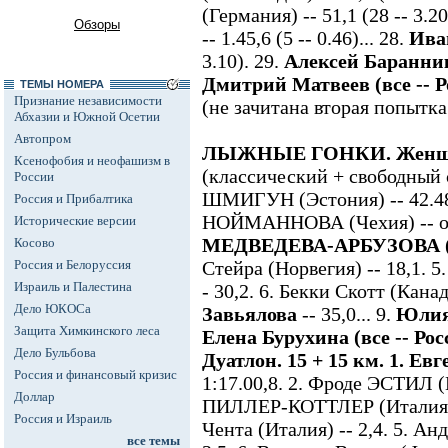
(Германия) -- 51,1 (28 -- 3.20
Обзоры
-- 1.45,6 (5 -- 0.46)... 28.
Ива
3.10). 29.
Алексей Баранни
Дмитрий Матвеев (все -- Р
ТЕМЫ НОМЕРА
Признание независимости
(не зачитана вторая попытка
Абхазии и Южной Осетии
Автопром
ЛЫЖНЫЕ ГОНКИ. Женщины.
Ксенофобия и неофашизм в
(классический + свободный 
России
ШМИГУН (Эстония) -- 42.48,
Россия и Прибалтика
НОЙМАННОВА (Чехия) -- от
Исторические версии
МЕДВЕДЕВА-АРБУЗОВА (
Косово
Россия и Белоруссия
Стейра (Норвегия) -- 18,1. 
Израиль и Палестина
- 30,2. 6. Бекки Скотт (Канада
Дело ЮКОСа
Завьялова
-- 35,0... 9.
Юлия
Защита Химкинского леса
Елена Бурухина (все -- Рос
Дело Бульбова
Дуатлон. 15 + 15 км. 1. 
Россия и финансовый кризис
1:17.00,8. 2. Фроде ЭСТИЛ (Н
Доллар
ПИЛЛЕР-КОТТЛЕР (Италия) 
Россия и Израиль
Чента (Италия) -- 2,4. 5. А
все темы