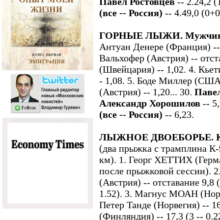
Павел Ростовцев
-- 2.24,2 (
(все -- Россия)
-- 4.49,0 (0+
ГОРНЫЕ ЛЫЖИ. Мужчины.
Антуан Денере (Франция) -- 
Вальхофер (Австрия) -- отст
(Швейцария) -- 1,02. 4. Кье
- 1,08. 5. Боде Миллер (США
(Австрия) -- 1,20... 30.
Паве
Александр Хорошилов
-- 5,
(все -- Россия)
-- 6,23.
ЛЫЖНОЕ ДВОЕБОРЬЕ. Кл
(два прыжка с трамплина К-
км). 1. Георг ХЕТТИХ (Герма
после прыжковой сессии).
(Австрия) -- отставание 9,8 
1.52). 3. Магнус МОАН (Норвег
Петер Танде (Норвегия) -- 16,
(Финляндия) -- 17,3 (3 -- 0.