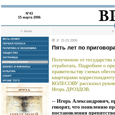
N°43
15 марта 2006
//
Архив
/
ВЕСЬ НОМЕР
//
15.03.2006
ПЕРВАЯ ПОЛОСА
Пять лет по приговор
ПОЛИТИКА И ЭКОНОМИКА
ОБЩЕСТВО
ЗАГРАНИЦА
Полученное от государства 
КРУПНЫМ ПЛАНОМ
отработать. Подробнее о пр
БИЗНЕС И ФИНАНСЫ
правительству схемах обес
КУЛЬТУРА
СПОРТ
квартирами корреспондент
КРОМЕ ТОГО
КОЛЕСОВУ рассказал руков
Игорь ДРОЗДОВ.
-- Игорь Александрович, 
говорят, что появлению п
постановления препятство