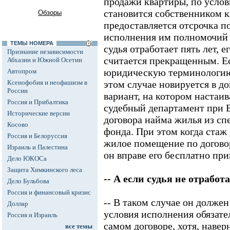
продажи квартиры, по услов
становится собственником к
Обзоры
предоставляется отсрочка по
исполнения им полномочий с
ТЕМЫ НОМЕРА
судья отработает пять лет, е
Признание независимости
считается прекращенным. Е
Абхазии и Южной Осетии
юридическую терминологию,
Автопром
Ксенофобия и неофашизм в
этом случае новируется в до
России
вариант, на котором настаи
Россия и Прибалтика
судебный департамент при В
Исторические версии
договора найма жилья из с
Косово
фонда. При этом когда стаж
Россия и Белоруссия
жилое помещение по договор
Израиль и Палестина
он вправе его бесплатно при
Дело ЮКОСа
Защита Химкинского леса
-- А если судья не отработ
Дело Бульбова
Россия и финансовый кризис
-- В таком случае он должен
Доллар
условия исполнения обязате
Россия и Израиль
самом договоре, хотя, навер
все темы