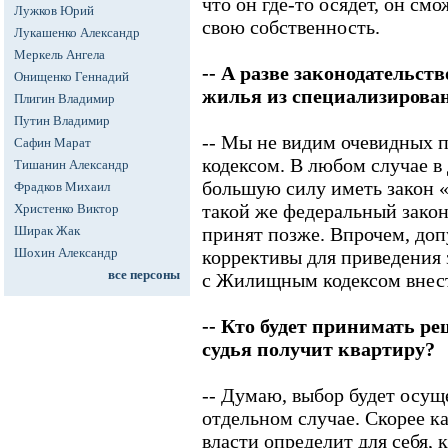
что он где-то осядет, он см
Лужков Юрий
свою собственность.
Лукашенко Александр
Меркель Ангела
-- А разве законодательст
Онищенко Геннадий
жилья из специализирова
Плигин Владимир
Путин Владимир
-- Мы не видим очевидных
Сафин Марат
кодексом. В любом случае в
Тишанин Александр
большую силу иметь закон «
Фрадков Михаил
такой же федеральный закон
Христенко Виктор
Ширак Жак
принят позже. Впрочем, доп
Шохин Александр
коррективы для приведения 
все персоны
с Жилищным кодексом внест
-- Кто будет принимать р
судья получит квартиру?
-- Думаю, выбор будет осущ
отдельном случае. Скорее к
власти определит для себя, 