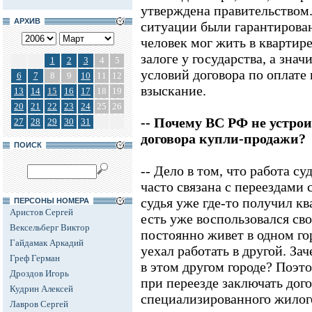
утверждена правительством.
АРХИВ
ситуации были гарантирован
человек мог жить в квартире
залоге у государства, а знач
1
2
3
4
5
условий договора по оплате
6
7
8
9
10
11
12
взыскание.
13
14
15
16
17
18
19
20
21
22
23
24
25
26
-- Почему ВС РФ не устро
27
28
29
30
31
договора купли-продажи?
ПОИСК
-- Дело в том, что работа 
часто связана с переездами 
судья уже где-то получил кв
ПЕРСОНЫ НОМЕРА
Аристов Сергей
есть уже воспользовался св
Вексельберг Виктор
постоянно живет в одном гор
Гайдамак Аркадий
уехал работать в другой. За
Греф Герман
в этом другом городе? Поэт
Дроздов Игорь
при переезде заключать дог
Кудрин Алексей
специализированного жилого
Лавров Сергей