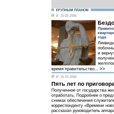
КРУПНЫМ ПЛАНОМ
//
15.03.2006
Безд
Правите
квартир
года
Ликвиди
побочны
и верну
получен
жилпло
>>
время правительство...
//
15.03.2006
Пять лет по приговор
Полученное от государства жи
отработать. Подробнее о пред
схемах обеспечения служите
корреспонденту «Времени но
рассказал руководитель аппа