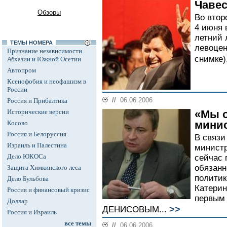
Чавес
Обзоры
Во втор
4 июня 
летний 
ТЕМЫ НОМЕРА
левоцен
Признание независимости
снимке)
Абхазии и Южной Осетии
Автопром
Ксенофобия и неофашизм в
России
//
06.06.2006
Россия и Прибалтика
Исторические версии
«Мы 
мини
Косово
Россия и Белоруссия
В связи
Израиль и Палестина
министр
Дело ЮКОСа
сейчас 
обязанн
Защита Химкинского леса
политик
Дело Бульбова
Катери
Россия и финансовый кризис
первым
Доллар
>>
ДЕНИСОВЫМ...
Россия и Израиль
все темы
//
06.06.2006