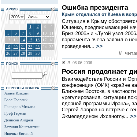
Ошибка президента
АРХИВ
Крым отделился от Киева в воп
Ситуация в Крыму обостряется
1
2
3
4
Ющенко, предписывающий нача
Бриз-2006» и «Тугой узел-200
5
6
7
8
9
10
11
парламента вчера заявил о не
12
13
14
15
16
17
18
>>
проведения...
19
20
21
22
23
24
25
// чита
26
27
28
29
30
//
06.06.2006
ПОИСК
Россия продолжает д
Взаимодействие России и Орг
конференция (ОИК) «крайне в
ПЕРСОНЫ НОМЕРА
Ближнем Востоке, в частности
Алиев Ильхам
урегулирования, ситуации вок
Боос Георгий
ядерной программы Ирана», з
Гаспаров Михаил
Сергей Лавров на встрече с г
Греф Герман
>>
Экмеледдином Ихсаноглу...
Денисов Андрей
Затулин Константин
Ищенко Евгений