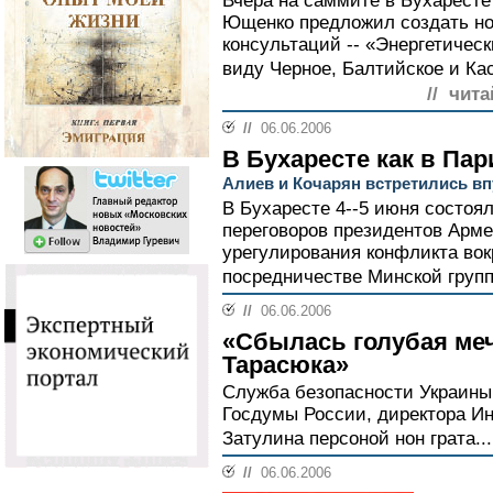
Вчера на саммите в Бухаресте
Ющенко предложил создать н
консультаций -- «Энергетическ
виду Черное, Балтийское и Ка
// чита
//
06.06.2006
В Бухаресте как в Па
Алиев и Кочарян встретились в
В Бухаресте 4--5 июня состоя
переговоров президентов Арме
урегулирования конфликта вок
посредничестве Минской груп
//
06.06.2006
«Сбылась голубая меч
Тарасюка»
Служба безопасности Украины
Госдумы России, директора Ин
Затулина персоной нон грата..
//
06.06.2006