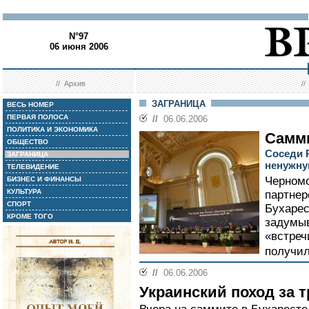
N°97
06 июня 2006
//
Архив
/
ЗАГРАНИЦА
ВЕСЬ НОМЕР
ПЕРВАЯ ПОЛОСА
//
06.06.2006
ПОЛИТИКА И ЭКОНОМИКА
Самм
ОБЩЕСТВО
Соседи 
ЗАГРАНИЦА
ненужну
ТЕЛЕВИДЕНИЕ
Черномо
БИЗНЕС И ФИНАНСЫ
КУЛЬТУРА
партнер
СПОРТ
Бухарес
КРОМЕ ТОГО
задумыв
«встреч
получил
//
06.06.2006
Украинский поход за 